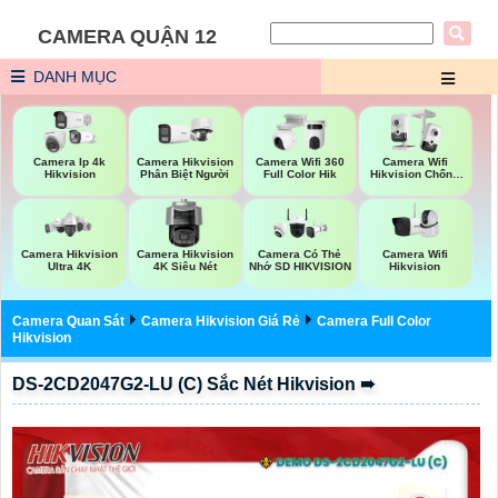
CAMERA QUẬN 12
DANH MỤC
Camera Ip 4k
Camera Hikvision
Camera Wifi 360
Camera Wifi
Hikvision
Phân Biệt Người
Full Color Hik
Hikvision Chống
Trộm
Camera Wifi
Camera Hikvision
Camera Hikvision
Camera Có Thẻ
Hikvision
Ultra 4K
4K Siêu Nét
Nhớ SD HIKVISION
Camera Quan Sát
Camera Hikvision Giá Rẻ
Camera Full Color
Hikvision
DS-2CD2047G2-LU (C) Sắc Nét Hikvision ➠