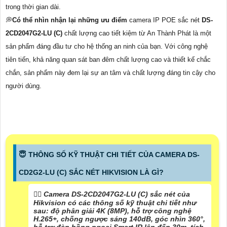
trong thời gian dài.
💭
Có thể nhìn nhận lại những ưu điểm
camera IP POE sắc nét
DS-
2CD2047G2-LU (C)
chất lượng cao tiết kiệm từ An Thành Phát là một
sản phẩm đáng đầu tư cho hệ thống an ninh của bạn. Với công nghệ
tiên tiến, khả năng quan sát ban đêm chất lượng cao và thiết kế chắc
chắn, sản phẩm này đem lại sự an tâm và chất lượng đáng tin cậy cho
người dùng.
😇 THÔNG SỐ KỸ THUẬT CHI TIẾT CỦA CAMERA DS-
CD2G2-LU (C) SẮC NÉT HIKVISION LÀ GÌ?
🙆‍♀️ Camera DS-2CD2047G2-LU (C) sắc nét của
Hikvision có các thông số kỹ thuật chi tiết như
sau: độ phân giải 4K (8MP), hỗ trợ công nghệ
H.265+, chống ngược sáng 140dB, góc nhìn 360°,