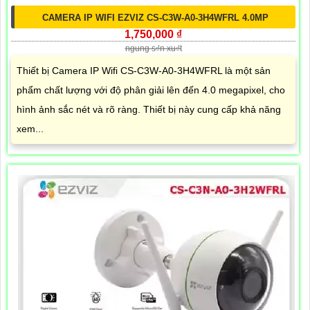
CAMERA IP WIFI EZVIZ CS-C3W-A0-3H4WFRL 4.0MP
1,750,000 ₫
ngung s₫n xu₫t
Thiết bị Camera IP Wifi CS-C3W-A0-3H4WFRL là một sản
phẩm chất lượng với độ phân giải lên đến 4.0 megapixel, cho
hình ảnh sắc nét và rõ ràng. Thiết bị này cung cấp khả năng
xem...