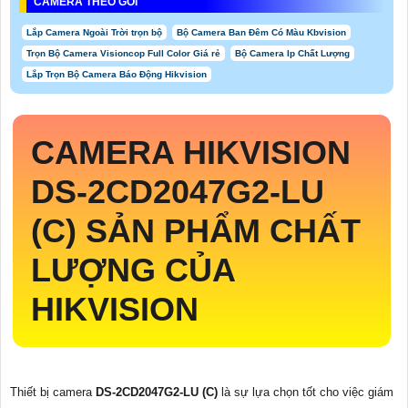
CAMERA THEO GÓI
Lắp Camera Ngoài Trời trọn bộ
Bộ Camera Ban Đêm Có Màu Kbvision
Trọn Bộ Camera Visioncop Full Color Giá rẻ
Bộ Camera Ip Chất Lượng
Lắp Trọn Bộ Camera Báo Động Hikvision
CAMERA HIKVISION
DS-2CD2047G2-LU
(C)
SẢN PHẨM CHẤT
LƯỢNG CỦA
HIKVISION
Thiết bị camera
DS-2CD2047G2-LU (C)
là sự lựa chọn tốt cho việc giám