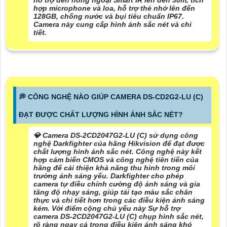
hỗ trợ đèn hồng ngoại Smart IR lên đến 30m, tích
hợp microphone và loa, hỗ trợ thẻ nhớ lên đến
128GB, chống nước và bụi tiêu chuẩn IP67.
Camera này cung cấp hình ảnh sắc nét và chi
tiết.
️💭 CÔNG NGHỆ NÀO GIÚP CAMERA DS-CD2G2-LU (C)
ĐẠT ĐƯỢC CHẤT LƯỢNG HÌNH ẢNH SẮC NÉT?
💎 Camera DS-2CD2047G2-LU (C) sử dụng công
nghệ Darkfighter của hãng Hikvision để đạt được
chất lượng hình ảnh sắc nét. Công nghệ này kết
hợp cảm biến CMOS và công nghệ tiên tiến của
hãng để cải thiện khả năng thu hình trong môi
trường ánh sáng yếu. Darkfighter cho phép
camera tự điều chỉnh cường độ ánh sáng và gia
tăng độ nhạy sáng, giúp tái tạo màu sắc chân
thực và chi tiết hơn trong các điều kiện ánh sáng
kém. Với điểm cộng chủ yếu này Sự hỗ trợ
camera DS-2CD2047G2-LU (C) chụp hình sắc nét,
rõ ràng ngay cả trong điều kiện ánh sáng khó