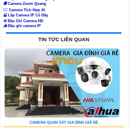
🕵️
Camera Zoom Quang
🧛‍♀️
Camera Tích Hợp AI
💻
Lắp Camera IP Có Dây
⚙️
Đầu Ghi Camera HD
📥
Đầu ghi camera IP
TIN TỨC LIÊN QUAN
CAMERA QUAN SÁT GIA ĐÌNH GIÁ RẺ