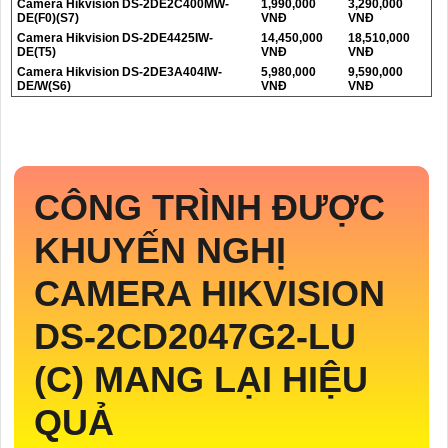
Camera Hikvision DS-2DE2C400MW-
1,990,000
3,290,000
DE(F0)(S7)
VNĐ
VNĐ
Camera Hikvision DS-2DE4425IW-
14,450,000
18,510,000
DE(T5)
VNĐ
VNĐ
Camera Hikvision DS-2DE3A404IW-
5,980,000
9,590,000
DE/W(S6)
VNĐ
VNĐ
CÔNG TRÌNH ĐƯỢC
KHUYẾN NGHỊ
CAMERA HIKVISION
DS-2CD2047G2-LU
(C)
MANG LẠI HIỆU
QUẢ