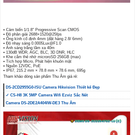
• Cảm biến 1/1.8" Progressive Scan CMOS
• Độ phân giải 2688×1520@25fps
• Ống kính cố định 4mm (đặt hàng 2.8/ 6mm)
• Độ nhạy sáng 0.0005Lux@F1.0
• Ánh sáng trắng tầm xa 40m
• 130dB WDR, AGC, BLC, 3D DNR, HLC
• Khe cắm thẻ nhớ microroSD 256GB (max)
• Tích hợp Micro, Phát hiện khuôn mặt
• Nguồn 12VDC, PoE
• IP67, 215.2 mm × 78.8 mm × 78.6 mm, 695g
Tham khảo dòng sản phẩm Thu Âm giá rẻ:
DS-2CD2955G0-ISU Camera Hikvision Thiết kế Đẹp
✓ CS-H8 3K 5MP Camera Wifi Ezviz Sắc Nét
Camera DS-2DE2A404IW-DE3 Thu Âm