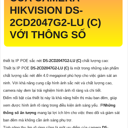
HIKVISION
DS-
2CD2047G2-LU (C)
VỚI THÔNG SỐ
thiết bị IP POE sắc nét
DS-2CD2047G2-LU (C)
chất lượng cao:
Thiết bị IP POE
DS-2CD2047G2-LU (C)
là một trong những sản phẩm
chất lượng sắc nét đến 4.0 megapixel phù hợp cho việc giám sát an
ninh. Với khả năng cung cấp hình ảnh sắc nét và chất lượng cao,
camera này đem lại trải nghiệm hình ảnh rõ ràng và chi tiết.
Điểm nổi bật của thiết bị này là khả năng hiển thị màu ban đêm, giúp
xem được hình ảnh rõ ràng trong điều kiện ánh sáng yếu. 💭
Những
thông số ấn tượng
mang lại lợi ích lớn cho việc theo dõi và giám sát
ban đêm mà không cần ánh sáng phụ trợ.
Tính năng thu âm rõ ràng cũng là một ưu điểm của camera
DS-