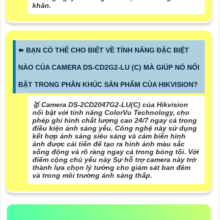
khăn.
➽ BẠN CÓ THỂ CHO BIẾT VỀ TÍNH NĂNG ĐẶC BIỆT
NÀO CỦA CAMERA DS-CD2G2-LU (C) MÀ GIÚP NÓ NỔI
BẬT TRONG PHÂN KHÚC SẢN PHẨM CỦA HIKVISION?
🥇 Camera DS-2CD2047G2-LU(C) của Hikvision
nổi bật với tính năng ColorVu Technology, cho
phép ghi hình chất lượng cao 24/7 ngay cả trong
điều kiện ánh sáng yếu. Công nghệ này sử dụng
kết hợp ánh sáng siêu sáng và cảm biến hình
ảnh được cải tiến để tạo ra hình ảnh màu sắc
sống động và rõ ràng ngay cả trong bóng tối. Với
điểm cộng chủ yếu này Sự hỗ trợ camera này trở
thành lựa chọn lý tưởng cho giám sát ban đêm
và trong môi trường ánh sáng thấp.