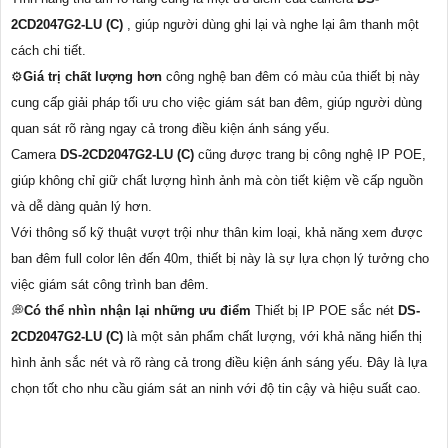
2CD2047G2-LU (C)
, giúp người dùng ghi lại và nghe lại âm thanh một
cách chi tiết.
⚙
Giá trị chất lượng hơn
công nghệ ban đêm có màu của thiết bị này
cung cấp giải pháp tối ưu cho việc giám sát ban đêm, giúp người dùng
quan sát rõ ràng ngay cả trong điều kiện ánh sáng yếu.
Camera
DS-2CD2047G2-LU (C)
cũng được trang bị công nghệ IP POE,
giúp không chỉ giữ chất lượng hình ảnh mà còn tiết kiệm về cấp nguồn
và dễ dàng quản lý hơn.
Với thông số kỹ thuật vượt trội như thân kim loại, khả năng xem được
ban đêm full color lên đến 40m, thiết bị này là sự lựa chọn lý tưởng cho
việc giám sát công trình ban đêm.
💭
Có thể nhìn nhận lại những ưu điểm
Thiết bị IP POE sắc nét
DS-
2CD2047G2-LU (C)
là một sản phẩm chất lượng, với khả năng hiển thị
hình ảnh sắc nét và rõ ràng cả trong điều kiện ánh sáng yếu. Đây là lựa
chọn tốt cho nhu cầu giám sát an ninh với độ tin cậy và hiệu suất cao.