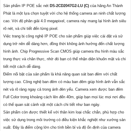
Sản phẩm IP POE sắc nét
DS-2CD2047G2-LU (C)
của hãng An Thành
Phát là một lựa chọn tuyệt vời cho hệ thống camera an ninh chất lượng
cao. Với độ phân giải 4.0 megapixel, camera này mang lại hình ảnh siêu
rõ nét, và chi tiết đến từng pixel.
Việc trang bị công nghệ IP POE cho sản phẩm giúp việc cài đặt và sử
dụng trở nên dễ dàng hơn, đồng thời không ảnh hưởng đến chất lượng
hình ảnh. Chip Progressive Scan CMOS giúp camera thu hình màu sắc
trung thực và chân thực, nhờ đó bạn có thể nhận diện khuôn mặt và chi
tiết một cách dễ dàng.
Điểm nổi bật của sản phẩm là khả năng quan sát ban đêm với chất
lượng cao. Công nghệ ban đêm có màu ban đêm giúp hình ảnh vẫn sắc
nét và rõ ràng ngay cả trong ánh đèn yếu. Camera xem được ban đêm
Full Color trong khoảng cách lên đến 40m, giúp bạn mọi lúc mọi nơi đều
có thể quan sát cảnh vật một cách chi tiết như ban ngày.
Sản phẩm còn được thiết kế với thân kim loại chắc chắn, phù hợp cho
việc sử dụng trong môi trường có điều kiện khắc nghiệt như xưởng sản
xuất. Đây là điểm cộng lớn cho tính bền bỉ và độ ổn định của camera