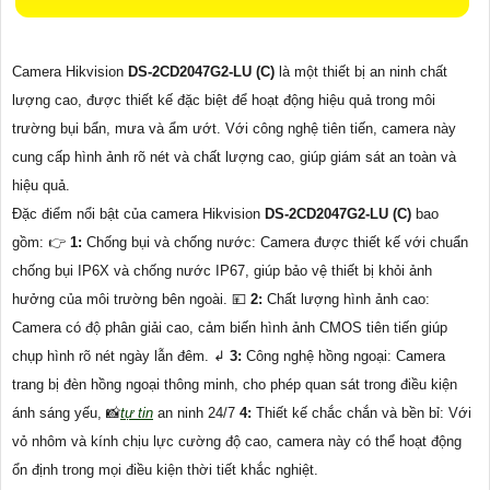
Camera Hikvision
DS-2CD2047G2-LU (C)
là một thiết bị an ninh chất
lượng cao, được thiết kế đặc biệt để hoạt động hiệu quả trong môi
trường bụi bẩn, mưa và ẩm ướt. Với công nghệ tiên tiến, camera này
cung cấp hình ảnh rõ nét và chất lượng cao, giúp giám sát an toàn và
hiệu quả.
Đặc điểm nổi bật của camera Hikvision
DS-2CD2047G2-LU (C)
bao
gồm: 👉
1:
Chống bụi và chống nước: Camera được thiết kế với chuẩn
chống bụi IP6X và chống nước IP67, giúp bảo vệ thiết bị khỏi ảnh
hưởng của môi trường bên ngoài. 💴
2:
Chất lượng hình ảnh cao:
Camera có độ phân giải cao, cảm biến hình ảnh CMOS tiên tiến giúp
chụp hình rõ nét ngày lẫn đêm. ↲
3:
Công nghệ hồng ngoại: Camera
trang bị đèn hồng ngoại thông minh, cho phép quan sát trong điều kiện
ánh sáng yếu, 📸
tự tin
an ninh 24/7
4:
Thiết kế chắc chắn và bền bỉ: Với
vỏ nhôm và kính chịu lực cường độ cao, camera này có thể hoạt động
ổn định trong mọi điều kiện thời tiết khắc nghiệt.