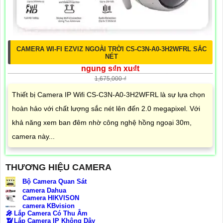
CAMERA WI-FI EZVIZ NGOÀI TRỜI CS-C3N-A0-3H2WFRL SẮC
NÉT
ngung s₫n xu₫t
1,675,000 ₫
Thiết bị Camera IP Wifi CS-C3N-A0-3H2WFRL là sự lựa chọn
hoàn hảo với chất lượng sắc nét lên đến 2.0 megapixel. Với
khả năng xem ban đêm nhờ công nghệ hồng ngoại 30m,
camera này...
THƯƠNG HIỆU CAMERA
Bộ Camera Quan Sát
camera Dahua
Camera HIKVISON
camera KBvision
️🎤️
Lắp Camera Có Thu Âm
📶
Lắp Camera IP Không Dây