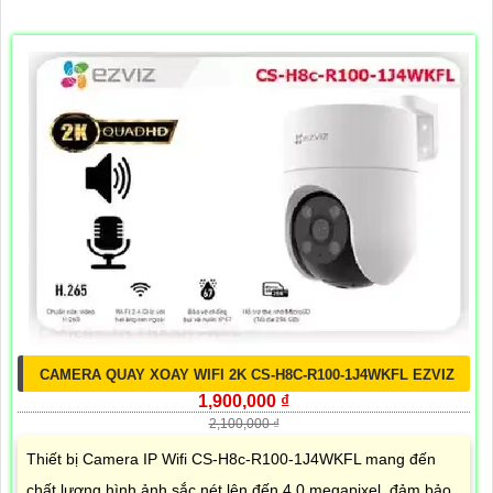
CAMERA QUAY XOAY WIFI 2K CS-H8C-R100-1J4WKFL EZVIZ
1,900,000 ₫
2,100,000 ₫
Thiết bị Camera IP Wifi CS-H8c-R100-1J4WKFL mang đến
chất lượng hình ảnh sắc nét lên đến 4.0 megapixel, đảm bảo