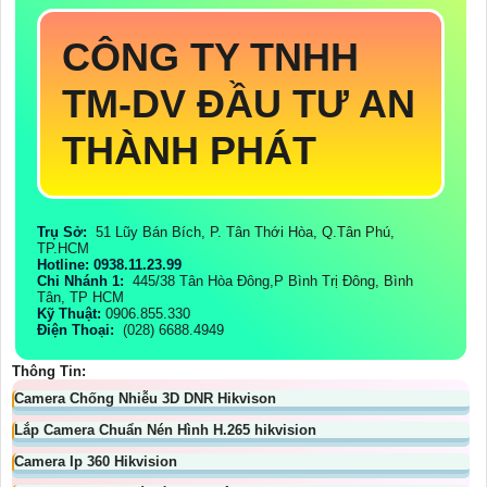
CÔNG TY TNHH
TM-DV ĐẦU TƯ AN
THÀNH PHÁT
Trụ Sở:
51 Lũy Bán Bích, P. Tân Thới Hòa, Q.Tân Phú,
TP.HCM
Hotline: 0938.11.23.99
Chi Nhánh 1:
445/38 Tân Hòa Đông,P Bình Trị Đông, Bình
Tân, TP HCM
Kỹ Thuật:
0906.855.330
Điện Thoại:
(028) 6688.4949
Thông Tin:
Camera Chống Nhiễu 3D DNR Hikvison
Lắp Camera Chuẩn Nén Hình H.265 hikvision
Camera Ip 360 Hikvision