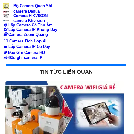
Bộ Camera Quan Sát
camera Dahua
Camera HIKVISON
camera KBvision
️🎤️
Lắp Camera Có Thu Âm
📶
Lắp Camera IP Không Dây
🕵️
Camera Zoom Quang
🧛‍♀️
Camera Tích Hợp AI
💻
Lắp Camera IP Có Dây
⚙️
Đầu Ghi Camera HD
📥
Đầu ghi camera IP
TIN TỨC LIÊN QUAN