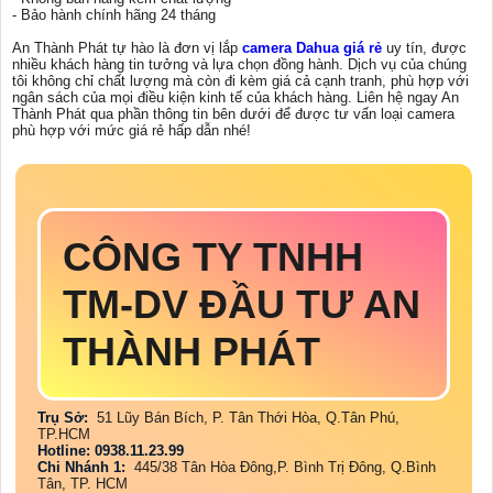
- Bảo hành chính hãng 24 tháng
An Thành Phát tự hào là đơn vị lắp
camera Dahua giá rẻ
uy tín, được
nhiều khách hàng tin tưởng và lựa chọn đồng hành. Dịch vụ của chúng
tôi không chỉ chất lượng mà còn đi kèm giá cả cạnh tranh, phù hợp với
ngân sách của mọi điều kiện kinh tế của khách hàng. Liên hệ ngay An
Thành Phát qua phần thông tin bên dưới để được tư vấn loại camera
phù hợp với mức giá rẻ hấp dẫn nhé!
CÔNG TY TNHH
TM-DV ĐẦU TƯ AN
THÀNH PHÁT
Trụ Sở:
51 Lũy Bán Bích, P. Tân Thới Hòa, Q.Tân Phú,
TP.HCM
Hotline: 0938.11.23.99
Chi Nhánh 1:
445/38 Tân Hòa Đông,P. Bình Trị Đông, Q.Bình
Tân, TP. HCM