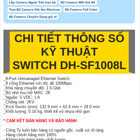
Lắp Camera Ngoài Trời trọn bộ
Bộ Camera Wifi Giá Rẻ
Trọn Bộ Camera Ghi Âm Kbvision
Bộ Camera Full Color
Bộ Camera Chuyên Dụng giá rẻ
CHI TIẾT THÔNG SỐ
KỸ THUẬT
SWITCH DH-SF1008L
_8-Port Unmanaged Ethernet Switch
_8 cổng Ethernet với tốc độ 100Mbps.
_Khả năng chuyển đổi: 1.6 Gbit
_Bộ nhớ lưu trữ MAC: 2K
_Nguồn: 5 VDC; 1 A
_Chống sét: 2KV
_Kích thước (mm): 132.9 mm × 62.4 mm × 24.0 mm
_Khối lượng: 0.16 kg, thiết kế vỏ nhựa nhỏ gọn
* CAM KẾT BÁN HÀNG VÀ BẢO HÀNH
- Công Ty luôn bán hàng có nguốn gốc, xuất xứ rõ ràng
- Hàng chính hãng mới 100%
- Không bán hàng kém chất lượng