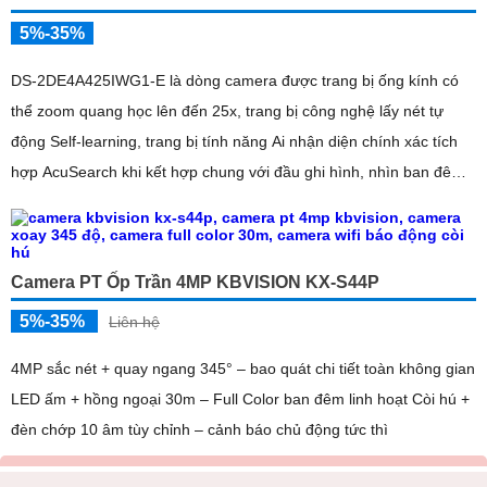
5%-35%
DS-2DE4A425IWG1-E là dòng camera được trang bị ống kính có
thể zoom quang học lên đến 25x, trang bị công nghệ lấy nét tự
động Self-learning, trang bị tính năng Ai nhận diện chính xác tích
hợp AcuSearch khi kết hợp chung với đầu ghi hình, nhìn ban đêm
bằng hồng ngoại 50m
Camera PT Ốp Trần 4MP KBVISION KX-S44P
5%-35%
Liên hệ
4MP sắc nét + quay ngang 345° – bao quát chi tiết toàn không gian
LED ấm + hồng ngoại 30m – Full Color ban đêm linh hoạt Còi hú +
đèn chớp 10 âm tùy chỉnh – cảnh báo chủ động tức thì