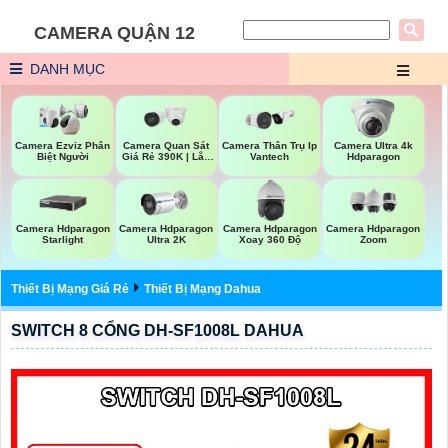
CAMERA QUẬN 12
DANH MỤC
Camera Quan Sát
Camera Ezviz Phân
Camera Thân Trụ Ip
Camera Ultra 4k
Giá Rẻ 390K | Lắp
Biệt Người
Vantech
Hdparagon
Đặt Tận Nơi
Camera Hdparagon
Camera Hdparagon
Camera Hdparagon
Camera Hdparagon
Starlight
Ultra 2K
Xoay 360 Độ
Zoom
Thiết Bị Mạng Giá Rẻ
Thiết Bị Mạng Dahua
SWITCH 8 CỔNG DH-SF1008L DAHUA