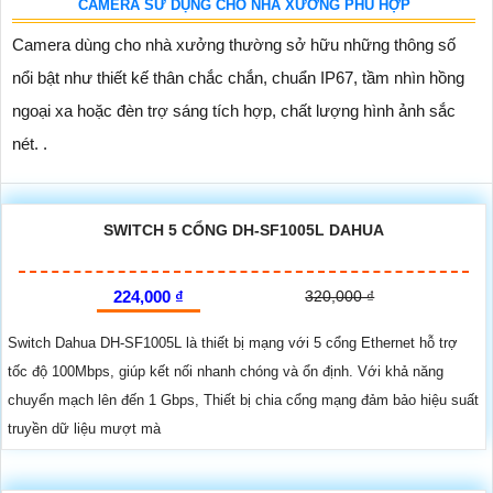
CAMERA SỬ DỤNG CHO NHÀ XƯỞNG PHÙ HỢP
Camera dùng cho nhà xưởng thường sở hữu những thông số
nổi bật như thiết kế thân chắc chắn, chuẩn IP67, tầm nhìn hồng
ngoại xa hoặc đèn trợ sáng tích hợp, chất lượng hình ảnh sắc
nét. .
SWITCH 5 CỔNG DH-SF1005L DAHUA
224,000 ₫
320,000 ₫
Switch Dahua DH-SF1005L là thiết bị mạng với 5 cổng Ethernet hỗ trợ
tốc độ 100Mbps, giúp kết nối nhanh chóng và ổn định. Với khả năng
chuyển mạch lên đến 1 Gbps, Thiết bị chia cổng mạng đảm bảo hiệu suất
truyền dữ liệu mượt mà