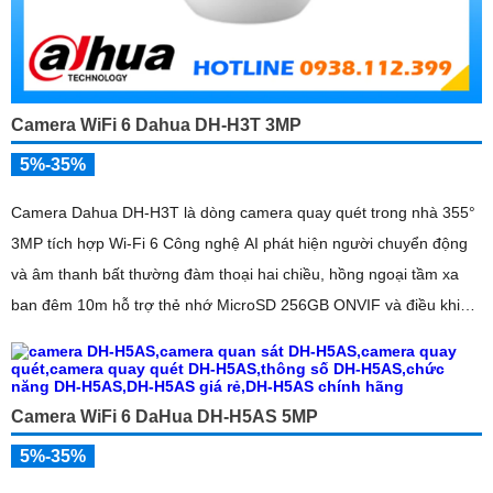
Camera WiFi 6 Dahua DH-H3T 3MP
5%-35%
Camera Dahua DH-H3T là dòng camera quay quét trong nhà 355°
3MP tích hợp Wi-Fi 6 Công nghệ AI phát hiện người chuyển động
và âm thanh bất thường đàm thoại hai chiều, hồng ngoại tầm xa
ban đêm 10m hỗ trợ thẻ nhớ MicroSD 256GB ONVIF và điều khiển
từ xa qua ứng dụng DMSS
Camera WiFi 6 DaHua DH-H5AS 5MP
5%-35%