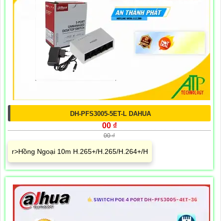
DH-PFS3005-5ET-L DAHUA
00 ₫
00 ₫
r>Hồng Ngoại 10m H.265+/H.265/H.264+/H