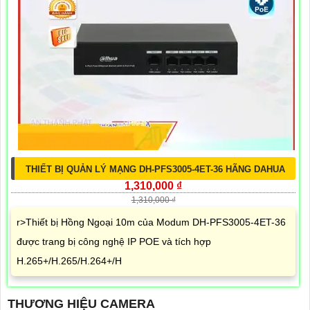
THIẾT BỊ QUẢN LÝ MẠNG DH-PFS3005-4ET-36 HÃNG DAHUA
1,310,000 ₫
1,310,000 ₫
r>Thiết bị Hồng Ngoại 10m của Modum DH-PFS3005-4ET-36
được trang bị công nghệ IP POE và tích hợp
H.265+/H.265/H.264+/H
THƯƠNG HIỆU CAMERA