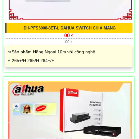
DH-PFS3008-8ET-L DAHUA SWITCH CHIA MẠNG
00 ₫
00 ₫
r>Sản phẩm Hồng Ngoại 10m với công nghệ
H.265+/H.265/H.264+/H