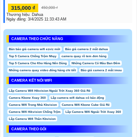
315,000 ₫
450,000 ₫
Thương hiệu:
Dahua
Ngày đăng:
3/4/2025 11:33:43 AM
CAMERA THEO CHỨC NĂNG
Bản báo giá camera wifi ezviz mới
Báo giá camera 2 mắt dahua
Top 5 Camera Chống Trộm Nhạy
camera quay rõ tem đơn hàng
Top 5 Camera Cho Kho Hàng Nên Dùng
Những Camera Có Màu Ban Đêm
Những camera quay video đóng hàng chi tiết
Báo giá camera 2 mắt imou
CAMERA KẾT NỐI WIFI
Lắp Camera Wifi Hikvision Ngoài Trời Xoay 360 Giá Rẻ
Camera Kbone Xoay 360
Lắp camera wifi dahua có báo động
Camera Wifi Trong Nhà Kbvision
Camera Wifi Kbone Cube Giá Rẻ
Camera Wifi Hikvision Chống Trộm
Lắp Camera Wifi Ngoài Trời Xoay 360
Lắp Camera Wifi Thân Kbvision
CAMERA THEO GÓI