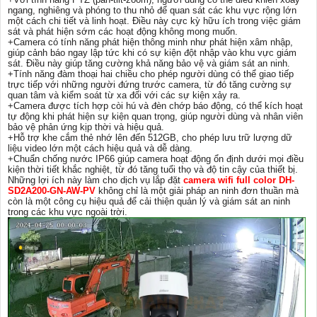
ngang, nghiêng và phóng to thu nhỏ để quan sát các khu vực rộng lớn
một cách chi tiết và linh hoạt. Điều này cực kỳ hữu ích trong việc giám
sát và phát hiện sớm các hoạt động không mong muốn.
+Camera có tính năng phát hiện thông minh như phát hiện xâm nhập,
giúp cảnh báo ngay lập tức khi có sự kiện đột nhập vào khu vực giám
sát. Điều này giúp tăng cường khả năng bảo vệ và giám sát an ninh.
+Tính năng đàm thoại hai chiều cho phép người dùng có thể giao tiếp
trực tiếp với những người đứng trước camera, từ đó tăng cường sự
quan tâm và kiểm soát từ xa đối với các sự kiện xảy ra.
+Camera được tích hợp còi hú và đèn chớp báo động, có thể kích hoạt
tự động khi phát hiện sự kiện quan trọng, giúp người dùng và nhân viên
bảo vệ phản ứng kịp thời và hiệu quả.
+Hỗ trợ khe cắm thẻ nhớ lên đến 512GB, cho phép lưu trữ lượng dữ
liệu video lớn một cách hiệu quả và dễ dàng.
+Chuẩn chống nước IP66 giúp camera hoạt động ổn định dưới mọi điều
kiện thời tiết khắc nghiệt, từ đó tăng tuổi thọ và độ tin cậy của thiết bị.
Những lợi ích này làm cho dịch vụ lắp đặt
camera wifi full color DH-
SD2A200-GN-AW-PV
không chỉ là một giải pháp an ninh đơn thuần mà
còn là một công cụ hiệu quả để cải thiện quản lý và giám sát an ninh
trong các khu vực ngoài trời.