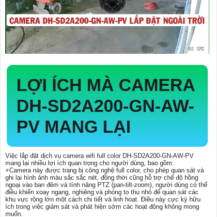
LỢI ÍCH MÀ CAMERA
DH-SD2A200-GN-AW-
PV MANG LẠI
Việc lắp đặt dịch vụ camera wifi full color DH-SD2A200-GN-AW-PV
mang lại nhiều lợi ích quan trọng cho người dùng, bao gồm:
+Camera này được trang bị công nghệ full color, cho phép quan sát và
ghi lại hình ảnh màu sắc sắc nét, đồng thời cũng hỗ trợ chế độ hồng
ngoại vào ban đêm và tính năng PTZ (pan-tilt-zoom), người dùng có thể
điều khiển xoay ngang, nghiêng và phóng to thu nhỏ để quan sát các
khu vực rộng lớn một cách chi tiết và linh hoạt. Điều này cực kỳ hữu
ích trong việc giám sát và phát hiện sớm các hoạt động không mong
muốn.