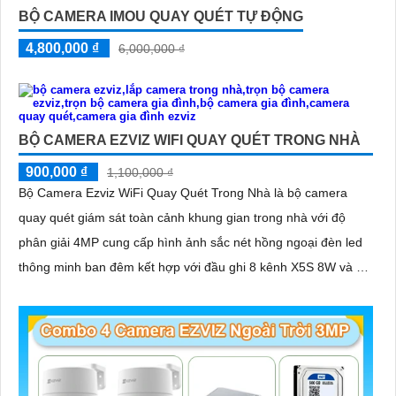
BỘ CAMERA IMOU QUAY QUÉT TỰ ĐỘNG
4,800,000 ₫
6,000,000 ₫
BỘ CAMERA EZVIZ WIFI QUAY QUÉT TRONG NHÀ
900,000 ₫
1,100,000 ₫
Bộ Camera Ezviz WiFi Quay Quét Trong Nhà là bộ camera
quay quét giám sát toàn cảnh khung gian trong nhà với độ
phân giải 4MP cung cấp hình ảnh sắc nét hồng ngoại đèn led
thông minh ban đêm kết hợp với đầu ghi 8 kênh X5S 8W và ổ
cứng 500GB giúp lưu trũ dữ liệu lâu dài