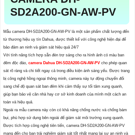
SD2A200-GN-AW-PV
Mẫu camera DH-SD2A200-GN-AW-PV là một sản phẩm chất lượng đến
từ thương hiệu uy tín Dahua, được thiết kế với công nghệ hiện đại để
bảo đảm an ninh và giám sát hiệu quả 24/7
Với tính năng tích hợp sẵn đèn trợ sáng cho ra hình ảnh có màu ban
đêm độc đáo,
camera Dahua DH-SD2A200-GN-AW-PV
cho phép quan
sát rõ ràng và chi tiết ngay cả trong điều kiện ánh sáng yếu. Được trang
bị công nghệ hồng ngoại thông minh, camera này tự động chuyển đổi
sang chế độ quan sát ban đêm khi cảm thấy sự tối tăm xung quanh,
giúp bạn bảo vệ căn nhà hay cơ sở kinh doanh của mình một cách an
toàn và hiệu quả.
Ngoài ra mẫu camera này còn có khả năng chống nước và chống bám
bụi, phù hợp sử dụng bên ngoài để giám sát môi trường xung quanh.
Được tích hợp công nghệ tiên tiến, camera DH-SD2A200-GN-AW-PV
mang đến cho bạn trải nghiệm giám sát tốt nhất mang lại sự an ninh và