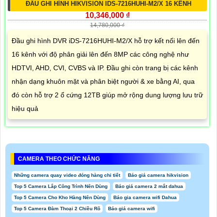
ĐẦU GHI HÌNH HIKVISION IDS-7216HUHI-M2/X 16 KÊNH
10,346,000 ₫
14,780,000 ₫
Đầu ghi hình DVR iDS-7216HUHI-M2/X hỗ trợ kết nối lên đến
16 kênh với độ phân giải lên đến 8MP các công nghệ như
HDTVI, AHD, CVI, CVBS và IP. Đầu ghi còn trang bị các kênh
nhận dạng khuôn mặt và phân biệt người & xe bằng AI, qua
đó còn hỗ trợ 2 ổ cứng 12TB giúp mở rộng dung lượng lưu trữ
hiệu quả
CAMERA THEO CHỨC NĂNG
Những camera quay video đóng hàng chi tiết
Báo giá camera hikvision
Top 5 Camera Lắp Công Trình Nên Dùng
Báo giá camera 2 mắt dahua
Top 5 Camera Cho Kho Hàng Nên Dùng
Báo gia camera wifi Dahua
Top 5 Camera Đàm Thoại 2 Chiều Rõ
Báo giá camera wifi