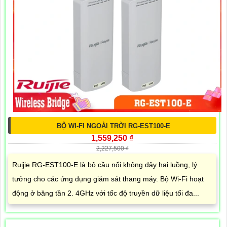
BỘ WI-FI NGOÀI TRỜI RG-EST100-E
1,559,250 ₫
2,227,500 ₫
Ruijie RG-EST100-E là bộ cầu nối không dây hai luồng, lý
tưởng cho các ứng dụng giám sát thang máy. Bộ Wi-Fi hoạt
động ở băng tần 2. 4GHz với tốc độ truyền dữ liệu tối đa...