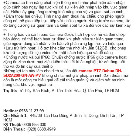
+Camera có tính năng phát hiện thông minh như phát hiện xâm nhập,
giúp cảnh báo ngay lập tức khi có sự kiện đột nhập vào khu vực giám
sát. Điều này giúp tăng cường khả năng bảo vệ và giám sát an ninh.
+Đàm thoại hai chiều: Tính năng đàm thoại hai chiều cho phép người
dùng có thể giao tiếp trực tiếp với những người đứng trước camera, từ
đó tăng cường sự quan tâm và kiểm soát từ xa đối với các sự kiện xảy
ra.
+Thông báo và cảnh báo: Camera được tích hợp còi hú và đèn chớp
báo động, có thể kích hoạt tự động khi phát hiện sự kiện quan trọng,
giúp người dùng và nhân viên bảo vệ phản ứng kịp thời và hiệu quả.
+Lưu trữ linh hoạt: Hỗ trợ khe cắm thẻ nhớ lên đến 512GB, cho phép
lưu trữ lượng dữ liệu video lớn một cách hiệu quả và dễ dàng.
+Chống nước và bụi IP66: Chuẩn chống nước IP66 giúp camera hoạt
động ổn định dưới mọi điều kiện thời tiết khắc nghiệt, từ đó tăng tuổi
thọ và độ tin cậy của thiết bị.
Những lợi ích này làm cho dịch vụ lắp đặt
camera PTZ Dahua DH-
SD2A200-GN-AW-PV
không chỉ là một giải pháp an ninh đơn thuần mà
còn là một công cụ hiệu quả để cải thiện quản lý và giám sát an ninh
trong các khu vực ngoài trời.
Trụ Sở:
51 Lũy Bán Bích, P. Tân Thới Hòa, Q.Tân Phú, TP.HCM
Hotline: 0938.11.23.99
Chi Nhánh 1:
445/38 Tân Hòa Đông,P Bình Trị Đông, Bình Tân, TP
HCM
Kỹ Thuật:
0906.855.330
Điện Thoại:
(028) 6688.4949