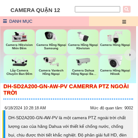
CAMERA QUẬN 12
DANH MỤC
Camera Hồng Ngoại
Camera Hikvision
Camera Hồng Ngoại
Camera Hồng Ngoại
Samsung
Nhìn Đêm
Kbvision
Lắp Camera
Camera Vantech
Camera Dahua
Camera Hồng Ngoại
Chuyên Ban Đêm
Hồng Ngoại
Hồng Ngoại Ban
Hilook
Đêm
DH-SD2A200-GN-AW-PV CAMERRA PTZ NGOÀI
TRỜI
6/18/2024 10:28:18 AM
Mức độ quan tâm: 9002
DH-SD2A200-GN-AW-PV là một camera PTZ ngoài trời chất
lượng cao của hãng Dahua với thiết kế chống nước, chống
bụi, chịu được thời tiết khắc nghiệt. Độ phân giải full HD, đèn