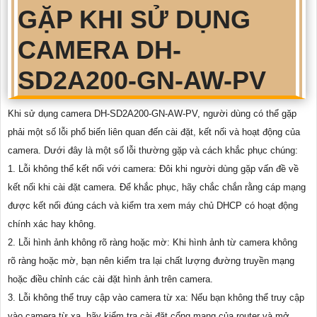
GẶP KHI SỬ DỤNG
CAMERA DH-
SD2A200-GN-AW-PV
Khi sử dụng camera DH-SD2A200-GN-AW-PV, người dùng có thể gặp
phải một số lỗi phổ biến liên quan đến cài đặt, kết nối và hoạt động của
camera. Dưới đây là một số lỗi thường gặp và cách khắc phục chúng:
1. Lỗi không thể kết nối với camera: Đôi khi người dùng gặp vấn đề về
kết nối khi cài đặt camera. Để khắc phục, hãy chắc chắn rằng cáp mạng
được kết nối đúng cách và kiểm tra xem máy chủ DHCP có hoạt động
chính xác hay không.
2. Lỗi hình ảnh không rõ ràng hoặc mờ: Khi hình ảnh từ camera không
rõ ràng hoặc mờ, bạn nên kiểm tra lại chất lượng đường truyền mạng
hoặc điều chỉnh các cài đặt hình ảnh trên camera.
3. Lỗi không thể truy cập vào camera từ xa: Nếu bạn không thể truy cập
vào camera từ xa, hãy kiểm tra cài đặt cổng mạng của router và mở