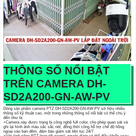
THÔNG SỐ NỔI BẬT
TRÊN CAMERA DH-
SD2A200-GN-AW-PV
Dòng sản phẩm camera PTZ DH-SD2A200-GN-AW-PV sở hữu nhiều
thông số kỹ thuật cao, một trong những thông số nổi bật có thể chú ý
đến như là:
+Camera này được trang bị công nghệ full color, cho phép quan sát và
ghi lại hình ảnh màu sắc sắc nét, đồng thời cũng hỗ trợ chế độ hồng
ngoại vào ban đêm, đảm bảo giám sát liên tục 24/7.
+Với tính năng PTZ (pan-tilt-zoom), người dùng có thể điều khiển xoay