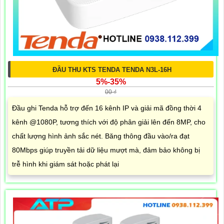
ĐẦU THU KTS TENDA TENDA N3L-16H
5%-35%
00 ₫
Đầu ghi Tenda hỗ trợ đến 16 kênh IP và giải mã đồng thời 4
kênh @1080P, tương thích với độ phân giải lên đến 8MP, cho
chất lượng hình ảnh sắc nét. Băng thông đầu vào/ra đạt
80Mbps giúp truyền tải dữ liệu mượt mà, đảm bảo không bị
trễ hình khi giám sát hoặc phát lại