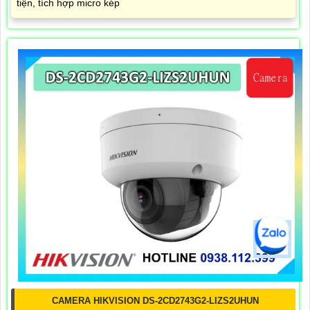
tiện, tích hợp micro kép
CAMERA HIKVISION DS-2CD2743G2-LIZS2UHUN