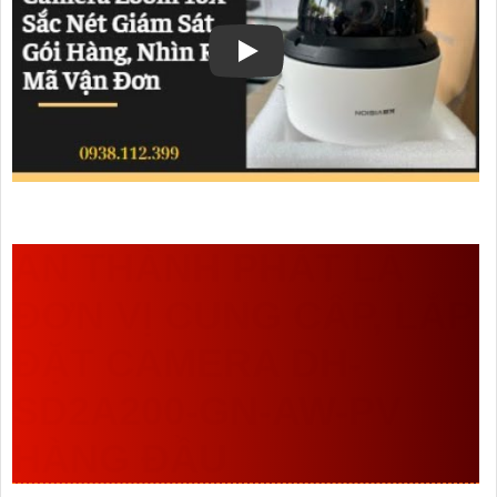
AN THÀNH PHÁT LÀ
ĐƠN VỊ CUNG CẤP, LẮP
ĐẶT CAMERA DH-
SD2A200-GN-AW-PV
HÀNG ĐẦU