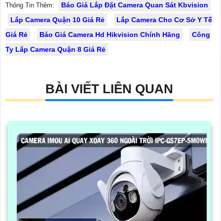
Báo Giá Lắp Đặt Camera Quan Sát Kbvision
Thông Tin Thêm:
Lắp Camera Quận 10 Giá Rẻ
Lắp Camera Cho Cơ Sở Y Tế
Giá Rẻ
Báo Giá Camera Hd Hikvision Chính Hãng
Công
Ty Lắp Camera Quận 8 Giá Rẻ
BÀI VIẾT LIÊN QUAN