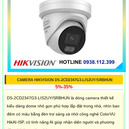
CAMERA HIKVISION DS-2CD2347G3-LIS2UY/SRBHUN
5%-35%
DS-2CD2347G3-LIS2UY/SRBHUN là dòng camera thiết kế
kiểu dáng dome nhỏ gọn phù hợp lắp đặt trong nhà, nhìn ban
đêm có màu bằng đèn trợ sáng và nhờ công nghệ ColorVU
HikAI-ISP, có tính năng AI giúp nhận diện người và phương