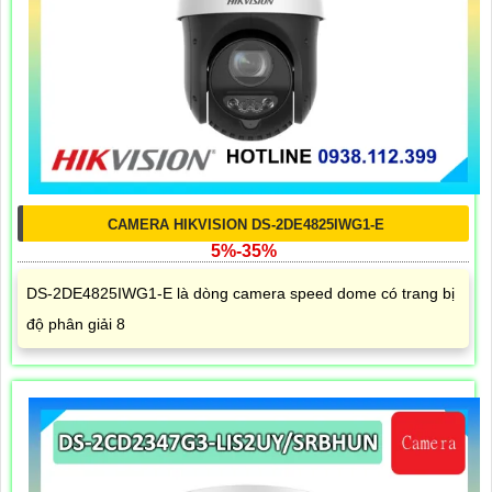
CAMERA HIKVISION DS-2DE4825IWG1-E
5%-35%
DS-2DE4825IWG1-E là dòng camera speed dome có trang bị
độ phân giải 8