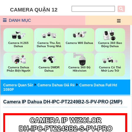
CAMERA QUẬN 12
DANH MỤC
Camera Wifi Dahua
Camera H.265
Camera Thu Âm
Camera 360 Bao
Dahua
Dahua Trong Nhà
Động Dahua
Camera Dahua
Camera DWDR
Camera 360 Độ
Camera Có Thẻ
Phân Biệt Người
Dahua
Hikvision
Nhớ Lưu Trữ
Camera Quan Sát
Camera Dahua Giá Rẻ
Camera Dahua Full Hd
1080P
Camera IP Dahua DH-IPC-PT2249B2-S-PV-PRO (2MP)