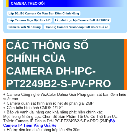
CAMERA THEO GÓI
Lắp Đặt Bộ Camera Có Màu Ban Đêm Chính Hãng
Lắp Camera Trọn Bộ Ultra HD
Lắp đặt trọn bộ Camera Full Hd 1080P
Camera Wifi Nên Dùng
Trọn Bộ Camera Visioncop Full Color Giá rẻ
CÁC THÔNG SỐ
CHÍNH CỦA
CAMERA DH-IPC-
PT2249B2-S-PV-PRO
+ Camera Công nghệ WizColor Dahua Giải Pháp giám sát ban đêm hiệu
suất cao
+ Camera quan sát hình ảnh rõ nét độ phân giải 2MP
+ Cảm biến hình ảnh CMOS 1/1.8”
+ Bảo vệ vành đai nâng cao khả năng phát hiện chính xác
Một Trong Những Lựa Chọn Bộ Sản Phẩm Tối Ưu Có Thể Bạn Ưa
Thích: Camera IP Dahua DH-IPC-PT2249B2-S-PV-PRO (2MP)
Bộ
Camera IP Tiệm Vàng Giá Rẻ
+ Hỗ trợ đèn led chiếu sáng kép lên đến 30m