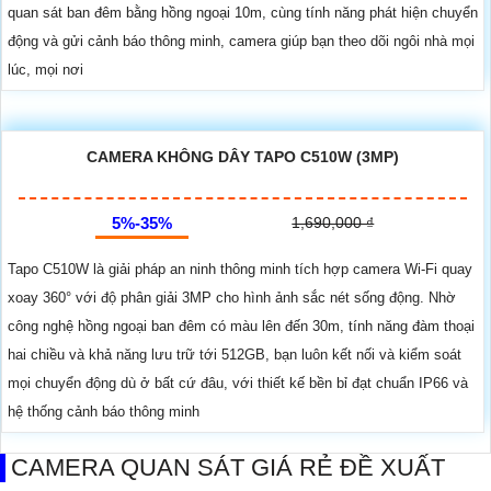
quan sát ban đêm bằng hồng ngoại 10m, cùng tính năng phát hiện chuyển
động và gửi cảnh báo thông minh, camera giúp bạn theo dõi ngôi nhà mọi
lúc, mọi nơi
CAMERA KHÔNG DÂY TAPO C510W (3MP)
5%-35%
1,690,000 ₫
Tapo C510W là giải pháp an ninh thông minh tích hợp camera Wi-Fi quay
xoay 360° với độ phân giải 3MP cho hình ảnh sắc nét sống động. Nhờ
công nghệ hồng ngoại ban đêm có màu lên đến 30m, tính năng đàm thoại
hai chiều và khả năng lưu trữ tới 512GB, bạn luôn kết nối và kiểm soát
mọi chuyển động dù ở bất cứ đâu, với thiết kế bền bỉ đạt chuẩn IP66 và
hệ thống cảnh báo thông minh
CAMERA QUAN SÁT GIÁ RẺ ĐỀ XUẤT