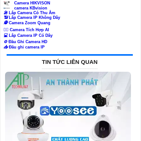
Camera HIKVISON
camera KBvision
️🎤️
Lắp Camera Có Thu Âm
📶
Lắp Camera IP Không Dây
🕵️
Camera Zoom Quang
🧛‍♀️
Camera Tích Hợp AI
💻
Lắp Camera IP Có Dây
⚙️
Đầu Ghi Camera HD
📥
Đầu ghi camera IP
TIN TỨC LIÊN QUAN