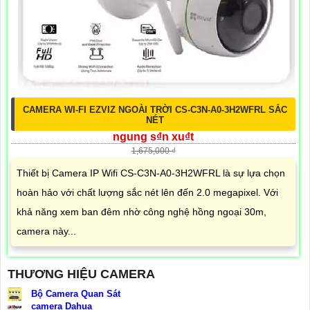
CAMERA WI-FI EZVIZ NGOÀI TRỜI CS-C3N-A0-3H2WFRL SẮC
NÉT
ngung s₫n xu₫t
1,675,000 ₫
Thiết bị Camera IP Wifi CS-C3N-A0-3H2WFRL là sự lựa chọn
hoàn hảo với chất lượng sắc nét lên đến 2.0 megapixel. Với
khả năng xem ban đêm nhờ công nghệ hồng ngoại 30m,
camera này...
THƯƠNG HIỆU CAMERA
Bộ Camera Quan Sát
camera Dahua