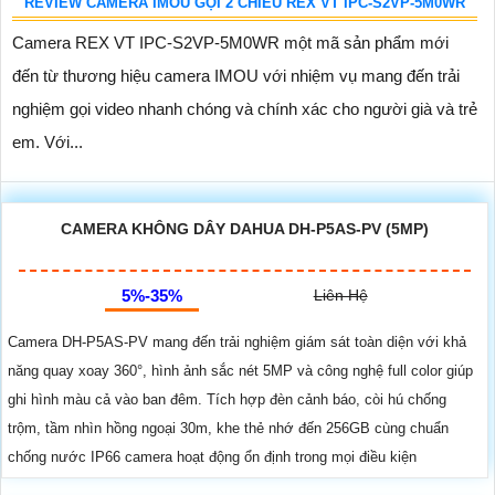
REVIEW CAMERA IMOU GỌI 2 CHIỀU REX VT IPC-S2VP-5M0WR
Camera REX VT IPC-S2VP-5M0WR một mã sản phẩm mới
đến từ thương hiệu camera IMOU với nhiệm vụ mang đến trải
nghiệm gọi video nhanh chóng và chính xác cho người già và trẻ
em. Với...
CAMERA KHÔNG DÂY DAHUA DH-P5AS-PV (5MP)
5%-35%
Liên Hệ
Camera DH-P5AS-PV mang đến trải nghiệm giám sát toàn diện với khả
năng quay xoay 360°, hình ảnh sắc nét 5MP và công nghệ full color giúp
ghi hình màu cả vào ban đêm. Tích hợp đèn cảnh báo, còi hú chống
trộm, tầm nhìn hồng ngoại 30m, khe thẻ nhớ đến 256GB cùng chuẩn
chống nước IP66 camera hoạt động ổn định trong mọi điều kiện