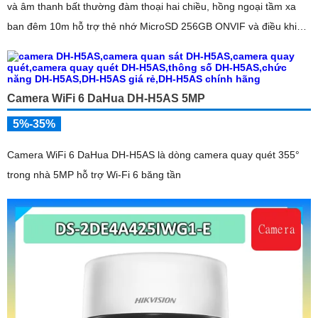
và âm thanh bất thường đàm thoại hai chiều, hồng ngoại tầm xa
ban đêm 10m hỗ trợ thẻ nhớ MicroSD 256GB ONVIF và điều khiển
từ xa qua ứng dụng DMSS
Camera WiFi 6 DaHua DH-H5AS 5MP
5%-35%
Camera WiFi 6 DaHua DH-H5AS là dòng camera quay quét 355°
trong nhà 5MP hỗ trợ Wi-Fi 6 băng tần