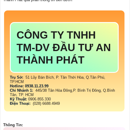
CÔNG TY TNHH
TM-DV ĐẦU TƯ AN
THÀNH PHÁT
Trụ Sở:
51 Lũy Bán Bích, P. Tân Thới Hòa, Q.Tân Phú,
TP.HCM
Hotline: 0938.11.23.99
Chi Nhánh 1:
445/38 Tân Hòa Đông,P. Bình Trị Đông, Q.Bình
Tân, TP. HCM
Kỹ Thuật:
0906.855.330
Điện Thoại:
(028) 6688.4949
Thông Tin: