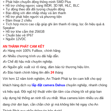
+ Phát hiện chuyển động thông minh SMD Plus
+ Hỗ trợ chống ngược sáng WDR, 3D NR, HLC, BLC
+ Tự động theo dõi đối tượng chuyển động
+ Báo động với đèn nhấp nháy và âm thanh
+ Hỗ trợ phát hiện người và phương tiện
+ Đàm thoại 2 chiều
+ Tích hợp micro cao cấp giúp ghi âm thanh rõ ràng, lọc ổn hiệu quả &
Speaker
+ Hỗ trợ khe cắm thẻ 256GB
+ Chuẩn bảo vệ IP67
+ Nguồn 12VDC
AN THÀNH PHÁT CAM KẾT
✍️ Hàng mới 100% Fullbox, chính hãng.
✍️ Nhiều chương trình ưu đãi hấp dẫn.
✍️ Chế độ hậu mãi chuyên nghiệp.
✍️ Nguồn gốc xuất xứ rõ ràng, đảm bảo từ thương hiệu lớn.
✍️ Bảo hành chính hãng lên đến
24
tháng
Với hơn 12 năm kinh nghiệm, An Thành Phát tự tin cam kết cho quý
khách hàng dịch vụ
lắp đặt camera Dahua
chuyên nghiệp, nhanh chóng
và hiệu quả. Đội ngũ kỹ thuật viên tận tâm của chúng tôi sẽ giúp bạn
xây dựng hệ thống an ninh tối ưu nhất. Mua camera kèm nhiều ưu đãi
đang chờ đợi bạn, cần chần chờ gì mà không liên hệ ngay cho An
Thành Phát qua phần thông tin bên dưới!