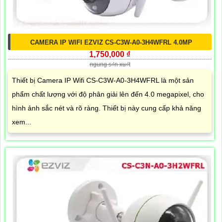
CAMERA IP WIFI EZVIZ CS-C3W-A0-3H4WFRL 4.0MP
1,750,000 ₫
ngung s₫n xu₫t
Thiết bị Camera IP Wifi CS-C3W-A0-3H4WFRL là một sản
phẩm chất lượng với độ phân giải lên đến 4.0 megapixel, cho
hình ảnh sắc nét và rõ ràng. Thiết bị này cung cấp khả năng
xem...