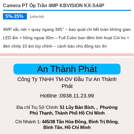
Camera PT Ốp Trần 4MP KBVISION KX-S44P
5%-35%
Liên hệ
4MP sắc nét + quay ngang 345° – bao quát chi tiết toàn không gian
LED ấm + hồng ngoại 30m – Full Color ban đêm linh hoạt Còi hú +
đèn chớp 10 âm tùy chỉnh – cảnh báo chủ động tức thì
An Thành Phát
Công Ty TNHH TM-DV Đầu Tư An Thành
Phát
Hotline :0938.11.23.99
Địa chỉ Trụ Sở Chính:
51 Lũy Bán Bích, , Phường
Phú Thạnh, Thành Phố Hồ Chí Minh
Chi Nhánh 1:
445/38 Tân Hòa Đông, Bình Trị Đông,
Bình Tân, Hồ Chí Minh