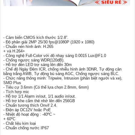
- Cảm biến CMOS kích thước 1/2.8”.
- Độ phân giải 2MP 25/30 fps@1080P (1920 x 1080)
- Chuẩn nén hình ảnh: H.265
+ và H.264+
- Công nghệ Full-Color với độ nhạy sáng 0.0015 Lux@F1.0
- Chống ngược sáng WDR(120dB).
- Hỗ trợ đèn LED trợ sáng lên đến 30m
- Chế độ Ngày Đêm ICR, chống nhiễu hình ảnh 3DNR, Tự động cân
bằng trắng AWB, Tự động bù sáng AGC, Chống ngược sáng BLC.
- Chức năng thông minh: Tripwire, Intrusion (phân biệt người và xe),
SMD Plus
- Tiêu cự 3.6mm (Có thể lựa chọn 2.8mm, 6mm)
- Tích hợp mic
- Hỗ trợ 1/1 Alarm in/out, 1/1 audio in/out.
- Hỗ trợ khe cắm thẻ nhớ lên đến 256GB
- Chuẩn tương thích Onvif 2.4.
- Điện áp DC12V hoặc PoE
- Nhiệt độ hoạt động : -40ºC ~
+ 60ºC
- Chất liệu kim loại
- Chuẩn chống nước IP67