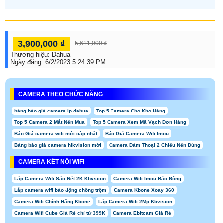
3,900,000 ₫
5,611,000 ₫
Thương hiệu:
Dahua
Ngày đăng:
6/2/2023 5:24:39 PM
CAMERA THEO CHỨC NĂNG
bảng báo giá camera ip dahua
Top 5 Camera Cho Kho Hàng
Top 5 Camera 2 Mắt Nên Mua
Top 5 Camera Xem Mã Vạch Đơn Hàng
Báo Giá camera wifi mới cập nhật
Báo Giá Camera Wifi Imou
Bảng báo giá camera hikvision mới
Camera Đàm Thoại 2 Chiều Nên Dùng
CAMERA KẾT NỐI WIFI
Lắp Camera Wifi Sắc Nét 2K Kbvsiion
Camera Wifi Imou Báo Động
Lắp camera wifi báo động chống trộm
Camera Kbone Xoay 360
Camera Wifi Chính Hãng Kbone
Lắp Camera Wifi 2Mp Kbvision
Camera Wifi Cube Giá Rẻ chỉ từ 399K
Camera Ebitcam Giá Rẻ