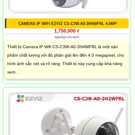
CAMERA IP WIFI EZVIZ CS-C3W-A0-3H4WFRL 4.0MP
1,750,000 ₫
ngung s₫n xu₫t
Thiết bị Camera IP Wifi CS-C3W-A0-3H4WFRL là một sản
phẩm chất lượng với độ phân giải lên đến 4.0 megapixel, cho
hình ảnh sắc nét và rõ ràng. Thiết bị này cung cấp khả năng
xem...