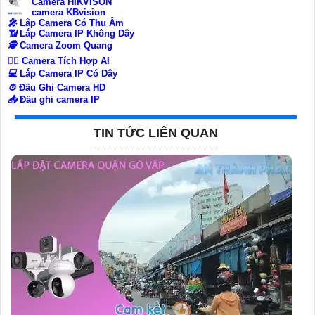
Camera HIKVISON
camera KBvision
️🎤️
Lắp Camera Có Thu Âm
📶
Lắp Camera IP Không Dây
🕵️
Camera Zoom Quang
🧛‍♀️
Camera Tích Hợp AI
💻
Lắp Camera IP Có Dây
⚙️
Đầu Ghi Camera HD
📥
Đầu ghi camera IP
TIN TỨC LIÊN QUAN