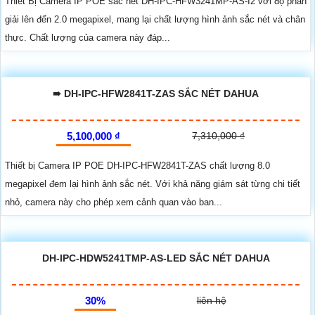
Thiết Bị Camera IP POE sắc nét DH-IPC-HFW3241MP-AS-I2 với độ phân
giải lên đến 2.0 megapixel, mang lại chất lượng hình ảnh sắc nét và chân
thực. Chất lượng của camera này đáp...
➠ DH-IPC-HFW2841T-ZAS SẮC NÉT DAHUA
5,100,000 ₫
7,310,000 ₫
Thiết bị Camera IP POE DH-IPC-HFW2841T-ZAS chất lượng 8.0
megapixel đem lại hình ảnh sắc nét. Với khả năng giám sát từng chi tiết
nhỏ, camera này cho phép xem cảnh quan vào ban...
DH-IPC-HDW5241TMP-AS-LED SẮC NÉT DAHUA
30%
liên hệ