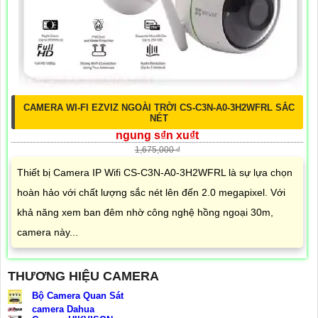
CAMERA WI-FI EZVIZ NGOÀI TRỜI CS-C3N-A0-3H2WFRL SẮC
NÉT
ngung s₫n xu₫t
1,675,000 ₫
Thiết bị Camera IP Wifi CS-C3N-A0-3H2WFRL là sự lựa chọn
hoàn hảo với chất lượng sắc nét lên đến 2.0 megapixel. Với
khả năng xem ban đêm nhờ công nghệ hồng ngoại 30m,
camera này...
THƯƠNG HIỆU CAMERA
Bộ Camera Quan Sát
camera Dahua