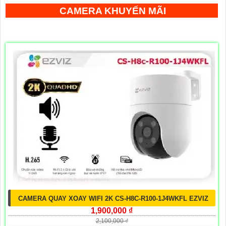
CAMERA KHUYẾN MÃI
CAMERA QUAY XOAY WIFI 2K CS-H8C-R100-1J4WKFL EZVIZ
1,900,000 ₫
2,100,000 ₫