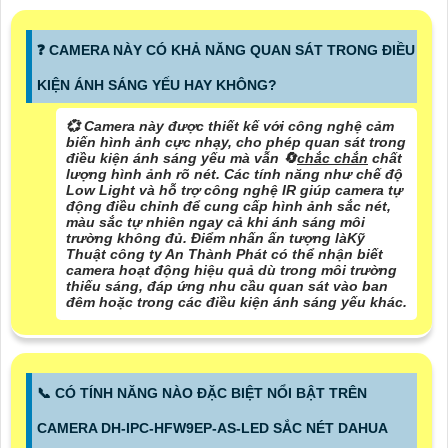
️❓ CAMERA NÀY CÓ KHẢ NĂNG QUAN SÁT TRONG ĐIỀU
KIỆN ÁNH SÁNG YẾU HAY KHÔNG?
💞 Camera này được thiết kế với công nghệ cảm
biến hình ảnh cực nhạy, cho phép quan sát trong
điều kiện ánh sáng yếu mà vẫn 🔄
chắc chắn
chất
lượng hình ảnh rõ nét. Các tính năng như chế độ
Low Light và hỗ trợ công nghệ IR giúp camera tự
động điều chỉnh để cung cấp hình ảnh sắc nét,
màu sắc tự nhiên ngay cả khi ánh sáng môi
trường không đủ. Điểm nhấn ấn tượng làKỹ
Thuật công ty An Thành Phát có thể nhận biết
camera hoạt động hiệu quả dù trong môi trường
thiếu sáng, đáp ứng nhu cầu quan sát vào ban
đêm hoặc trong các điều kiện ánh sáng yếu khác.
📞 CÓ TÍNH NĂNG NÀO ĐẶC BIỆT NỔI BẬT TRÊN
CAMERA DH-IPC-HFW9EP-AS-LED SẮC NÉT DAHUA