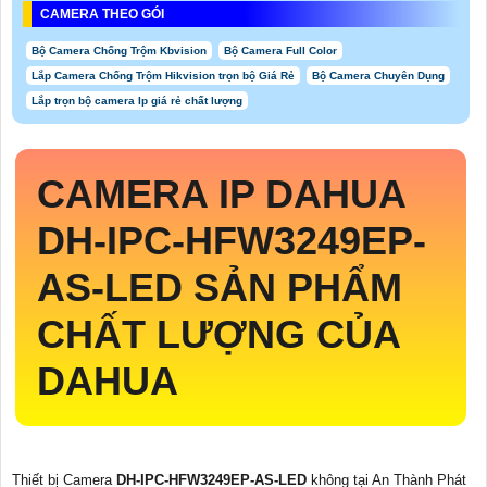
CAMERA THEO GÓI
Bộ Camera Chống Trộm Kbvision
Bộ Camera Full Color
Lắp Camera Chống Trộm Hikvision trọn bộ Giá Rẻ
Bộ Camera Chuyên Dụng
Lắp trọn bộ camera Ip giá rẻ chất lượng
CAMERA IP DAHUA
DH-IPC-HFW3249EP-
AS-LED
SẢN PHẨM
CHẤT LƯỢNG CỦA
DAHUA
Thiết bị Camera
DH-IPC-HFW3249EP-AS-LED
không tại An Thành Phát