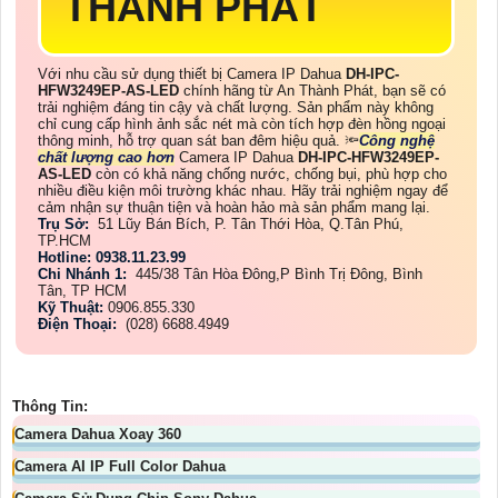
THÀNH PHÁT
Với nhu cầu sử dụng thiết bị Camera IP Dahua
DH-IPC-
HFW3249EP-AS-LED
chính hãng từ An Thành Phát, bạn sẽ có
trải nghiệm đáng tin cậy và chất lượng. Sản phẩm này không
chỉ cung cấp hình ảnh sắc nét mà còn tích hợp đèn hồng ngoại
thông minh, hỗ trợ quan sát ban đêm hiệu quả. 🔦
Công nghệ
chất lượng cao hơn
Camera IP Dahua
DH-IPC-HFW3249EP-
AS-LED
còn có khả năng chống nước, chống bụi, phù hợp cho
nhiều điều kiện môi trường khác nhau. Hãy trải nghiệm ngay để
cảm nhận sự thuận tiện và hoàn hảo mà sản phẩm mang lại.
Trụ Sở:
51 Lũy Bán Bích, P. Tân Thới Hòa, Q.Tân Phú,
TP.HCM
Hotline: 0938.11.23.99
Chi Nhánh 1:
445/38 Tân Hòa Đông,P Bình Trị Đông, Bình
Tân, TP HCM
Kỹ Thuật:
0906.855.330
Điện Thoại:
(028) 6688.4949
Thông Tin:
Camera Dahua Xoay 360
Camera AI IP Full Color Dahua