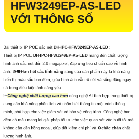
HFW3249EP-AS-LED
VỚI THÔNG SỐ
Bài thiết bị IP POE sắc nét
DH-IPC-HFW3249EP-AS-LED
:
Thiết bị IP POE
DH-IPC-HFW3249EP-AS-LED
mang đến chất lượng
hình ảnh sắc nét đến 2.0 megapixel, đáp ứng tiêu chuẩn cao về hình
ảnh. 👁️‍🗨
Hơn hết các tính năng
sáng của sản phẩm này là khả năng
hiển thị màu sắc ban đêm, giúp hình ảnh vẫn rõ nét và sống động ngay
cả trong điều kiện ánh sáng yếu.
🔦
Công nghệ chất lượng cao hơn
công nghệ AI tích hợp trong thiết bị
cung cấp khả năng phân tích và nhận biết thông tin một cách thông
minh, phù hợp cho việc giám sát và bảo vệ công trình. Công nghệ ban
đêm có màu mang lại giải pháp tối ưu cho việc quan sát vào buổi tối mà
không cần đèn hồng ngoại, giúp tiết kiệm chi phí và 🔄
chắc chắn
chất
lượng hình ảnh.