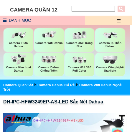
CAMERA QUẬN 12
DANH MỤC
Camera Wifi Dahua
Camera TIOC
Camera 360 Trong
Camera Ip Thân
Dahua
Nhà
Dahua
Camera Kim Loại
Camera Dahua
Camera Wifi 360
Camera Công Nghệ
Dahua
Chống Trộm
Full Color
Starlight
Camera Quan Sát
Camera Dahua Giá Rẻ
Camera Wifi Dahua Ngoài
Trời
DH-IPC-HFW3249EP-AS-LED Sắc Nét Dahua