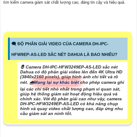
tìm kiếm camera giám sát chất lượng cao, đáng tin cậy và hiệu quả.
🗨️ ĐỘ PHÂN GIẢI VIDEO CỦA CAMERA DH-IPC-
HFW9EP-AS-LED SẮC NÉT DAHUA LÀ BAO NHIÊU?
🤴 Camera DH-IPC-HFW3249EP-AS-LED sắc nét
Dahua có độ phân giải video lên đến 4K Ultra HD
(3840x2160 pixels), giúp hình ảnh chi tiết và rõ
nét. 🌧️
Mang lại sự khác biệt
cho phép camera ghi
lại các chi tiết nhỏ nhất trong phạm vi quan sát,
giúp hệ thống giám sát hoạt động hiệu quả và
chính xác. Với độ phân giải cao như vậy, camera
DH-IPC-HFW3249EP-AS-LED có khả năng chụp
hình và quay video chất lượng cao, đáp ứng nhu
cầu giám sát an ninh tốt.