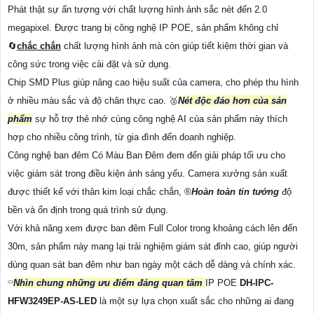
Phát thật sự ấn tượng với chất lượng hình ảnh sắc nét đến 2.0
megapixel. Được trang bị công nghệ IP POE, sản phẩm không chỉ
🔄
chắc chắn
chất lượng hình ảnh mà còn giúp tiết kiệm thời gian và
công sức trong việc cài đặt và sử dụng.
Chip SMD Plus giúp nâng cao hiệu suất của camera, cho phép thu hình
ở nhiều màu sắc và độ chân thực cao. 🥈️
Nét độc đáo hơn của sản
phẩm
sự hỗ trợ thẻ nhớ cùng công nghệ AI của sản phẩm này thích
hợp cho nhiều công trình, từ gia đình đến doanh nghiệp.
Công nghệ ban đêm Có Màu Ban Đêm đem đến giải pháp tối ưu cho
việc giám sát trong điều kiện ánh sáng yếu. Camera xưởng sản xuất
được thiết kế với thân kim loại chắc chắn, ®️
Hoàn toàn tin tưởng
độ
bền và ổn định trong quá trình sử dụng.
Với khả năng xem được ban đêm Full Color trong khoảng cách lên đến
30m, sản phẩm này mang lại trải nghiệm giám sát đỉnh cao, giúp người
dùng quan sát ban đêm như ban ngày một cách dễ dàng và chính xác.
⌔
Nhìn chung những ưu điểm đáng quan tâm
IP POE
DH-IPC-
HFW3249EP-AS-LED
là một sự lựa chọn xuất sắc cho những ai đang