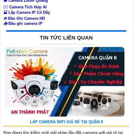
🕵️
Camera Zoom Quang
🧛‍♀️
Camera Tích Hợp AI
💻
Lắp Camera IP Có Dây
⚙️
Đầu Ghi Camera HD
📥
Đầu ghi camera IP
TIN TỨC LIÊN QUAN
LẮP CAMERA WIFI GIÁ RẺ TẠI QUẬN 8
Bạn đang tìm kiếm một giải pháp lắp đặt camera wifi giá rẻ tại