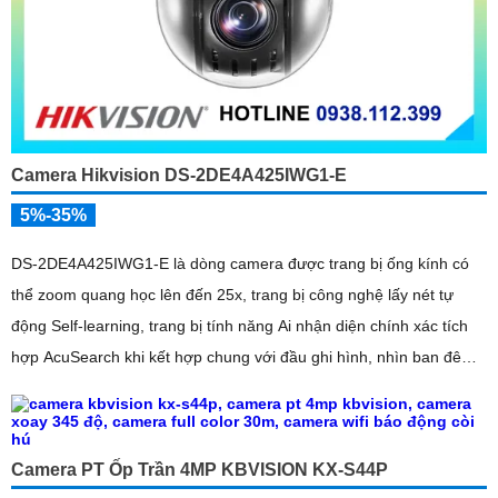
Camera Hikvision DS-2DE4A425IWG1-E
5%-35%
DS-2DE4A425IWG1-E là dòng camera được trang bị ống kính có
thể zoom quang học lên đến 25x, trang bị công nghệ lấy nét tự
động Self-learning, trang bị tính năng Ai nhận diện chính xác tích
hợp AcuSearch khi kết hợp chung với đầu ghi hình, nhìn ban đêm
bằng hồng ngoại 50m
Camera PT Ốp Trần 4MP KBVISION KX-S44P