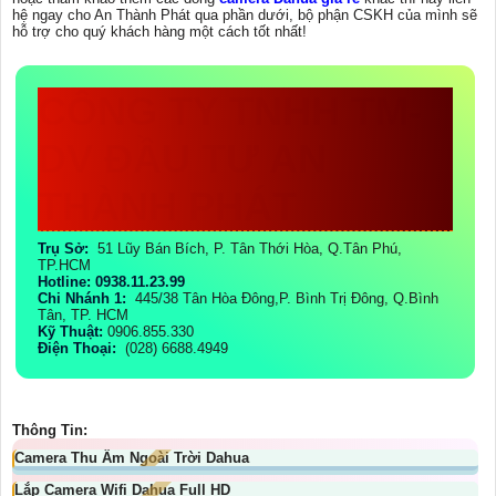
hệ ngay cho An Thành Phát qua phần dưới, bộ phận CSKH của mình sẽ
hỗ trợ cho quý khách hàng một cách tốt nhất!
CÔNG TY TNHH TM-
DV ĐẦU TƯ AN
THÀNH PHÁT
Trụ Sở:
51 Lũy Bán Bích, P. Tân Thới Hòa, Q.Tân Phú,
TP.HCM
Hotline: 0938.11.23.99
Chi Nhánh 1:
445/38 Tân Hòa Đông,P. Bình Trị Đông, Q.Bình
Tân, TP. HCM
Kỹ Thuật:
0906.855.330
Điện Thoại:
(028) 6688.4949
Thông Tin:
Camera Thu Âm Ngoài Trời Dahua
Lắp Camera Wifi Dahua Full HD