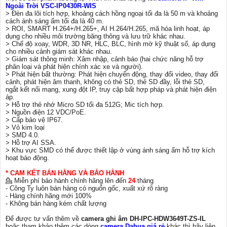
Ngoài Trời VSC-IP0430R-WIS
> Đèn đa lõi tích hợp, khoảng cách hồng ngoại tối đa là 50 m và khoảng
cách ánh sáng ấm tối đa là 40 m.
> ROI, SMART H.264+/H.265+, AI H.264/H.265, mã hóa linh hoạt, áp
dụng cho nhiều môi trường băng thông và lưu trữ khác nhau.
> Chế độ xoay, WDR, 3D NR, HLC, BLC, hình mờ kỹ thuật số, áp dụng
cho nhiều cảnh giám sát khác nhau.
> Giám sát thông minh: Xâm nhập, cảnh báo (hai chức năng hỗ trợ
phân loại và phát hiện chính xác xe và người).
> Phát hiện bất thường: Phát hiện chuyển động, thay đổi video, thay đổi
cảnh, phát hiện âm thanh, không có thẻ SD, thẻ SD đầy, lỗi thẻ SD,
ngắt kết nối mạng, xung đột IP, truy cập bất hợp pháp và phát hiện điện
áp.
> Hỗ trợ thẻ nhớ Micro SD tối đa 512G; Mic tích hợp.
> Nguồn điện 12 VDC/PoE.
> Cấp bảo vệ IP67.
> Vỏ kim loại
> SMD 4.0.
> Hỗ trợ AI SSA.
> Khu vực SMD có thể được thiết lập ở vùng ánh sáng ấm hỗ trợ kích
hoạt báo động.
* CAM KẾT BÁN HÀNG VÀ BẢO HÀNH
💁 Miễn phí bảo hành chính hãng lên đến
24
tháng
- Công Ty luôn bán hàng có nguốn gốc, xuất xứ rõ ràng
- Hàng chính hãng mới 100%
- Không bán hàng kém chất lượng
Để được tư vấn thêm về
camera ghi âm
DH-IPC-HDW3649T-ZS-IL
hoặc tham khảo thêm các dòng
camera Dahua giá rẻ
khác thì hãy liên