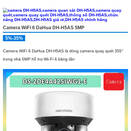
từ xa qua ứng dụng DMSS
Camera WiFi 6 DaHua DH-H5AS 5MP
5%-35%
Camera WiFi 6 DaHua DH-H5AS là dòng camera quay quét 355°
trong nhà 5MP hỗ trợ Wi-Fi 6 băng tần