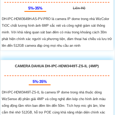
5%-35%
Liên Hệ
DH-IPC-HDW3649H-AS-PV-PRO là camera IP dome trong nhà WizColor
TiOC chất lượng hình ảnh 6MP sắc nét và công nghệ giám sát thông
minh. Với khả năng quan sát ban đêm có màu trong khoảng cách 30m
phát hiện chính xác người và phương tiện, đàm thoại hai chiều và lưu trữ
lên đến 512GB camera đáp ứng mọi nhu cầu an ninh
CAMERA DAHUA DH-IPC-HDW3449T-ZS-IL (4MP)
5%-35%
DH-IPC-HDW3449T-ZS-IL là camera IP dome trong nhà thuộc dòng
WizSense độ phân giải 4MP và công nghệ đèn kép cho hình ảnh màu
sống động tầm nhìn ban đêm lên đến 50m. Tích hợp mic ghi âm, khe
cắm thẻ nhớ 512GB, hỗ trợ POE cùng khả năng nhận diện chính xác