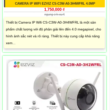
CAMERA IP WIFI EZVIZ CS-C3W-A0-3H4WFRL 4.0MP
1,750,000 ₫
ngung s₫n xu₫t
Thiết bị Camera IP Wifi CS-C3W-A0-3H4WFRL là một sản
phẩm chất lượng với độ phân giải lên đến 4.0 megapixel, cho
hình ảnh sắc nét và rõ ràng. Thiết bị này cung cấp khả năng
xem...