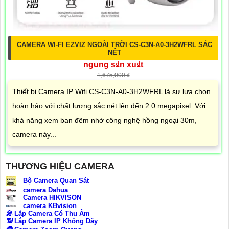
CAMERA WI-FI EZVIZ NGOÀI TRỜI CS-C3N-A0-3H2WFRL SẮC
NÉT
ngung s₫n xu₫t
1,675,000 ₫
Thiết bị Camera IP Wifi CS-C3N-A0-3H2WFRL là sự lựa chọn
hoàn hảo với chất lượng sắc nét lên đến 2.0 megapixel. Với
khả năng xem ban đêm nhờ công nghệ hồng ngoại 30m,
camera này...
THƯƠNG HIỆU CAMERA
Bộ Camera Quan Sát
camera Dahua
Camera HIKVISON
camera KBvision
️🎤️
Lắp Camera Có Thu Âm
📶
Lắp Camera IP Không Dây