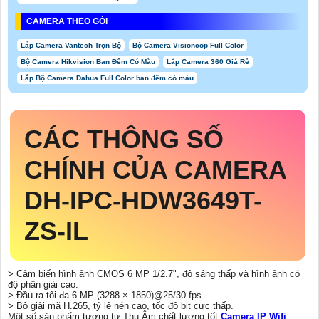
CAMERA THEO GÓI
Lắp Camera Vantech Trọn Bộ
Bộ Camera Visioncop Full Color
Bộ Camera Hikvision Ban Đêm Có Màu
Lắp Camera 360 Giá Rẻ
Lắp Bộ Camera Dahua Full Color ban đêm có màu
CÁC THÔNG SỐ
CHÍNH CỦA CAMERA
DH-IPC-HDW3649T-
ZS-IL
> Cảm biến hình ảnh CMOS 6 MP 1/2.7", độ sáng thấp và hình ảnh có
độ phân giải cao.
> Đầu ra tối đa 6 MP (3288 × 1850)@25/30 fps.
> Bộ giải mã H.265, tỷ lệ nén cao, tốc độ bit cực thấp.
Một số sản phẩm tương tự Thu Âm chất lượng tốt:
Camera IP Wifi