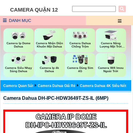
CAMERA QUẬN 12
DANH MỤC
Camera Nhận Diện
Camera Năng
Camera Ip Dome
Camera Dahua
Khuôn Mặt Dahua
Lượng Mặt Trời
Dahua
Chống Trộm
Dahua
Camera Wifi Imou
Camera Siêu Nhạy
Camera Ip 4k
Camera Dùng Sim
Ngoài Trời
Sáng Dahua
Dahua
4G
Camera Quan Sát
Camera Dahua Giá Rẻ
Camera Dahua 4K Siêu Nét
Camera Dahua DH-IPC-HDW3649T-ZS-IL (6MP)