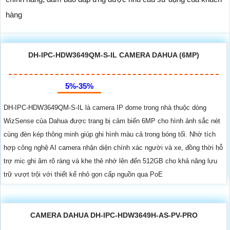
hàng
DH-IPC-HDW3649QM-S-IL CAMERA DAHUA (6MP)
5%-35%
DH-IPC-HDW3649QM-S-IL là camera IP dome trong nhà thuộc dòng
WizSense của Dahua được trang bị cảm biến 6MP cho hình ảnh sắc nét
cùng đèn kép thông minh giúp ghi hình màu cả trong bóng tối. Nhờ tích
hợp công nghệ AI camera nhận diện chính xác người và xe, đồng thời hỗ
trợ mic ghi âm rõ ràng và khe thẻ nhớ lên đến 512GB cho khả năng lưu
trữ vượt trội với thiết kế nhỏ gọn cấp nguồn qua PoE
CAMERA DAHUA DH-IPC-HDW3649H-AS-PV-PRO