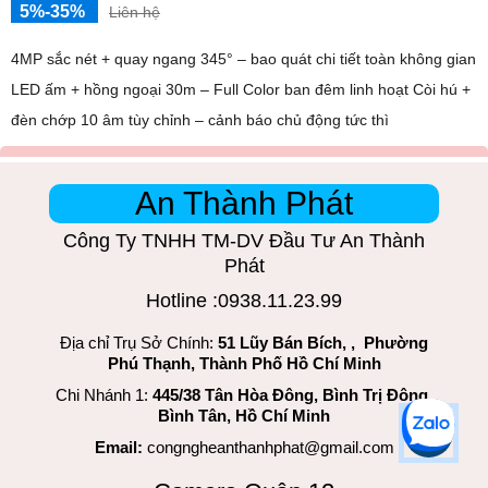
5%-35%
Liên hệ
4MP sắc nét + quay ngang 345° – bao quát chi tiết toàn không gian
LED ấm + hồng ngoại 30m – Full Color ban đêm linh hoạt Còi hú +
đèn chớp 10 âm tùy chỉnh – cảnh báo chủ động tức thì
An Thành Phát
Công Ty TNHH TM-DV Đầu Tư An Thành
Phát
Hotline :0938.11.23.99
Địa chỉ Trụ Sở Chính:
51 Lũy Bán Bích, , Phường
Phú Thạnh, Thành Phố Hồ Chí Minh
Chi Nhánh 1:
445/38 Tân Hòa Đông, Bình Trị Đông,
Bình Tân, Hồ Chí Minh
Email:
congngheanthanhphat@gmail.com