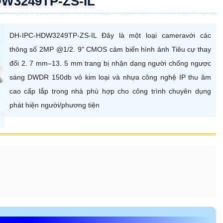
 NỖI BẬT CỦADH-IPC-
IL DAHUA
ến với
hình ảnh sắc nét 2.0 MP và chip CMOS
mang đến màu sắc sáng
ng cao cả ngày lẫn đêm với công nghệ hồng ngoại 10m. Với tính năng đặc
ng ngược sáng DWDR 150db
DH-IPC-HDW3249TP-ZS-IL giúp giám sát hiệu
ựa của camera không chỉ nhỏ gọn mà còn bảo vệ thông minh chống xâm
tiên tiến camera cho hình ảnh sắc nét và khả năng lưu trữ dữ liệu linh
amera cũng được tích hợp chức năng thu âm rõ ràng và hỗ trợ giao thức
 LỰA CHỌN SỬ DỤNG
ẠI VÀ THƯƠNG HIỆU
00,000
2.0 megapixel Độ nét phù hợp
Đ
90,000