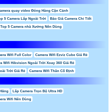
8.0 MP Đáp ứng nhu cầu hình chất lượng cao
Đ
608,000
FULL HD 1080P 2.0 megapixel Phù hợp giám sát từ xa
Đ
50,000
Ultra 4k 8.0 MP Giám sát từng chi tiết nhỏ
Đ
,000
2.0 MP FULL HD 1080P Giám sát trên điện thoại nhanh
Đ
50,000
4.0 MP Độ phân giải Ultra 2k Sử dụng cho công trình giá rẻ
Đ
hình ảnh sắc nét
 TM-DV ĐẦU TƯ AN
ra DH-IPC-HDW3249TP-ZS-IL chính hãng
với dịch vụ tốt nhất tại
era quan sát chúng tôi cam kết cung cấp camera chất lượng và hỗ