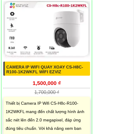
CAMERA IP WIFI QUAY XOAY CS-H8C-
R100-1K2WKFL WIFI EZVIZ
1,500,000 ₫
1,700,000 ₫
Thiết bị Camera IP Wifi CS-H8c-R100-
1K2WKFL mang đến chất lượng hình ảnh
sắc nét lên đến 2.0 megapixel, đáp ứng
đúng tiêu chuẩn. Với khả năng xem ban