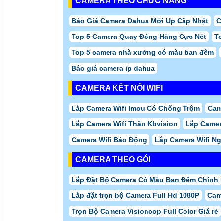
Camera Dahua DH-IPC-HDBW2841E-S
VN
DH-SD5A245XA-HNR Camera IP Speed Dome
36,
2MP
VN
Camera Quan Sát 4K Sắc Nét DH-IPC-
3,6
HFW2841S-S
VN
DH-HAC-HDW1200TLMP-IL-A-VN Camera Giá
890
Rẻ Ghi Âm
VN
DH-SD29404DB-GNY-W Camera Quan Sát IP
7,8
4MP
VN
CÔNG TY TNHH
THÀNH PHÁT
An Thành Phát là địa chỉ đáng tin cậy để mua
Came
TP.HCM. Với kinh nghiệm lâu năm trong ngành cam