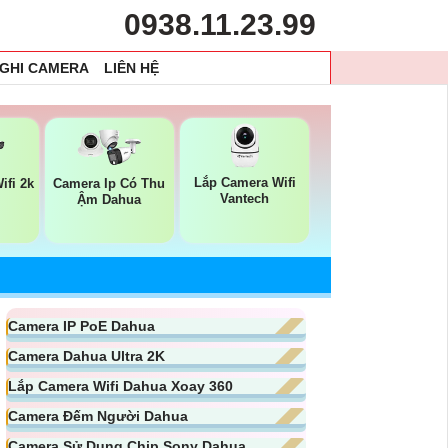
0938.11.23.99
 GHI CAMERA
LIÊN HỆ
Lắp Camera Wifi
ifi 2k
Camera Ip Có Thu
Vantech
Ậm Dahua
Camera IP PoE Dahua
Camera Dahua Ultra 2K
Lắp Camera Wifi Dahua Xoay 360
Camera Đếm Người Dahua
Camera Sử Dụng Chip Sony Dahua