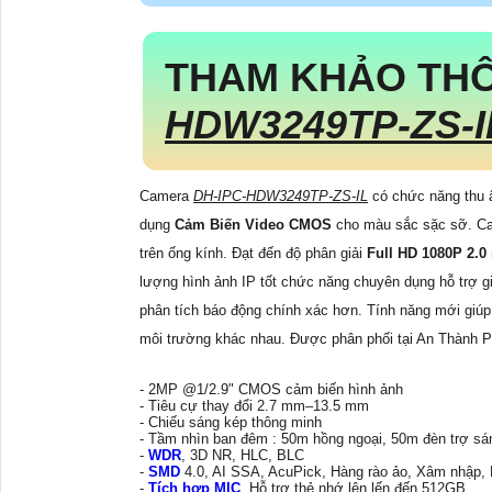
trợ khách hàng tận tình chuyên nghiệp. Hãy đến với
Trụ Sở:
51 Lũy Bán Bích, Khu Phố 11, Phường P
Hotline: 0938.11.23.99
Chi Nhánh 1:
445/38 Tân Hòa Đông, Phường Bình
Kỹ Thuật:
0906.855.330
Điện Thoại:
(028) 6688.4949
Bộ Sản Phẩm Camera Chọn Lọc Tốt Nhất: Camera D
Lắp Trọn Bộ Camera Quan Sát Phòng Khám
Lắp Camera Chống Trộm Gia Đình
Lắp Camera Nhà Xưởng Có Màu Ban Đêm Và
Bộ 4 Camera Wifi Văn Phòng Chuyên Nghiệp
Lắp Camera Chống Trộm Nhà Xưởng Chuyên
Thông Tin: