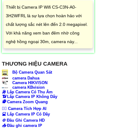
Thiết bị Camera IP Wifi CS-C3N-A0-
3H2WFRL là sự lựa chọn hoàn hảo với
chất lượng sắc nét lên đến 2.0 megapixel.
Với khả năng xem ban đêm nhờ công
nghệ hồng ngoại 30m, camera này...
THƯƠNG HIỆU CAMERA
Bộ Camera Quan Sát
camera Dahua
Camera HIKVISON
camera KBvision
️🎤️
Lắp Camera Có Thu Âm
📶
Lắp Camera IP Không Dây
🕵️
Camera Zoom Quang
🧛‍♀️
Camera Tích Hợp AI
💻
Lắp Camera IP Có Dây
⚙️
Đầu Ghi Camera HD
📥
Đầu ghi camera IP