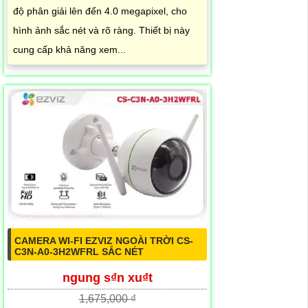
độ phân giải lên đến 4.0 megapixel, cho
hình ảnh sắc nét và rõ ràng. Thiết bị này
cung cấp khả năng xem...
CAMERA WI-FI EZVIZ NGOÀI TRỜI CS-
C3N-A0-3H2WFRL SẮC NÉT
ngung s₫n xu₫t
1,675,000 ₫