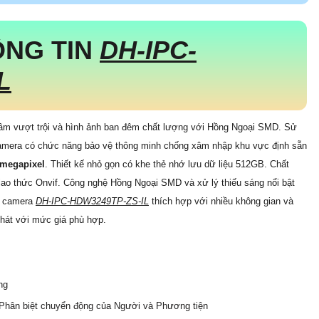
 chúng tôi để trải nghiệm sự tin cậy và sự phục vụ tận tâm!
hú Thạnh, TP.HCM
 Trị Đông, TP.HCM
ahua DH-IPC-HDW3249TP-ZS-IL
 Thu Âm
 Dụng