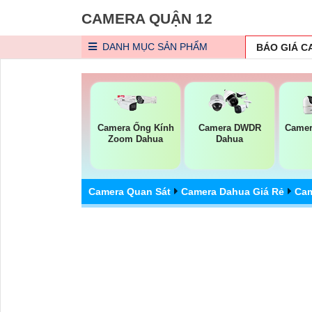
CAMERA QUẬN 12
DANH MỤC
SẢN PHẨM
BÁO GIÁ 
Camera Ống Kính
Camera DWDR
Camer
Zoom Dahua
Dahua
Camera Quan Sát
Camera Dahua Giá Rẻ
Cam
Camera Dahua DH-IPC-H