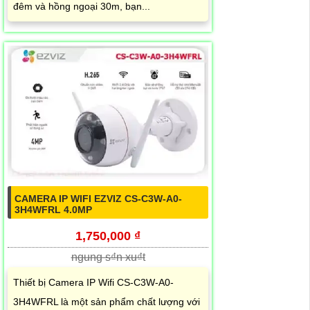
đêm và hồng ngoại 30m, bạn...
CAMERA IP WIFI EZVIZ CS-C3W-A0-
3H4WFRL 4.0MP
1,750,000 ₫
ngung s₫n xu₫t
Thiết bị Camera IP Wifi CS-C3W-A0-
3H4WFRL là một sản phẩm chất lượng với