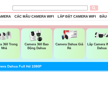
CAMERA
CÁC MẪU CAMERA WIFI
LẮP ĐẶT CAMERA WIFI
ĐẦU
a 360 Trong
Camera 360 Bao
Camera Dahua Giá
Lắp Camera W
Nhà
Động Dahua
Rẻ
Dahua
era Dahua Full Hd 1080P
DW3249TP-ZS-IL
DH-IPC-HDW3249TP-ZS-IL Đây là một loại cameravới các
thông số 2MP @1/2. 9" CMOS cảm biến hình ảnh Tiêu cự thay
đổi 2. 7 mm–13. 5 mm trang bị nhận dạng người chống ngược