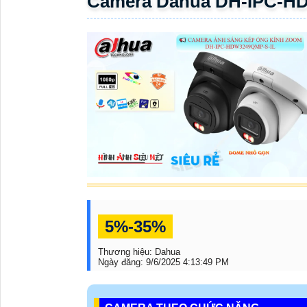
CÁC CHỨC NĂNG
HDW3249TP-ZS-
Đánh giá camera link_03 là một camera an ninh tiên ti
đẹp và sinh động. Camera cung cấp hình ảnh chất lượ
biệt nhận dạng chuyển động trước ống kính và chố
quả mọi lúc mọi nơi
. Thiết kế domes kim loại và nh
nhập khu vực định sẵn trên ống kính. Với công nghệ IP 
hoạt với khe thẻ nhớ mở rộng đến 512GB. Đồng thời c
Onvif.
GỢI Ý THÊM VÀI
CAMERA CÙNG LO
1,5
Camera Dahua DH-IPC-HDW1239T1-A-LED
VN
3,8