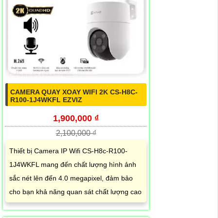
CAMERA QUAY XOAY WIFI 2K CS-H8C-
R100-1J4WKFL EZVIZ
1,900,000 ₫
2,100,000 ₫
Thiết bị Camera IP Wifi CS-H8c-R100-
1J4WKFL mang đến chất lượng hình ảnh
sắc nét lên đến 4.0 megapixel, đảm bảo
cho bạn khả năng quan sát chất lượng cao