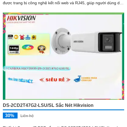
được trang bị công nghệ kết nối web và RJ45, giúp người dùng dễ
dàng kết nối và quản lý từ xa
DS-2CD2T47G2-LSU/SL Sắc Nét Hikvision
30%
Liên hệ