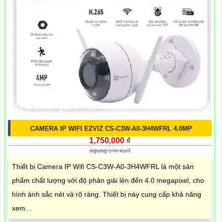
CAMERA IP WIFI EZVIZ CS-C3W-A0-3H4WFRL 4.0MP
1,750,000 ₫
ngung s₫n xu₫t
Thiết bị Camera IP Wifi CS-C3W-A0-3H4WFRL là một sản
phẩm chất lượng với độ phân giải lên đến 4.0 megapixel, cho
hình ảnh sắc nét và rõ ràng. Thiết bị này cung cấp khả năng
xem...