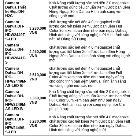
Camera
Khả Năng chất lượng sắc nét đến 2.0 megapixel
Dahua Thiết
Chất lượng đúng tiêu chuẩn Xem được ban đêm
kế Đẹp DH-
Hồng Ngoại 30m Dahua Hình ảnh sáng với
H2C
công nghệ mới
Camera
chất lượng sắc nét đến 4.0 megapixel chất
Dahua DH-
lượng cao tiết kiệm Xem được ban đêm Full
3,280,000
IPC-
Color 30m xem ban đêm như ban ngày Dahua
VNĐ
HDW2449T-
Hình ảnh sáng với công nghệ mới Hình Ảnh sắc
S-LED
nét Dễ Dàng Sử Dụng
Camera
chất lượng sắc nét đến 4.0 megapixel chất
Dahua DH-
4,450,000
lượng cao tiết kiệm Xem được ban đêm Hồng
IPC-
VNĐ
Ngoại 30m Dahua Hình ảnh sáng với công nghệ
HDW2841T-
mới
S
Camera
chất lượng sắc nét đến 4.0 megapixel chất
Dahua DH-
lượng cao tiết kiệm Xem được ban đêm Full
3,510,000
IPC-
Color 40m xem ban đêm như ban ngày dùng
VNĐ
HFW2449M-
cho công trình ban đêm Dahua Hình ảnh sáng
AS-LED-B
với công nghệ mới sắc nét
Camera
Khả Năng chất lượng sắc nét đến 2.0 megapixel
Dahua DH-
Chất lượng đúng tiêu chuẩn Xem được ban đêm
3,360,000
IPC-
Full Color 50m xem ban đêm như ban ngày
VNĐ
HFW2249M-
Dahua Hình ảnh sáng với công nghệ mới Chi
AS-LED-B
phí phù hợp
Camera
Khả Năng chất lượng sắc nét đến 4.0 megapixel
Dahua DH-
3,280,000
chất lượng cao tiết kiệm Xem được ban đêm Full
IPC-
VNĐ
Color 30m xem ban đêm như ban ngày Dahua
HFW2449S-
Hình ảnh sáng với công nghệ mới
S-LED