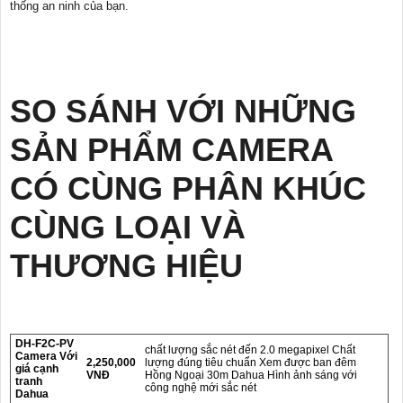
thống an ninh của bạn.
SO SÁNH VỚI NHỮNG
SẢN PHẨM CAMERA
CÓ CÙNG PHÂN KHÚC
CÙNG LOẠI VÀ
THƯƠNG HIỆU
DH-F2C-PV
chất lượng sắc nét đến 2.0 megapixel Chất
Camera Với
2,250,000
lượng đúng tiêu chuẩn Xem được ban đêm
giá cạnh
VNĐ
Hồng Ngoại 30m Dahua Hình ảnh sáng với
tranh
công nghệ mới sắc nét
Dahua