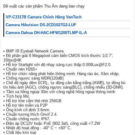
Đề xuất các sản phẩm Thu Âm đang bán chạy
VP-C3317B Camera Chính Hãng VanTech
Camera Hikvision DS-2CD1027G2-LUF
Camera Dahua DH-HAC-HFW1200TLMP-IL-A
• 8MP IR Eyeball Network Camera
• Độ phân giải 8 Megapixel cảm biến CMOS kích thước 1/2.7”,
15fps@4K
• Hỗ trợ Starlight với độ nhạy sáng cực thấp 0.009Lux@F2.0.
• Chuẩn nén H265+
• Hỗ trợ chức năng phát hiện thông minh: Hàng rào ảo, Xâm nhập.
• Chống ngược sáng WDR(120dB)
• Chế độ ngày đêm (ICR),, tự động cân bằng trắng (AWB), tự động bù
tín hiệu ảnh (AGC), chống ngược sáng(BLC), chống nhiễu (3D-DNR).
• Tầm xa hồng ngoại 30m với công nghệ hồng ngoại thông minh
• Tích hợp Mic
• Hỗ trợ khe cắm thẻ nhớ 256GB
• Hỗ trợ tên miền và P2P
• Ống kính cố định 3.6mm.
• Chuẩn tương thích Onvif 2.4.
• Chuẩn chống nước IP67.
• Điện áp DC12V hoặc PoE (802.3af), công suất <7.2W
• Nhiệt độ hoạt động : -40° C ~ +60° C.
• Chất liệu kim loại