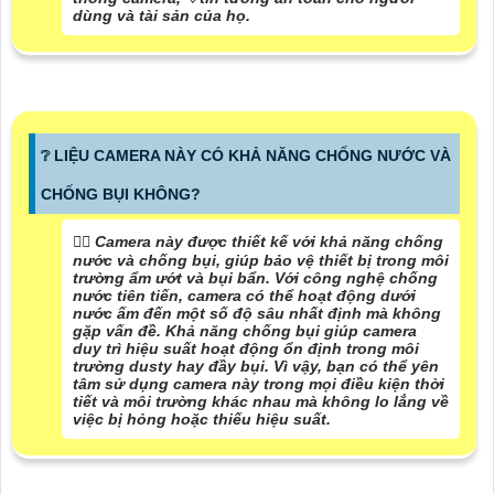
dùng và tài sản của họ.
❔ LIỆU CAMERA NÀY CÓ KHẢ NĂNG CHỐNG NƯỚC VÀ
CHỐNG BỤI KHÔNG?
🙆‍♀️ Camera này được thiết kế với khả năng chống
nước và chống bụi, giúp bảo vệ thiết bị trong môi
trường ẩm ướt và bụi bẩn. Với công nghệ chống
nước tiên tiến, camera có thể hoạt động dưới
nước ấm đến một số độ sâu nhất định mà không
gặp vấn đề. Khả năng chống bụi giúp camera
duy trì hiệu suất hoạt động ổn định trong môi
trường dusty hay đầy bụi. Vì vậy, bạn có thể yên
tâm sử dụng camera này trong mọi điều kiện thời
tiết và môi trường khác nhau mà không lo lắng về
việc bị hỏng hoặc thiếu hiệu suất.