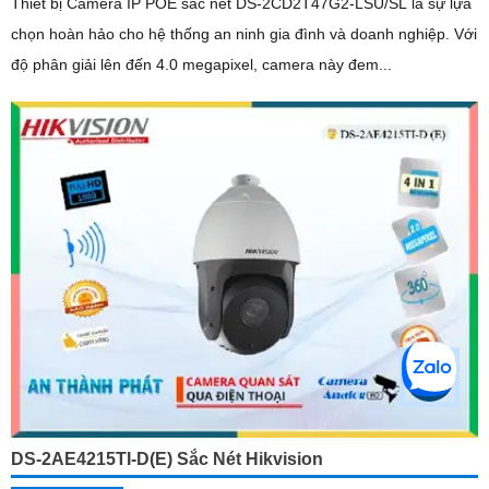
Thiết bị Camera IP POE sắc nét DS-2CD2T47G2-LSU/SL là sự lựa
chọn hoàn hảo cho hệ thống an ninh gia đình và doanh nghiệp. Với
độ phân giải lên đến 4.0 megapixel, camera này đem...
DS-2AE4215TI-D(E) Sắc Nét Hikvision