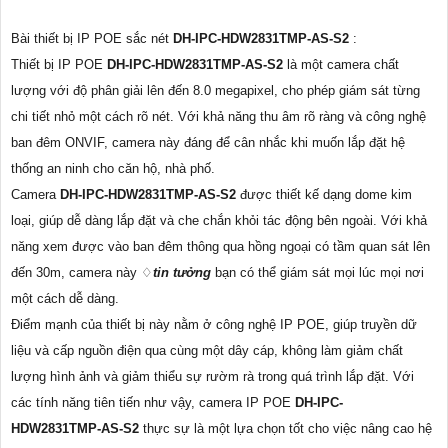
Bài thiết bị IP POE sắc nét
DH-IPC-HDW2831TMP-AS-S2
:
Thiết bị IP POE
DH-IPC-HDW2831TMP-AS-S2
là một camera chất
lượng với độ phân giải lên đến 8.0 megapixel, cho phép giám sát từng
chi tiết nhỏ một cách rõ nét. Với khả năng thu âm rõ ràng và công nghệ
ban đêm ONVIF, camera này đáng để cân nhắc khi muốn lắp đặt hệ
thống an ninh cho căn hộ, nhà phố.
Camera
DH-IPC-HDW2831TMP-AS-S2
được thiết kế dạng dome kim
loại, giúp dễ dàng lắp đặt và che chắn khỏi tác động bên ngoài. Với khả
năng xem được vào ban đêm thông qua hồng ngoại có tầm quan sát lên
đến 30m, camera này ♢
tin tưởng
bạn có thể giám sát mọi lúc mọi nơi
một cách dễ dàng.
Điểm mạnh của thiết bị này nằm ở công nghệ IP POE, giúp truyền dữ
liệu và cấp nguồn điện qua cùng một dây cáp, không làm giảm chất
lượng hình ảnh và giảm thiểu sự rườm rà trong quá trình lắp đặt. Với
các tính năng tiên tiến như vậy, camera IP POE
DH-IPC-
HDW2831TMP-AS-S2
thực sự là một lựa chọn tốt cho việc nâng cao hệ