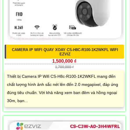
CAMERA IP WIFI QUAY XOAY CS-H8C-R100-1K2WKFL WIFI
EZVIZ
1,500,000 ₫
1,700,000 ₫
Thiết bị Camera IP Wifi CS-H8c-R100-1K2WKFL mang đến
chất lượng hình ảnh sắc nét lên đến 2.0 megapixel, đáp ứng
đúng tiêu chuẩn. Với khả năng xem ban đêm và hồng ngoại
30m, bạn...