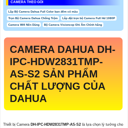
CAMERA THEO GÓI
Lắp Bộ Camera Dahua Full Color ban đêm có màu
Trọn Bộ Camera Dahua Chống Trộm
Lắp đặt trọn bộ Camera Full Hd 1080P
Camera Wifi Nên Dùng
Bộ Camera Visioncop Ghi Âm Chính hãng
CAMERA DAHUA
DH-
IPC-HDW2831TMP-
AS-S2
SẢN PHẨM
CHẤT LƯỢNG CỦA
DAHUA
Thiết bị Camera
DH-IPC-HDW2831TMP-AS-S2
là lựa chọn lý tưởng cho