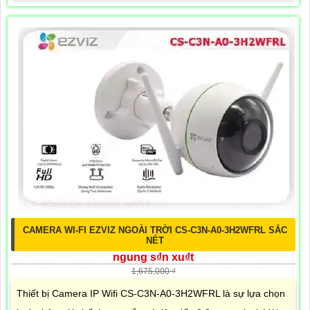
CAMERA WI-FI EZVIZ NGOÀI TRỜI CS-C3N-A0-3H2WFRL SẮC
NÉT
ngung s₫n xu₫t
1,675,000 ₫
Thiết bị Camera IP Wifi CS-C3N-A0-3H2WFRL là sự lựa chọn