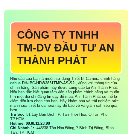
CÔNG TY TNHH
TM-DV ĐẦU TƯ AN
THÀNH PHÁT
Nhu cầu của bạn là muốn sử dụng Thiết Bị Camera chính hãng
dahua
DH-IPC-HDW2831TMP-AS-S2
, đúng với thông tin của
chính hãng. Sản phẩm này được cung cấp tại An Thành Phát.
Nếu bạn đặc biệt quan tâm đến sản phẩm chính hãng và muốn
tìm một địa chỉ đáng tin cậy để mua, An Thành Phát có thể là
điểm đến lựa chọn cho bạn. Hãy khám phá và trải nghiệm sức
mạnh của thiết bị camera này để bảo vệ và giám sát hiệu quả
hơn.
Trụ Sở:
51 Lũy Bán Bích, P. Tân Thới Hòa, Q.Tân Phú,
TP.HCM
Hotline: 0938.11.23.99
Chi Nhánh 1:
445/38 Tân Hòa Đông,P Bình Trị Đông, Bình
Tân, TP HCM