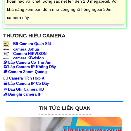
hoàn hảo với chất lượng sắc nét lên đến 2.0 megapixel. Với
khả năng xem ban đêm nhờ công nghệ hồng ngoại 30m,
camera này...
THƯƠNG HIỆU CAMERA
Bộ Camera Quan Sát
camera Dahua
Camera HIKVISON
camera KBvision
️🎤️
Lắp Camera Có Thu Âm
📶
Lắp Camera IP Không Dây
🕵️
Camera Zoom Quang
🧛‍♀️
Camera Tích Hợp AI
💻
Lắp Camera IP Có Dây
⚙️
Đầu Ghi Camera HD
📥
Đầu ghi camera IP
TIN TỨC LIÊN QUAN