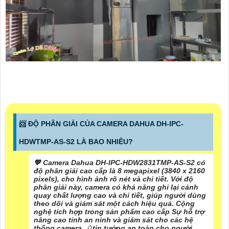
📨 ĐỘ PHÂN GIẢI CỦA CAMERA DAHUA DH-IPC-
HDWTMP-AS-S2 LÀ BAO NHIÊU?
💖 Camera Dahua DH-IPC-HDW2831TMP-AS-S2 có
độ phân giải cao cấp là 8 megapixel (3840 x 2160
pixels), cho hình ảnh rõ nét và chi tiết. Với độ
phân giải này, camera có khả năng ghi lại cảnh
quay chất lượng cao và chi tiết, giúp người dùng
theo dõi và giám sát một cách hiệu quả. Cộng
nghệ tích hợp trong sản phẩm cao cấp Sự hỗ trợ
nâng cao tính an ninh và giám sát cho các hệ
thống camera, ♢
tin tưởng
an toàn cho người