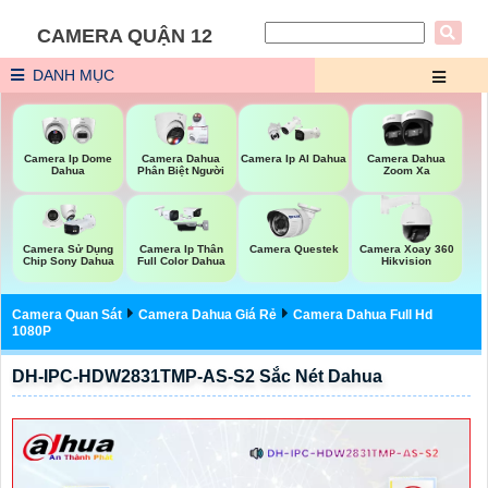
CAMERA QUẬN 12
DANH MỤC
Camera Ip Dome
Camera Dahua
Camera Ip AI Dahua
Camera Dahua
Dahua
Phân Biệt Người
Zoom Xa
Camera Sử Dụng
Camera Ip Thân
Camera Questek
Camera Xoay 360
Chip Sony Dahua
Full Color Dahua
Hikvision
Camera Quan Sát
Camera Dahua Giá Rẻ
Camera Dahua Full Hd
1080P
DH-IPC-HDW2831TMP-AS-S2 Sắc Nét Dahua