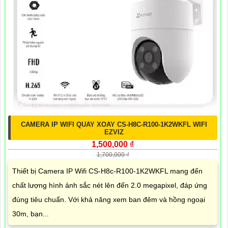
CAMERA IP WIFI QUAY XOAY CS-H8C-R100-1K2WKFL WIFI
EZVIZ
1,500,000 ₫
1,700,000 ₫
Thiết bị Camera IP Wifi CS-H8c-R100-1K2WKFL mang đến
chất lượng hình ảnh sắc nét lên đến 2.0 megapixel, đáp ứng
đúng tiêu chuẩn. Với khả năng xem ban đêm và hồng ngoại
30m, bạn...