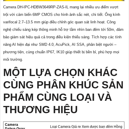
Camera DH-IPC-HDBW3649RP-ZAS-IL mang lại nhiều ưu điểm vượt
trội với cảm biến 6MP CMOS cho hình ảnh sắc nét, chi tiết. Ống kính
varifocal 2.7–13.5 mm giúp điều chỉnh góc quan sát linh hoạt. Công
nghệ chiếu sáng kép thông minh hỗ trợ tầm nhìn ban đêm tới 50m, đảm
bảo giám sát hiệu quả cả trong điều kiện thiếu sáng. Tích hợp các tính
năng AI hiện đại như SMD 4.0, AcuPick, AI SSA, phân biệt người –
phương tiện, cùng chuẩn IP67, IK10 giúp thiết bị bền bỉ, phù hợp mọi
môi trường.
MỘT LỰA CHỌN KHÁC
CÙNG PHÂN KHÚC SẢN
PHẨM CÙNG LOẠI VÀ
THƯƠNG HIỆU
Camera
Loại Camera Giá re Xem được ban đêm Hồng
Dahua Quay