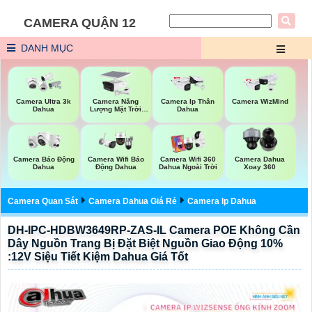
CAMERA QUẬN 12
DANH MỤC
Camera Năng
Camera Ultra 3k
Camera Ip Thân
Camera WizMind
Lượng Mặt Trời
Dahua
Dahua
Dahua
Camera Báo Động
Camera Wifi Báo
Camera Wifi 360
Camera Dahua
Dahua
Động Dahua
Dahua Ngoài Trời
Xoay 360
Camera Quan Sát
Camera Dahua Giá Rẻ
Camera Ip Dahua
DH-IPC-HDBW3649RP-ZAS-IL Camera POE Không Cần
Dây Nguồn Trang Bị Đặt Biệt Nguồn Giao Động 10%
:12V Siệu Tiết Kiệm Dahua Giá Tốt