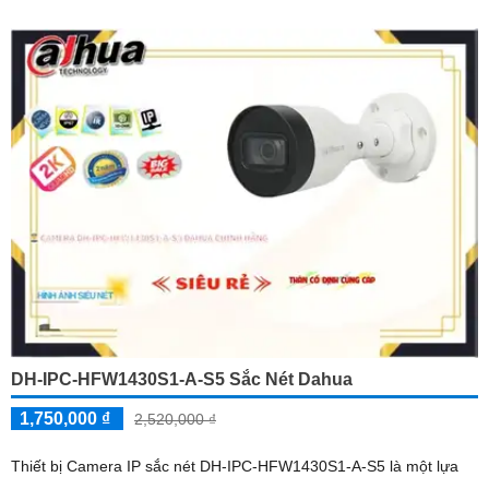
DH-IPC-HFW1430S1-A-S5 Sắc Nét Dahua
1,750,000 ₫
2,520,000 ₫
Thiết bị Camera IP sắc nét DH-IPC-HFW1430S1-A-S5 là một lựa