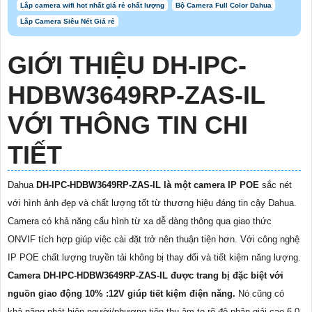
Lắp camera wifi hot nhất giá rẻ chất lượng
Bộ Camera Full Color Dahua
Lắp Camera Siêu Nét Giá rẻ
GIỚI THIỆU DH-IPC-
HDBW3649RP-ZAS-IL
VỚI THÔNG TIN CHI
TIẾT
Dahua
DH-IPC-HDBW3649RP-ZAS-IL là một camera IP POE
sắc nét
với hình ảnh đẹp và chất lượng tốt từ thương hiệu đáng tin cậy Dahua.
Camera có khả năng cấu hình từ xa dễ dàng thông qua giao thức
ONVIF tích hợp giúp việc cài đặt trở nên thuận tiện hơn. Với công nghệ
IP POE chất lượng truyền tải không bị thay đổi và tiết kiệm năng lượng.
Camera DH-IPC-HDBW3649RP-ZAS-IL được trang bị đặc biệt với
nguồn giao động 10% :12V giúp tiết kiệm điện năng.
Nó cũng có
khả năng phát hiện người/phương tiện thu âm to rõ độ phân giải cao 6.0