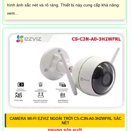
hình ảnh sắc nét và rõ ràng. Thiết bị này cung cấp khả năng
xem...
CAMERA WI-FI EZVIZ NGOÀI TRỜI CS-C3N-A0-3H2WFRL SẮC
NÉT
ngung s₫n xu₫t