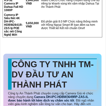
AS-S2
2,840,000
video CMOS Chức năng chuyên dụng chế độ
Camera IP
VNĐ
riêng tư khanh vùng khi xâm nhập Dahua Tại
Dahua Full HD
An Thành Phát
1080P
Camera IP
Siêu Nét 4K
DH-IPC-
Độ phân giải 8.0 MP Chức năng thông minh
5,650,000
HDBW2841R-
với Hồng Ngoại Smart IR ban đêm xa hơn
VNĐ
ZAS Ip POE
được Thiết kế Kết nối chuẩn Onvif
sắc nét Công
Nghệ Mới
CÔNG TY TNHH TM-
DV ĐẦU TƯ AN
THÀNH PHÁT
Công ty An Thành Phát chuyên cung cấp Camera Giá rẻ chức
năng chuyên dụng
Camera DH-IPC-HDBW3649RP-ZAS-IL
được bảo hành tốt kèm dịch vụ chăm sóc tốt
. Đội ngũ nhân
viên giàu kinh nghiệm sẵn lòng tư vấn cho bạn. Hãy đến với