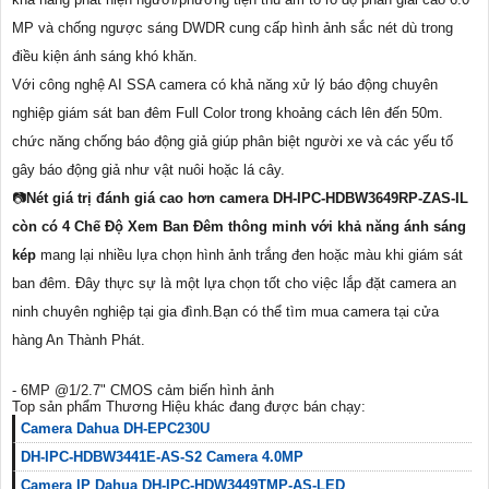
MP và chống ngược sáng DWDR cung cấp hình ảnh sắc nét dù trong
điều kiện ánh sáng khó khăn.
Với công nghệ AI SSA camera có khả năng xử lý báo động chuyên
nghiệp giám sát ban đêm Full Color trong khoảng cách lên đến 50m.
chức năng chống báo động giả giúp phân biệt người xe và các yếu tố
gây báo động giả như vật nuôi hoặc lá cây.
📷
Nét giá trị đánh giá cao hơn
camera DH-IPC-HDBW3649RP-ZAS-IL
còn có 4 Chế Độ Xem Ban Đêm thông minh với khả năng ánh sáng
kép
mang lại nhiều lựa chọn hình ảnh trắng đen hoặc màu khi giám sát
ban đêm. Đây thực sự là một lựa chọn tốt cho việc lắp đặt camera an
ninh chuyên nghiệp tại gia đình.Bạn có thể tìm mua camera tại cửa
hàng An Thành Phát.
- 6MP @1/2.7" CMOS cảm biến hình ảnh
Top sản phẩm Thương Hiệu khác đang được bán chạy:
Camera Dahua DH-EPC230U
DH-IPC-HDBW3441E-AS-S2 Camera 4.0MP
Camera IP Dahua DH-IPC-HDW3449TMP-AS-LED