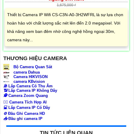
1,675,000 ₫
Thiết bị Camera IP Wifi CS-C3N-A0-3H2WFRL là sự lựa chọn
hoàn hảo với chất lượng sắc nét lên đến 2.0 megapixel. Với
khả năng xem ban đêm nhờ công nghệ hồng ngoại 30m,
camera này...
THƯƠNG HIỆU CAMERA
Bộ Camera Quan Sát
camera Dahua
Camera HIKVISON
camera KBvision
️🎤️
Lắp Camera Có Thu Âm
📶
Lắp Camera IP Không Dây
🕵️
Camera Zoom Quang
🧛‍♀️
Camera Tích Hợp AI
💻
Lắp Camera IP Có Dây
⚙️
Đầu Ghi Camera HD
📥
Đầu ghi camera IP
TIN TỨC LIÊN QUAN