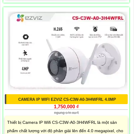
CAMERA IP WIFI EZVIZ CS-C3W-A0-3H4WFRL 4.0MP
1,750,000 ₫
ngung s₫n xu₫t
Thiết bị Camera IP Wifi CS-C3W-A0-3H4WFRL là một sản
phẩm chất lượng với độ phân giải lên đến 4.0 megapixel, cho