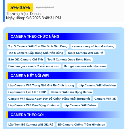
5%-35%
7,200,000 ₫
Thương hiệu:
Dahua
Ngày đăng:
9/6/2025 3:48:31 PM
CAMERA THEO CHỨC NĂNG
Top 5 Camera Wifi Cho Gia Đình Nên Dùng
camera quay rõ tem đơn hàng
Top 5 Camera Lắp Trong Nhà Nên Dùng
Top 5 Camera Wifi Giá Rẻ
Báo Giá Camera Chi Tiết
Top 5 Camera Quay Đóng Hàng
Bản báo giá camera 2 mắt imou mới
Báo giá camera wifi hikvision
CAMERA KẾT NỐI WIFI
Lắp Camera Wifi Trong Nhà Giá Rẻ Chất Lượng
Lắp Camera Wifi Hikvision
Lắp Camera Full HD 1080P
Camera Wifi Báo Động Dahua
Camera Wifi Ezviz Xoay 360 Độ Chính Hãng chất lượng tốt
Camera Wifi 3K
Lắp Camera Wifi Báo Động Kbvision
Lắp Camera Wifi Dahua
CAMERA THEO GÓI
Lắp Trọn Bộ Camera Wifi Giá Rẻ
Bộ Camera Chống Trộm Hikvision