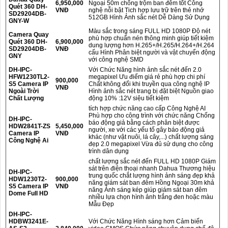
6,950,000
Ngoại 50m chống trộm ban đêm tốt Công
Quét 360 DH-
VNĐ
nghệ nỗi bật Tich hợp lưu trữ trên thẻ nhớ
SD29204DB-
512GB Hình Ảnh sắc nét Dễ Dàng Sử Dụng
GNY-W
Màu sắc trong sáng FULL HD 1080P Độ nét
Camera Quay
phù hợp chuẩn nén thông minh giúp tiết kiệm
Quét 360 DH-
6,900,000
dung lượng hơn H.265+/H.265/H.264+/H.264
SD29204DB-
VNĐ
cấu Hình Phân biệt người và vật chuyển động
GNY
với công nghệ SMD
DH-IPC-
Với Chức Năng hình ảnh sắc nét đến 2.0
HFW1230TL2-
megapixel Ưu điểm giá rẻ phù hợp chi phí
900,000
S5 Camera IP
Chất không đổi khi truyền qua công nghệ IP
VNĐ
Ngoài Trời
Hình ảnh sắc nét trang bị đặt biệt Nguồn giao
Chất Lượng
động 10% :12V siệu tiết kiệm
tích hợp chức năng cao cấp Công Nghệ AI
Phù hợp cho công trình với chức năng Chống
DH-IPC-
báo động giả bằng cách phân biệt được
HDW2841T-ZS
5,450,000
người, xe với các yếu tố gây báo động giả
Camera IP
VNĐ
khác (như vật nuôi, lá cây,...) chất lượng sáng
Công Nghệ Ai
đẹp 2.0 megapixel Vừa đủ sử dụng cho công
trình dân dụng
chất lượng sắc nét đến FULL HD 1080P Giám
sát trên điện thoại nhanh Dahua Thương hiệu
DH-IPC-
trung quốc chắt lượng hình ảnh sáng đẹp khả
HDW1230T2-
900,000
năng giám sát ban đêm Hồng Ngoại 30m khả
S5 Camera IP
VNĐ
năng Ánh sáng kép giúp giám sát ban đêm
Dome Full HD
nhiều lựa chọn hình ảnh trắng đen hoặc màu
Mẫu Đẹp
DH-IPC-
HDBW3241E-
Với Chức Năng Hình sáng hơn Cảm biến