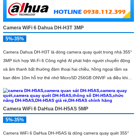
Camera WiFi 6 Dahua DH-H3T 3MP
5%-35%
Camera Dahua DH-H3T là dòng camera quay quét trong nhà 355°
3MP tích hợp Wi-Fi 6 Công nghệ AI phát hiện người chuyển động
và âm thanh bất thường đàm thoại hai chiều, hồng ngoại tầm xa
ban đêm 10m hỗ trợ thẻ nhớ MicroSD 256GB ONVIF và điều khiển
từ xa qua ứng dụng DMSS
Camera WiFi 6 DaHua DH-H5AS 5MP
5%-35%
Camera WiFi 6 DaHua DH-H5AS là dòng camera quay quét 355°