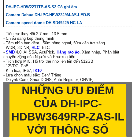
DH-IPC-HDW2231TP-AS-S2 Có ghi âm
Camera Dahua DH-IPC-HFW2249M-AS-LED-B
Camera speed dome DH SD49225 HC LA
- Tiêu cự thay đổi 2.7 mm–13.5 mm
- Chiếu sáng kép thông minh
- Tầm nhìn ban đêm : 50m hồng ngoại, 50m đèn trợ sáng
- WDR, 3D NR,
HLC
, BLC
-
SMD
4.0, AI SSA, AcuPick,
Hàng rào ảo
, Xâm nhập, Phân biệt
chuyển động của Người và Phương tiện
- Tích hợp MIC, Hỗ trợ thẻ nhớ lên lến đến 512GB
- 12VDC, PoE
- Kim loại, IP67,
IK10
- Lựa chọn màu sắc: Đen/ Trắng
- Dolynk Care, SmartDDNS, Auto Register, ONVIF,...
NHỮNG ƯU ĐIỂM
CỦA DH-IPC-
HDBW3649RP-ZAS-IL
VỚI THÔNG SỐ