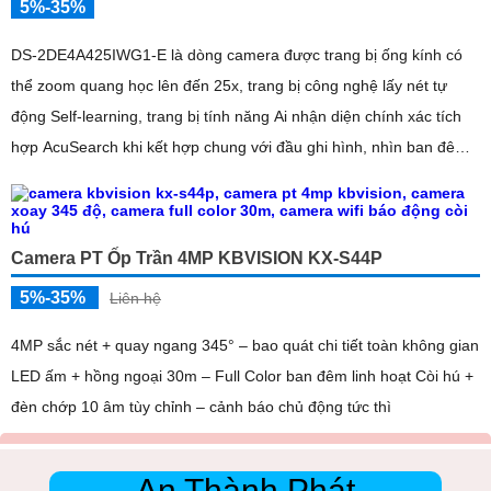
5%-35%
DS-2DE4A425IWG1-E là dòng camera được trang bị ống kính có
thể zoom quang học lên đến 25x, trang bị công nghệ lấy nét tự
động Self-learning, trang bị tính năng Ai nhận diện chính xác tích
hợp AcuSearch khi kết hợp chung với đầu ghi hình, nhìn ban đêm
bằng hồng ngoại 50m
Camera PT Ốp Trần 4MP KBVISION KX-S44P
5%-35%
Liên hệ
4MP sắc nét + quay ngang 345° – bao quát chi tiết toàn không gian
LED ấm + hồng ngoại 30m – Full Color ban đêm linh hoạt Còi hú +
đèn chớp 10 âm tùy chỉnh – cảnh báo chủ động tức thì
An Thành Phát