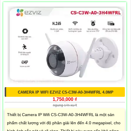
CAMERA IP WIFI EZVIZ CS-C3W-A0-3H4WFRL 4.0MP
1,750,000 ₫
ngung s₫n xu₫t
Thiết bị Camera IP Wifi CS-C3W-A0-3H4WFRL là một sản
phẩm chất lượng với độ phân giải lên đến 4.0 megapixel, cho