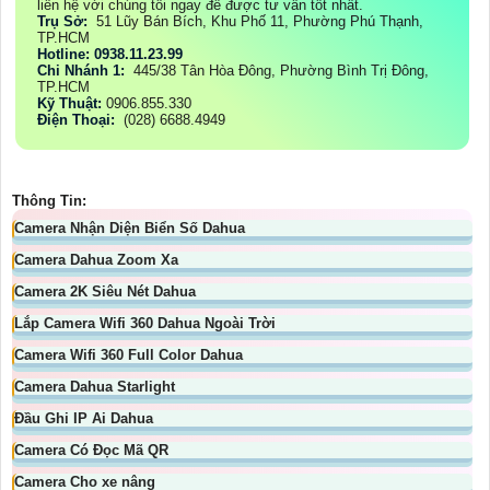
liên hệ với chúng tôi ngay để được tư vấn tốt nhất.
Trụ Sở:
51 Lũy Bán Bích, Khu Phố 11, Phường Phú Thạnh,
TP.HCM
Hotline: 0938.11.23.99
Chi Nhánh 1:
445/38 Tân Hòa Đông, Phường Bình Trị Đông,
TP.HCM
Kỹ Thuật:
0906.855.330
Điện Thoại:
(028) 6688.4949
Thông Tin:
Camera Nhận Diện Biển Số Dahua
Camera Dahua Zoom Xa
Camera 2K Siêu Nét Dahua
Lắp Camera Wifi 360 Dahua Ngoài Trời
Camera Wifi 360 Full Color Dahua
Camera Dahua Starlight
Đầu Ghi IP Ai Dahua
Camera Có Đọc Mã QR
Camera Cho xe nâng