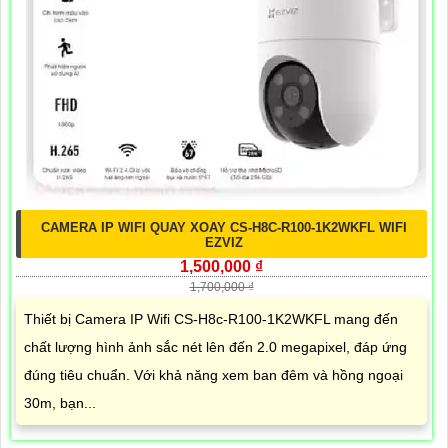
CAMERA IP WIFI QUAY XOAY CS-H8C-R100-1K2WKFL WIFI
EZVIZ
1,500,000 ₫
1,700,000 ₫
Thiết bị Camera IP Wifi CS-H8c-R100-1K2WKFL mang đến
chất lượng hình ảnh sắc nét lên đến 2.0 megapixel, đáp ứng
đúng tiêu chuẩn. Với khả năng xem ban đêm và hồng ngoại
30m, bạn...