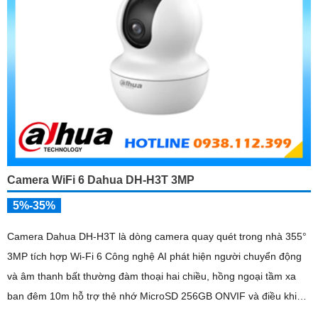
Camera WiFi 6 Dahua DH-H3T 3MP
5%-35%
Camera Dahua DH-H3T là dòng camera quay quét trong nhà 355°
3MP tích hợp Wi-Fi 6 Công nghệ AI phát hiện người chuyển động
và âm thanh bất thường đàm thoại hai chiều, hồng ngoại tầm xa
ban đêm 10m hỗ trợ thẻ nhớ MicroSD 256GB ONVIF và điều khiển
từ xa qua ứng dụng DMSS