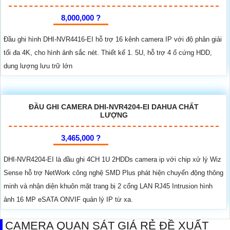
8,000,000 ?
Đầu ghi hình DHI-NVR4416-EI hỗ trợ 16 kênh camera IP với độ phân giải
tối đa 4K, cho hình ảnh sắc nét. Thiết kế 1. 5U, hỗ trợ 4 ổ cứng HDD,
dung lượng lưu trữ lớn
ĐẦU GHI CAMERA DHI-NVR4204-EI DAHUA CHẤT
LƯỢNG
3,465,000 ?
DHI-NVR4204-EI là đầu ghi 4CH 1U 2HDDs camera ip với chip xử lý Wiz
Sense hỗ trợ NetWork công nghệ SMD Plus phát hiện chuyển động thông
minh và nhận diện khuôn mặt trang bị 2 cổng LAN RJ45 Intrusion hình
ảnh 16 MP eSATA ONVIF quản lý IP từ xa.
CAMERA QUAN SÁT GIÁ RẺ ĐỀ XUẤT