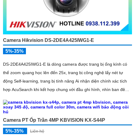
Camera Hikvision DS-2DE4A425IWG1-E
5%-35%
DS-2DE4A425IWG1-E là dòng camera được trang bị ống kính có
thể zoom quang học lên đến 25x, trang bị công nghệ lấy nét tự
động Self-learning, trang bị tính năng Ai nhận diện chính xác tích
hợp AcuSearch khi kết hợp chung với đầu ghi hình, nhìn ban đêm
bằng hồng ngoại 50m
Camera PT Ốp Trần 4MP KBVISION KX-S44P
5%-35%
Liên hệ