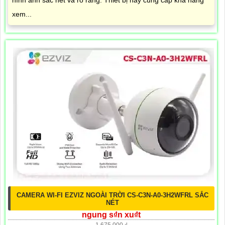
hình ảnh sắc nét và rõ ràng. Thiết bị này cung cấp khả năng
xem...
CAMERA WI-FI EZVIZ NGOÀI TRỜI CS-C3N-A0-3H2WFRL SẮC
NÉT
ngung s₫n xu₫t