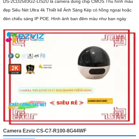
DS-2CD2583G2-LIS2U là camera dùng chip CMOS Thu hình màu
đẹp Siêu Nét Ultra 4k Thiết kế Ánh Sáng Kép có hồng ngoại hoặc
đèn chiếu sáng IP POE. Hình ảnh ban đêm màu như ban ngày
Camera Ezviz CS-C7-R100-8G44WF