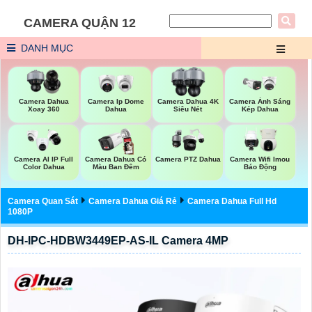
CAMERA QUẬN 12
DANH MỤC
Camera Dahua
Camera Ip Dome
Camera Dahua 4K
Camera Ánh Sáng
Xoay 360
Dahua
Siêu Nét
Kép Dahua
Camera AI IP Full
Camera Dahua Có
Camera PTZ Dahua
Camera Wifi Imou
Color Dahua
Màu Ban Đêm
Báo Động
Camera Quan Sát
Camera Dahua Giá Rẻ
Camera Dahua Full Hd
1080P
DH-IPC-HDBW3449EP-AS-IL Camera 4MP