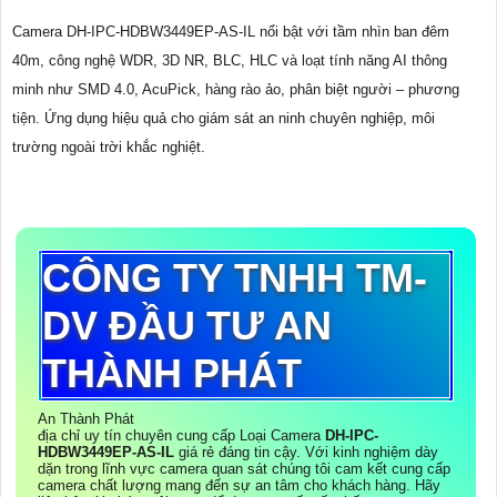
Camera DH-IPC-HDBW3449EP-AS-IL nổi bật với tầm nhìn ban đêm
40m, công nghệ WDR, 3D NR, BLC, HLC và loạt tính năng AI thông
minh như SMD 4.0, AcuPick, hàng rào ảo, phân biệt người – phương
tiện. Ứng dụng hiệu quả cho giám sát an ninh chuyên nghiệp, môi
trường ngoài trời khắc nghiệt.
CÔNG TY TNHH TM-
DV ĐẦU TƯ AN
THÀNH PHÁT
An Thành Phát
địa chỉ uy tín chuyên cung cấp Loại Camera
DH-IPC-
HDBW3449EP-AS-IL
giá rẻ đáng tin cậy. Với kinh nghiệm dày
dặn trong lĩnh vực camera quan sát chúng tôi cam kết cung cấp
camera chất lượng mang đến sự an tâm cho khách hàng. Hãy