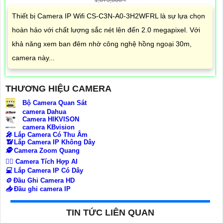
1,675,000 ₫
Thiết bị Camera IP Wifi CS-C3N-A0-3H2WFRL là sự lựa chọn
hoàn hảo với chất lượng sắc nét lên đến 2.0 megapixel. Với
khả năng xem ban đêm nhờ công nghệ hồng ngoại 30m,
camera này...
THƯƠNG HIỆU CAMERA
Bộ Camera Quan Sát
camera Dahua
Camera HIKVISON
camera KBvision
️🎤️
Lắp Camera Có Thu Âm
📶
Lắp Camera IP Không Dây
🕵️
Camera Zoom Quang
🧛‍♀️
Camera Tích Hợp AI
💻
Lắp Camera IP Có Dây
⚙️
Đầu Ghi Camera HD
📥
Đầu ghi camera IP
TIN TỨC LIÊN QUAN