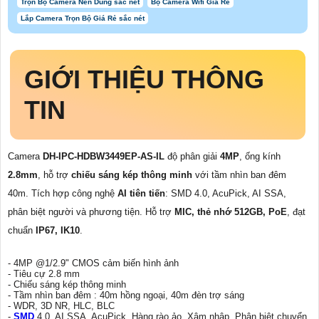
Trọn Bộ Camera Nên Dùng sắc nét
Bộ Camera Wifi Giá Rẻ
Lắp Camera Trọn Bộ Giá Rẻ sắc nét
GIỚI THIỆU THÔNG
TIN
Camera
DH-IPC-HDBW3449EP-AS-IL
độ phân giải
4MP
, ống kính
2.8mm
, hỗ trợ
chiếu sáng kép thông minh
với tầm nhìn ban đêm
40m. Tích hợp công nghệ
AI tiên tiến
: SMD 4.0, AcuPick, AI SSA,
phân biệt người và phương tiện. Hỗ trợ
MIC, thẻ nhớ 512GB, PoE
, đạt
chuẩn
IP67, IK10
.
- 4MP @1/2.9" CMOS cảm biến hình ảnh
- Tiêu cự 2.8 mm
- Chiếu sáng kép thông minh
- Tầm nhìn ban đêm : 40m hồng ngoại, 40m đèn trợ sáng
- WDR, 3D NR, HLC, BLC
-
SMD
4.0, AI SSA, AcuPick, Hàng rào ảo, Xâm nhập, Phân biệt chuyển