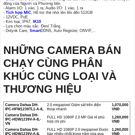
động của Người và Phương tiện
- Alarm I/O: 1 vào, 1 ra; Audio I/O: 1 vào, 1 ra
-
Tích hợp MIC
, Hỗ trợ thẻ nhớ lên lến đến 512GB
- 12VDC, PoE
- Kim loại, IP67,
IK10
- Lựa chọn màu sắc: Đen/ Trắng
- Dolynk Care,
Smart
DDNS, Auto Register, ONVIF,...
NHỮNG CAMERA BÁN
CHẠY CÙNG PHÂN
KHÚC CÙNG LOẠI VÀ
THƯƠNG HIỆU
Camera Dahua DH-
2.0 megapixel Giám sát trên điện
1,070,000
IPC-HFW1239TL1-A-IL
thoại nhanh
VNĐ
Camera Dahua DH-
FULL HD 1080P 2.0 MP Giá rẻ phù
1,260,000
IPC-HDW1239V-A-IL-
hợp chi phí
VNĐ
VN
Camera Dahua DH-
FULL HD 1080P 2.0 megapixel Được
1,260,000
IPC-HDW1239V-A-IL
bán nhiều nhất trong năm vừa qua
VNĐ