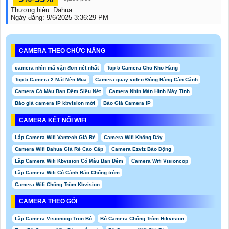
Thương hiệu:
Dahua
Ngày đăng:
9/6/2025 3:36:29 PM
CAMERA THEO CHỨC NĂNG
camera nhìn mã vận đơn nét nhất
Top 5 Camera Cho Kho Hàng
Top 5 Camera 2 Mắt Nên Mua
Camera quay video Đóng Hàng Cận Cảnh
Camera Có Màu Ban Đêm Siêu Nét
Camera Nhìn Màn Hình Máy Tính
Báo giá camera IP kbvision mới
Báo Giá Camera IP
CAMERA KẾT NỐI WIFI
Lắp Camera Wifi Vantech Giá Rẻ
Camera Wifi Không Dây
Camera Wifi Dahua Giá Rẻ Cao Cấp
Camera Ezviz Báo Động
Lắp Camera Wifi Kbvision Có Màu Ban Đêm
Camera Wifi Visioncop
Lắp Camera Wifi Có Cảnh Báo Chống trộm
Camera Wifi Chống Trộm Kbvision
CAMERA THEO GÓI
Lắp Camera Visioncop Trọn Bộ
Bô Camera Chống Trộm Hikvision