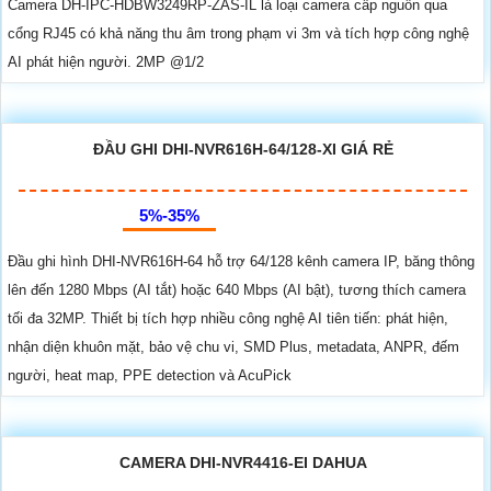
Camera DH-IPC-HDBW3249RP-ZAS-IL là loại camera cấp nguồn qua
cổng RJ45 có khả năng thu âm trong phạm vi 3m và tích hợp công nghệ
AI phát hiện người. 2MP @1/2
ĐẦU GHI DHI-NVR616H-64/128-XI GIÁ RẺ
5%-35%
Đầu ghi hình DHI-NVR616H-64 hỗ trợ 64/128 kênh camera IP, băng thông
lên đến 1280 Mbps (AI tắt) hoặc 640 Mbps (AI bật), tương thích camera
tối đa 32MP. Thiết bị tích hợp nhiều công nghệ AI tiên tiến: phát hiện,
nhận diện khuôn mặt, bảo vệ chu vi, SMD Plus, metadata, ANPR, đếm
người, heat map, PPE detection và AcuPick
CAMERA DHI-NVR4416-EI DAHUA