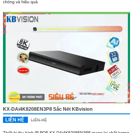
chóng và hiệu quả
KX-DAi4K8208EN3P8 Sắc Nét KBvision
LIÊN HỆ
LIÊN HỆ
Thiết bị thu hình IP POE KX-DAi4K8208EN3P8 mang lại chất lượng