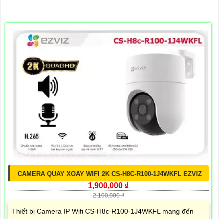
CAMERA QUAY XOAY WIFI 2K CS-H8C-R100-1J4WKFL EZVIZ
1,900,000 ₫
2,100,000 ₫
Thiết bị Camera IP Wifi CS-H8c-R100-1J4WKFL mang đến