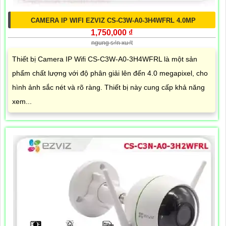
CAMERA IP WIFI EZVIZ CS-C3W-A0-3H4WFRL 4.0MP
1,750,000 ₫
ngung s₫n xu₫t
Thiết bị Camera IP Wifi CS-C3W-A0-3H4WFRL là một sản
phẩm chất lượng với độ phân giải lên đến 4.0 megapixel, cho
hình ảnh sắc nét và rõ ràng. Thiết bị này cung cấp khả năng
xem...