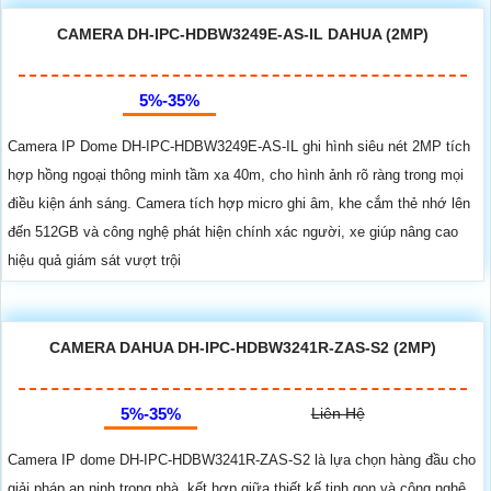
CAMERA DH-IPC-HDBW3249E-AS-IL DAHUA (2MP)
5%-35%
Camera IP Dome DH-IPC-HDBW3249E-AS-IL ghi hình siêu nét 2MP tích
hợp hồng ngoại thông minh tầm xa 40m, cho hình ảnh rõ ràng trong mọi
điều kiện ánh sáng. Camera tích hợp micro ghi âm, khe cắm thẻ nhớ lên
đến 512GB và công nghệ phát hiện chính xác người, xe giúp nâng cao
hiệu quả giám sát vượt trội
CAMERA DAHUA DH-IPC-HDBW3241R-ZAS-S2 (2MP)
5%-35%
Liên Hệ
Camera IP dome DH-IPC-HDBW3241R-ZAS-S2 là lựa chọn hàng đầu cho
giải pháp an ninh trong nhà, kết hợp giữa thiết kế tinh gọn và công nghệ