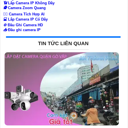
📶
Lắp Camera IP Không Dây
🕵️
Camera Zoom Quang
🧛‍♀️
Camera Tích Hợp AI
💻
Lắp Camera IP Có Dây
⚙️
Đầu Ghi Camera HD
📥
Đầu ghi camera IP
TIN TỨC LIÊN QUAN