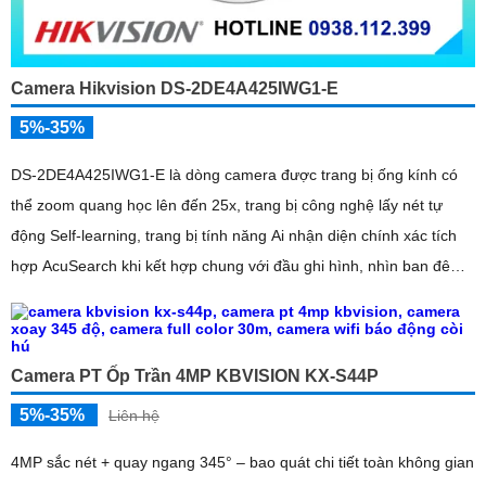
Camera Hikvision DS-2DE4A425IWG1-E
5%-35%
DS-2DE4A425IWG1-E là dòng camera được trang bị ống kính có
thể zoom quang học lên đến 25x, trang bị công nghệ lấy nét tự
động Self-learning, trang bị tính năng Ai nhận diện chính xác tích
hợp AcuSearch khi kết hợp chung với đầu ghi hình, nhìn ban đêm
bằng hồng ngoại 50m
Camera PT Ốp Trần 4MP KBVISION KX-S44P
5%-35%
Liên hệ
4MP sắc nét + quay ngang 345° – bao quát chi tiết toàn không gian