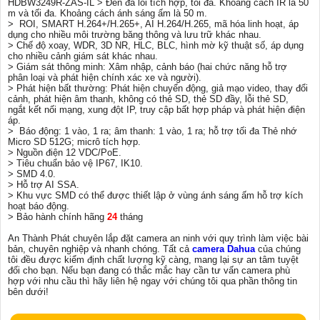
HDBW3249R-ZAS-IL > Đèn đa lõi tích hợp, tối đa. Khoảng cách IR là 50
m và tối đa. Khoảng cách ánh sáng ấm là 50 m.
> ROI, SMART H.264+/H.265+, AI H.264/H.265, mã hóa linh hoạt, áp
dụng cho nhiều môi trường băng thông và lưu trữ khác nhau.
> Chế độ xoay, WDR, 3D NR, HLC, BLC, hình mờ kỹ thuật số, áp dụng
cho nhiều cảnh giám sát khác nhau.
> Giám sát thông minh: Xâm nhập, cảnh báo (hai chức năng hỗ trợ
phân loại và phát hiện chính xác xe và người).
> Phát hiện bất thường: Phát hiện chuyển động, giả mạo video, thay đổi
cảnh, phát hiện âm thanh, không có thẻ SD, thẻ SD đầy, lỗi thẻ SD,
ngắt kết nối mạng, xung đột IP, truy cập bất hợp pháp và phát hiện điện
áp.
> Báo động: 1 vào, 1 ra; âm thanh: 1 vào, 1 ra; hỗ trợ tối đa Thẻ nhớ
Micro SD 512G; micrô tích hợp.
> Nguồn điện 12 VDC/PoE.
> Tiêu chuẩn bảo vệ IP67, IK10.
> SMD 4.0.
> Hỗ trợ AI SSA.
> Khu vực SMD có thể được thiết lập ở vùng ánh sáng ấm hỗ trợ kích
hoạt báo động.
> Bảo hành chính hãng
24
tháng
An Thành Phát chuyên lắp đặt camera an ninh với quy trình làm việc bài
bản, chuyên nghiệp và nhanh chóng. Tất cả
camera Dahua
của chúng
tôi đều được kiểm định chất lượng kỹ càng, mang lại sự an tâm tuyệt
đối cho bạn. Nếu bạn đang có thắc mắc hay cần tư vấn camera phù
hợp với nhu cầu thì hãy liên hệ ngay với chúng tôi qua phần thông tin
bên dưới!