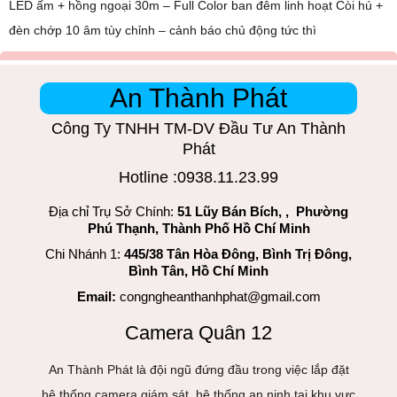
LED ấm + hồng ngoại 30m – Full Color ban đêm linh hoạt Còi hú +
đèn chớp 10 âm tùy chỉnh – cảnh báo chủ động tức thì
An Thành Phát
Công Ty TNHH TM-DV Đầu Tư An Thành
Phát
Hotline :0938.11.23.99
Địa chỉ Trụ Sở Chính:
51 Lũy Bán Bích, , Phường
Phú Thạnh, Thành Phố Hồ Chí Minh
Chi Nhánh 1:
445/38 Tân Hòa Đông, Bình Trị Đông,
Bình Tân, Hồ Chí Minh
Email:
congngheanthanhphat@gmail.com
Camera Quân 12
An Thành Phát là đội ngũ đứng đầu trong việc lắp đặt
hệ thống camera giám sát, hệ thống an ninh tại khu vực