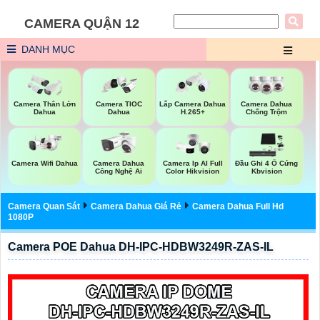
CAMERA QUẬN 12
DANH MỤC
Camera Thân Lớn
Camera TIOC
Lắp Camera Dahua
Camera Dahua
Dahua
Dahua
H.265+
Chống Trộm
Camera Wifi Dahua
Camera Dahua
Camera Ip AI Full
Đầu Ghi 4 Ổ Cứng
Công Nghệ Ai
Color Hikvision
Kbvision
Camera Quan Sát
Camera Dahua Giá Rẻ
Camera Dahua Full Hd
1080P
Camera POE Dahua DH-IPC-HDBW3249R-ZAS-IL