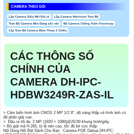
CAMERA THEO GÓI
Lắp Camera Siêu Nét Giá rẻ
Lắp Camera Hikvision Trọn Bộ
Trọn Bộ Camera Nên Dùng sắc nét
Bộ Camera Chống Trộm Visioncop
Lắp Trọn Bộ Camera Đàm Thoại 2 Chiều
CÁC THÔNG SỐ
CHÍNH CỦA
CAMERA DH-IPC-
HDBW3249R-ZAS-IL
> Cảm biến hình ảnh CMOS 2 MP 1/2.9", độ sáng thấp và hình ảnh có
độ phân giải cao.
> Đầu ra tối đa. 2 MP (1920 × 1080)@25/30 khung hình/giây.
> Bộ giải mã H.265, tỷ lệ nén cao, tốc độ bit cực thấp.
Nội Dung Nổi Bật Dành Cho Bạn : Camera POE Dahua DH-IPC-