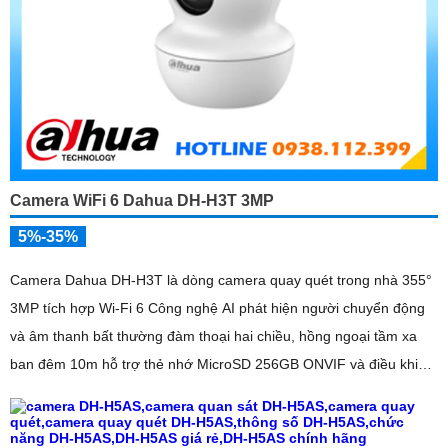
Camera WiFi 6 Dahua DH-H3T 3MP
5%-35%
Camera Dahua DH-H3T là dòng camera quay quét trong nhà 355°
3MP tích hợp Wi-Fi 6 Công nghệ AI phát hiện người chuyển động
và âm thanh bất thường đàm thoại hai chiều, hồng ngoại tầm xa
ban đêm 10m hỗ trợ thẻ nhớ MicroSD 256GB ONVIF và điều khiển
từ xa qua ứng dụng DMSS