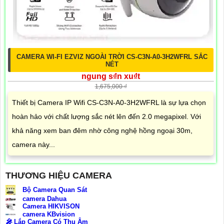
CAMERA WI-FI EZVIZ NGOÀI TRỜI CS-C3N-A0-3H2WFRL SẮC
NÉT
ngung s₫n xu₫t
1,675,000 ₫
Thiết bị Camera IP Wifi CS-C3N-A0-3H2WFRL là sự lựa chọn
hoàn hảo với chất lượng sắc nét lên đến 2.0 megapixel. Với
khả năng xem ban đêm nhờ công nghệ hồng ngoại 30m,
camera này...
THƯƠNG HIỆU CAMERA
Bộ Camera Quan Sát
camera Dahua
Camera HIKVISON
camera KBvision
️🎤️
Lắp Camera Có Thu Âm