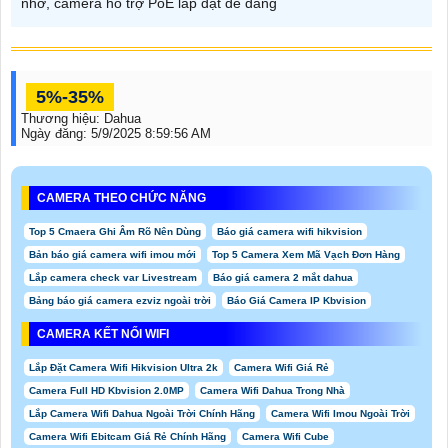
nhớ, camera hỗ trợ PoE lắp đặt dễ dàng
5%-35%
Thương hiệu:
Dahua
Ngày đăng:
5/9/2025 8:59:56 AM
CAMERA THEO CHỨC NĂNG
Top 5 Cmaera Ghi Âm Rõ Nên Dùng
Báo giá camera wifi hikvision
Bản báo giá camera wifi imou mới
Top 5 Camera Xem Mã Vạch Đơn Hàng
Lắp camera check var Livestream
Báo giá camera 2 mắt dahua
Bảng báo giá camera ezviz ngoài trời
Báo Giá Camera IP Kbvision
CAMERA KẾT NỐI WIFI
Lắp Đặt Camera Wifi Hikvision Ultra 2k
Camera Wifi Giá Rẻ
Camera Full HD Kbvision 2.0MP
Camera Wifi Dahua Trong Nhà
Lắp Camera Wifi Dahua Ngoài Trời Chính Hãng
Camera Wifi Imou Ngoài Trời
Camera Wifi Ebitcam Giá Rẻ Chính Hãng
Camera Wifi Cube