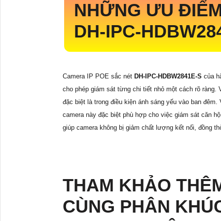
NHỮNG ƯU ĐIỂ
DH-IPC-HDBW28
Camera IP POE sắc nét
DH-IPC-HDBW2841E-S
của h
cho phép giám sát từng chi tiết nhỏ một cách rõ ràng.
đặc biệt là trong điều kiện ánh sáng yếu vào ban đêm
camera này đặc biệt phù hợp cho việc giám sát căn hộ
giúp camera không bị giảm chất lượng kết nối, đồng thờ
THAM KHẢO THÊ
CÙNG PHÂN KHÚC