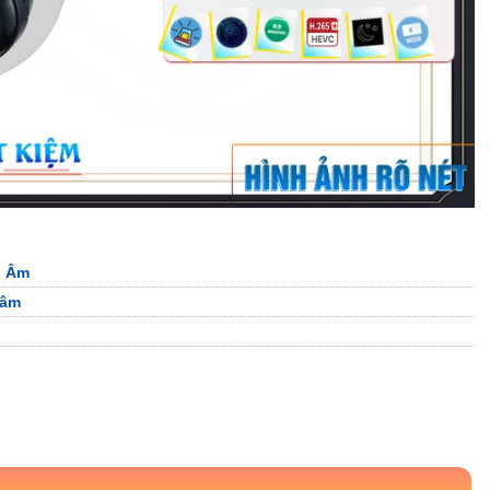
u Âm
 âm