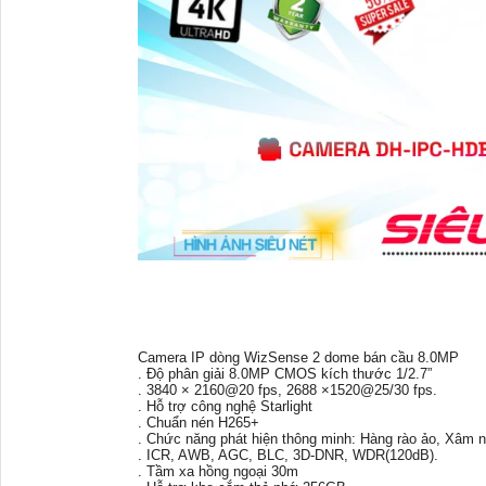
Camera IP dòng WizSense 2 dome bán cầu 8.0MP
. Độ phân giải 8.0MP CMOS kích thước 1/2.7”
. 3840 × 2160@20 fps, 2688 ×1520@25/30 fps.
. Hỗ trợ công nghệ Starlight
. Chuẩn nén H265+
. Chức năng phát hiện thông minh: Hàng rào ảo, Xâm n
. ICR, AWB, AGC, BLC, 3D-DNR, WDR(120dB).
. Tầm xa hồng ngoại 30m