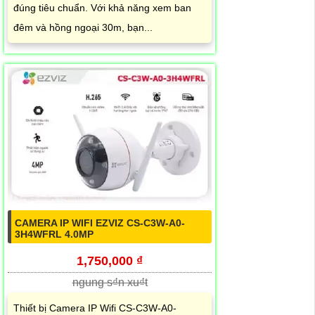
đúng tiêu chuẩn. Với khả năng xem ban
đêm và hồng ngoại 30m, bạn...
CAMERA IP WIFI EZVIZ CS-C3W-A0-
3H4WFRL 4.0MP
1,750,000 ₫
ngung s₫n xu₫t
Thiết bị Camera IP Wifi CS-C3W-A0-