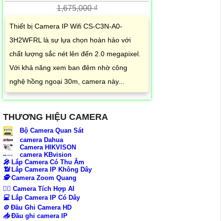
1,675,000 ₫
Thiết bị Camera IP Wifi CS-C3N-A0-
3H2WFRL là sự lựa chọn hoàn hảo với
chất lượng sắc nét lên đến 2.0 megapixel.
Với khả năng xem ban đêm nhờ công
nghệ hồng ngoại 30m, camera này...
THƯƠNG HIỆU CAMERA
Bộ Camera Quan Sát
camera Dahua
Camera HIKVISON
camera KBvision
️🎤️
Lắp Camera Có Thu Âm
📶
Lắp Camera IP Không Dây
🕵️
Camera Zoom Quang
🧛‍♀️
Camera Tích Hợp AI
💻
Lắp Camera IP Có Dây
⚙️
Đầu Ghi Camera HD
📥
Đầu ghi camera IP