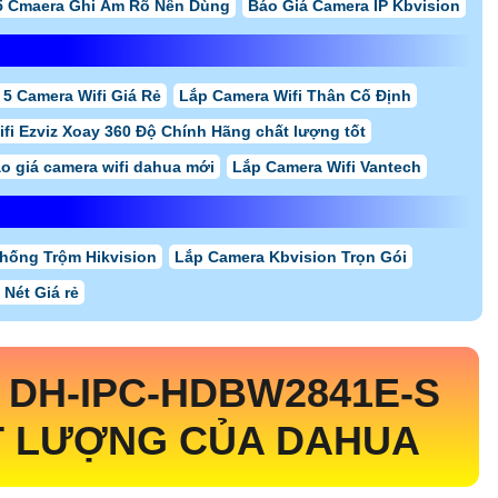
5 Cmaera Ghi Âm Rõ Nên Dùng
Báo Giá Camera IP Kbvision
 5 Camera Wifi Giá Rẻ
Lắp Camera Wifi Thân Cố Định
fi Ezviz Xoay 360 Độ Chính Hãng chất lượng tốt
o giá camera wifi dahua mới
Lắp Camera Wifi Vantech
hống Trộm Hikvision
Lắp Camera Kbvision Trọn Gói
Nét Giá rẻ
A
DH-IPC-HDBW2841E-S
T LƯỢNG CỦA DAHUA