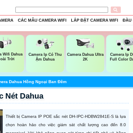
CAMERA
CÁC MẪU CAMERA WIFI
LẮP ĐẶT CAMERA WIFI
ĐẦU
 Wifi Dahua
Camera Ip Có Thu
Camera Dahua Ultra
Camera Ip 
oài Trời
Ậm Dahua
2K
Full Color 
era Dahua Hồng Ngoại Ban Đêm
c Nét Dahua
Thiết bị Camera IP POE sắc nét DH-IPC-HDBW2841E-S là lựa
chọn hoàn hảo cho việc giám sát chất lượng cao đến 8.0
megapixel. Với khả năng quan sát từng chi tiết nhỏ và hồng