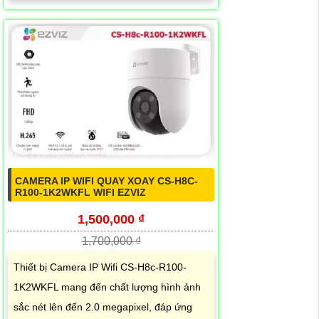
CAMERA IP WIFI QUAY XOAY CS-H8C-
R100-1K2WKFL WIFI EZVIZ
1,500,000 ₫
1,700,000 ₫
Thiết bị Camera IP Wifi CS-H8c-R100-
1K2WKFL mang đến chất lượng hình ảnh
sắc nét lên đến 2.0 megapixel, đáp ứng