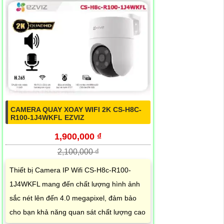
CAMERA QUAY XOAY WIFI 2K CS-H8C-
R100-1J4WKFL EZVIZ
1,900,000 ₫
2,100,000 ₫
Thiết bị Camera IP Wifi CS-H8c-R100-
1J4WKFL mang đến chất lượng hình ảnh
sắc nét lên đến 4.0 megapixel, đảm bảo
cho bạn khả năng quan sát chất lượng cao