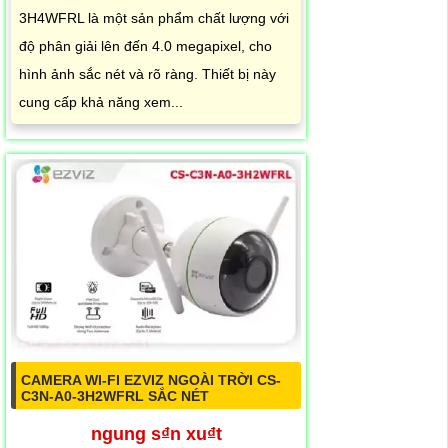
3H4WFRL là một sản phẩm chất lượng với
độ phân giải lên đến 4.0 megapixel, cho
hình ảnh sắc nét và rõ ràng. Thiết bị này
cung cấp khả năng xem...
CAMERA WI-FI EZVIZ NGOÀI TRỜI CS-
C3N-A0-3H2WFRL SẮC NÉT
ngung s₫n xu₫t