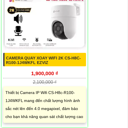
CAMERA QUAY XOAY WIFI 2K CS-H8C-
R100-1J4WKFL EZVIZ
1,900,000 ₫
2,100,000 ₫
Thiết bị Camera IP Wifi CS-H8c-R100-
1J4WKFL mang đến chất lượng hình ảnh
sắc nét lên đến 4.0 megapixel, đảm bảo
cho bạn khả năng quan sát chất lượng cao