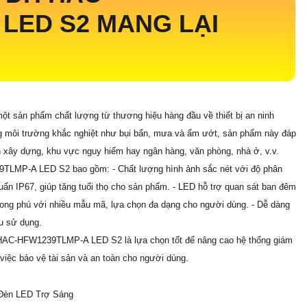
LED S2 MANG LẠI
ản phẩm chất lượng từ thương hiệu hàng đầu về thiết bị an ninh
ng môi trường khắc nghiệt như bụi bẩn, mưa và ẩm ướt, sản phẩm này đáp
nh xây dựng, khu vực nguy hiểm hay ngân hàng, văn phòng, nhà ở, v.v.
LMP-A LED S2 bao gồm: - Chất lượng hình ảnh sắc nét với độ phân
huẩn IP67, giúp tăng tuổi thọ cho sản phẩm. - LED hỗ trợ quan sát ban đêm
phong phú với nhiều mẫu mã, lựa chọn đa dạng cho người dùng. - Dễ dàng
u sử dụng.
-HAC-HFW1239TLMP-A LED S2 là lựa chọn tốt để nâng cao hệ thống giám
 việc bảo vệ tài sản và an toàn cho người dùng.