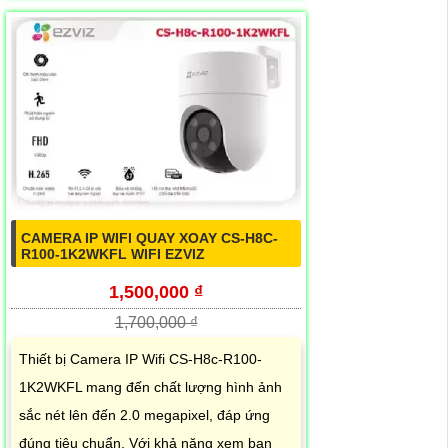
CAMERA IP WIFI QUAY XOAY CS-H8C-
R100-1K2WKFL WIFI EZVIZ
1,500,000 ₫
1,700,000 ₫
Thiết bị Camera IP Wifi CS-H8c-R100-
1K2WKFL mang đến chất lượng hình ảnh
sắc nét lên đến 2.0 megapixel, đáp ứng
đúng tiêu chuẩn. Với khả năng xem ban