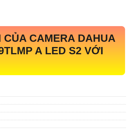
M CỦA CAMERA DAHUA
TLMP A LED S2 VỚI