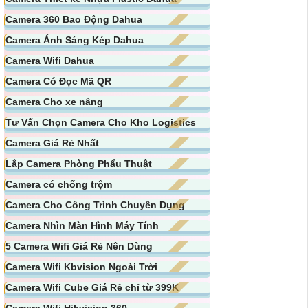
Camera 360 Bao Động Dahua
Camera Ánh Sáng Kép Dahua
Camera Wifi Dahua
Camera Có Đọc Mã QR
Camera Cho xe nâng
Tư Vấn Chọn Camera Cho Kho Logistics
Camera Giá Rẻ Nhất
Lắp Camera Phòng Phẩu Thuật
Camera có chống trộm
Camera Cho Công Trình Chuyên Dụng
Camera Nhìn Màn Hình Máy Tính
5 Camera Wifi Giá Rẻ Nên Dùng
Camera Wifi Kbvision Ngoài Trời
Camera Wifi Cube Giá Rẻ chỉ từ 399K
Camera Wifi Hikvision 360