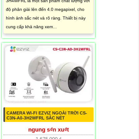
3H4WFRL là một sản phẩm chất lượng với
độ phân giải lên đến 4.0 megapixel, cho
hình ảnh sắc nét và rõ ràng. Thiết bị này
cung cấp khả năng xem...
CAMERA WI-FI EZVIZ NGOÀI TRỜI CS-
C3N-A0-3H2WFRL SẮC NÉT
ngung s₫n xu₫t