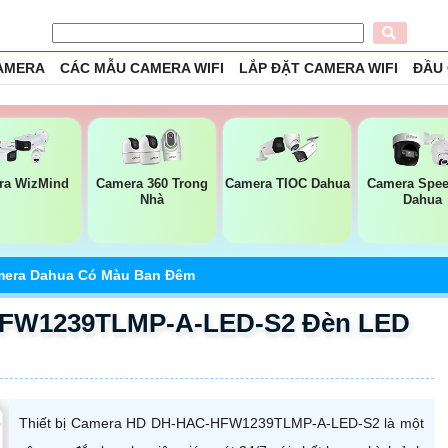
CAMERA
CÁC MẪU CAMERA WIFI
LẮP ĐẶT CAMERA WIFI
ĐẦU
ra WizMind
Camera 360 Trong
Camera TIOC Dahua
Camera Spe
Nhà
Dahua
era Dahua Có Màu Ban Đêm
FW1239TLMP-A-LED-S2 Đèn LED
Thiết bị Camera HD DH-HAC-HFW1239TLMP-A-LED-S2 là một