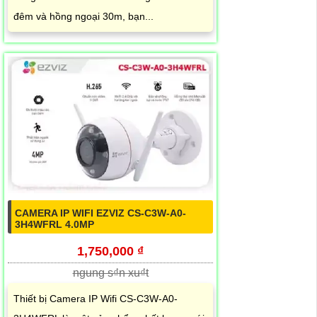
đêm và hồng ngoại 30m, bạn...
CAMERA IP WIFI EZVIZ CS-C3W-A0-
3H4WFRL 4.0MP
1,750,000 ₫
ngung s₫n xu₫t
Thiết bị Camera IP Wifi CS-C3W-A0-