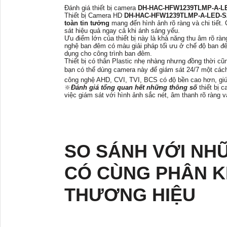
Đánh giá thiết bị camera
DH-HAC-HFW1239TLMP-A-L
Thiết bị Camera HD
DH-HAC-HFW1239TLMP-A-LED-
toàn tin tưởng
mang đến hình ảnh rõ ràng và chi tiết
sát hiệu quả ngay cả khi ánh sáng yếu.
Ưu điểm lớn của thiết bị này là khả năng thu âm rõ ràn
nghệ ban đêm có màu giải pháp tối ưu ở chế độ ban đ
dụng cho công trình ban đêm.
Thiết bị có thân Plastic nhẹ nhàng nhưng đồng thời c
bạn có thể dùng camera này để giám sát 24/7 một cách
công nghệ AHD, CVI, TVI, BCS có độ bền cao hơn, giú
🔆
Đánh giá tổng quan hết những thông số
thiết bị 
việc giám sát với hình ảnh sắc nét, âm thanh rõ ràng 
SO SÁNH VỚI NH
CÓ CÙNG PHÂN K
THƯƠNG HIỆU