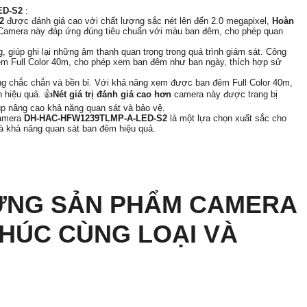
ED-S2
:
S2
được đánh giá cao với chất lượng sắc nét lên đến 2.0 megapixel,
Hoàn
. Camera này đáp ứng đúng tiêu chuẩn với màu ban đêm, cho phép quan
g, giúp ghi lại những âm thanh quan trọng trong quá trình giám sát. Công
êm Full Color 40m, cho phép xem ban đêm như ban ngày, thích hợp sử
ũng chắc chắn và bền bỉ. Với khả năng xem được ban đêm Full Color 40m,
 hiệu quả. 👍
Nét giá trị đánh giá cao hơn
camera này được trang bị
p nâng cao khả năng quan sát và bảo vệ.
camera
DH-HAC-HFW1239TLMP-A-LED-S2
là một lựa chọn xuất sắc cho
và khả năng quan sát ban đêm hiệu quả.
ỮNG SẢN PHẨM CAMERA
HÚC CÙNG LOẠI VÀ