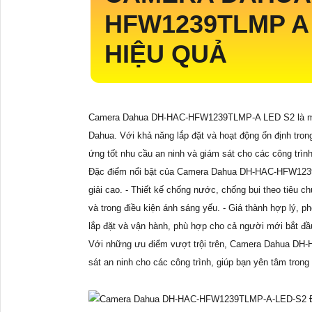
HFW1239TLMP A 
HIỆU QUẢ
Camera Dahua DH-HAC-HFW1239TLMP-A LED S2 là một s
Dahua. Với khả năng lắp đặt và hoạt động ổn định tro
ứng tốt nhu cầu an ninh và giám sát cho các công trì
Đặc điểm nổi bật của Camera Dahua DH-HAC-HFW1239T
giải cao. - Thiết kế chống nước, chống bụi theo tiêu c
và trong điều kiện ánh sáng yếu. - Giá thành hợp lý, 
lắp đặt và vận hành, phù hợp cho cả người mới bắt đầ
Với những ưu điểm vượt trội trên, Camera Dahua DH
sát an ninh cho các công trình, giúp bạn yên tâm trong