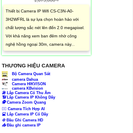
1,675,000 ₫
Thiết bị Camera IP Wifi CS-C3N-A0-
3H2WFRL là sự lựa chọn hoàn hảo với
chất lượng sắc nét lên đến 2.0 megapixel.
Với khả năng xem ban đêm nhờ công
nghệ hồng ngoại 30m, camera này...
THƯƠNG HIỆU CAMERA
Bộ Camera Quan Sát
camera Dahua
Camera HIKVISON
camera KBvision
️🎤️
Lắp Camera Có Thu Âm
📶
Lắp Camera IP Không Dây
🕵️
Camera Zoom Quang
🧛‍♀️
Camera Tích Hợp AI
💻
Lắp Camera IP Có Dây
⚙️
Đầu Ghi Camera HD
📥
Đầu ghi camera IP