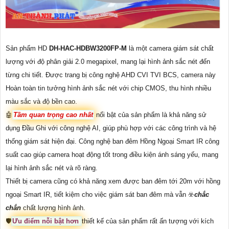
Sản phẩm HD
DH-HAC-HDBW3200FP-M
là một camera giám sát chất
lượng với độ phân giải 2.0 megapixel, mang lại hình ảnh sắc nét đến
từng chi tiết. Được trang bị công nghệ AHD CVI TVI BCS, camera này
Hoàn toàn tin tưởng hình ảnh sắc nét với chip CMOS, thu hình nhiều
màu sắc và độ bền cao.
🤖️
Tầm quan trọng cao nhất
nổi bật của sản phẩm là khả năng sử
dụng Đầu Ghi với công nghệ AI, giúp phù hợp với các công trình và hệ
thống giám sát hiện đại. Công nghệ ban đêm Hồng Ngoại Smart IR công
suất cao giúp camera hoạt động tốt trong điều kiện ánh sáng yếu, mang
lại hình ảnh sắc nét và rõ ràng.
Thiết bị camera cũng có khả năng xem được ban đêm tới 20m với hồng
ngoại Smart IR, tiết kiệm cho việc giám sát ban đêm mà vẫn ☣️
chắc
chắn
chất lượng hình ảnh.
🛡
Ưu điểm nỗi bật hơn
thiết kế của sản phẩm rất ấn tượng với kích