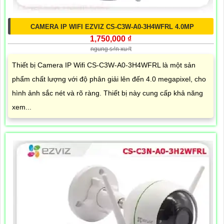
CAMERA IP WIFI EZVIZ CS-C3W-A0-3H4WFRL 4.0MP
1,750,000 ₫
ngung s₫n xu₫t
Thiết bị Camera IP Wifi CS-C3W-A0-3H4WFRL là một sản
phẩm chất lượng với độ phân giải lên đến 4.0 megapixel, cho
hình ảnh sắc nét và rõ ràng. Thiết bị này cung cấp khả năng
xem...