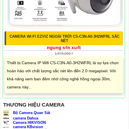
CAMERA WI-FI EZVIZ NGOÀI TRỜI CS-C3N-A0-3H2WFRL SẮC
NÉT
ngung s₫n xu₫t
1,675,000 ₫
Thiết bị Camera IP Wifi CS-C3N-A0-3H2WFRL là sự lựa chọn
hoàn hảo với chất lượng sắc nét lên đến 2.0 megapixel. Với
khả năng xem ban đêm nhờ công nghệ hồng ngoại 30m,
camera này...
THƯƠNG HIỆU CAMERA
Bộ Camera Quan Sát
camera Dahua
Camera HIKVISON
camera KBvision