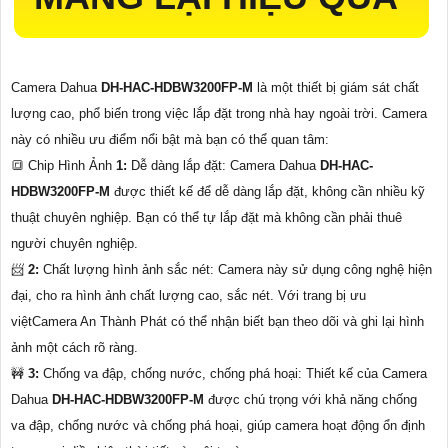
Camera Dahua
DH-HAC-HDBW3200FP-M
là một thiết bị giám sát chất
lượng cao, phổ biến trong việc lắp đặt trong nhà hay ngoài trời. Camera
này có nhiều ưu điểm nổi bật mà bạn có thể quan tâm:
🔳 Chip Hình Ảnh
1:
Dễ dàng lắp đặt: Camera Dahua
DH-HAC-
HDBW3200FP-M
được thiết kế để dễ dàng lắp đặt, không cần nhiều kỹ
thuật chuyên nghiệp. Bạn có thể tự lắp đặt mà không cần phải thuê
người chuyên nghiệp.
📨
2:
Chất lượng hình ảnh sắc nét: Camera này sử dụng công nghệ hiện
đại, cho ra hình ảnh chất lượng cao, sắc nét. Với trang bị ưu
việtCamera An Thành Phát có thể nhận biết bạn theo dõi và ghi lại hình
ảnh một cách rõ ràng.
🚧
3:
Chống va đập, chống nước, chống phá hoại: Thiết kế của Camera
Dahua
DH-HAC-HDBW3200FP-M
được chú trọng với khả năng chống
va đập, chống nước và chống phá hoại, giúp camera hoạt động ổn định