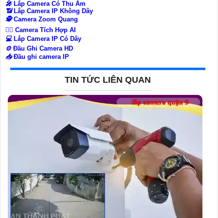
️🎤️
Lắp Camera Có Thu Âm
📶
Lắp Camera IP Không Dây
🕵️
Camera Zoom Quang
🧛‍♀️
Camera Tích Hợp AI
💻
Lắp Camera IP Có Dây
⚙️
Đầu Ghi Camera HD
📥
Đầu ghi camera IP
TIN TỨC LIÊN QUAN