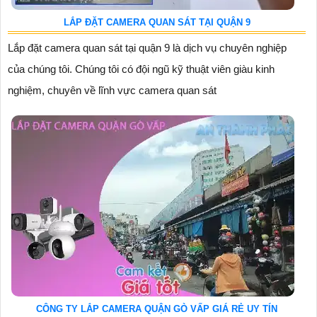
LẮP ĐẶT CAMERA QUAN SÁT TẠI QUẬN 9
Lắp đặt camera quan sát tại quận 9 là dịch vụ chuyên nghiệp
của chúng tôi. Chúng tôi có đội ngũ kỹ thuật viên giàu kinh
nghiệm, chuyên về lĩnh vực camera quan sát
CÔNG TY LẮP CAMERA QUẬN GÒ VẤP GIÁ RẺ UY TÍN