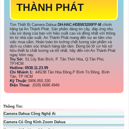
THÀNH PHÁT
Tìm Thiết Bị Camera Dahua
DH-HAC-HDBW3200FP-M
chính
hãng tại An Thành Phát. Sản phẩm đáng tin cậy, đáp ứng nhu
cầu sử dụng của bạn với hiệu suất cao và đồng nhất với thông
tin từ nhà sản xuất. An Thành Phát mang đến sự an tâm cho
việc mua sắm, Hoàn toàn tin tưởng chất lượng sản phẩm và
dịch vụ chăm sóc khách hàng tận tâm. Đừng bỏ lỡ cơ hội sở
hữu thiết bị chất lượng và tốt nhất, hãy đến với An Thành Phát
ngay hôm nay.
Trụ Sở:
51 Lũy Bán Bích, P. Tân Thới Hòa, Q.Tân Phú,
TP.HCM
Hotline: 0938.11.23.99
Chi Nhánh 1:
445/38 Tân Hòa Đông,P Bình Trị Đông, Bình
Tân, TP HCM
Kỹ Thuật:
0906.855.330
Điện Thoại:
(028) 6688.4949
Thông Tin:
Camera Dahua Công Nghệ Ai
Camera Có Ống Kính Zoom Dahua