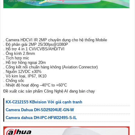
. Camera HDCVI IR 2MP chuyên dụng cho hệ thống Mobile
. Độ phân giải 2MP 25/30fps@1080P
. Hỗ trợ 4 in 1 CVI/CVBS/AHD/TVI
. Ống kính 2.8mm
. Tích hợp mic
. Hỗ trợ hồng ngoại 20m
. Cổng kết nối chuẩn hàng không (Aviation Connector)
. Nguồn 12VDC ±30%
. Vỏ kim loại, IP67, IK10
. Chống sốc
. Nhiệt độ hoạt động –40°C to +60°C
Đề xuất các sản phẩm Công Nghệ AI đang bán chạy
KX-C2121S5 KBvision Với giá cạnh tranh
Camera Dahua DH-SD29204UE-GN-W
Camera dahua DH-IPC-HFW2249S-S-IL