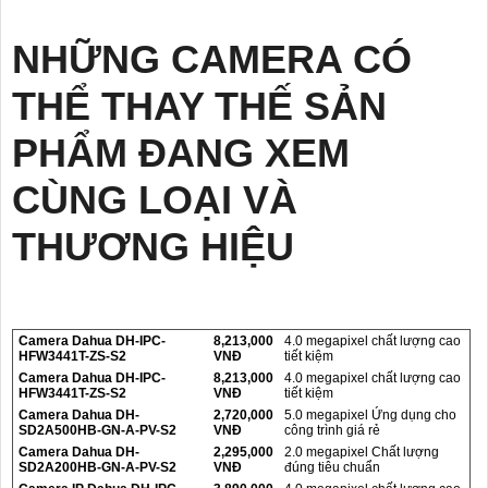
NHỮNG CAMERA CÓ
THỂ THAY THẾ SẢN
PHẨM ĐANG XEM
CÙNG LOẠI VÀ
THƯƠNG HIỆU
Camera Dahua DH-IPC-
8,213,000
4.0 megapixel chất lượng cao
HFW3441T-ZS-S2
VNĐ
tiết kiệm
Camera Dahua DH-IPC-
8,213,000
4.0 megapixel chất lượng cao
HFW3441T-ZS-S2
VNĐ
tiết kiệm
Camera Dahua DH-
2,720,000
5.0 megapixel Ứng dụng cho
SD2A500HB-GN-A-PV-S2
VNĐ
công trình giá rẻ
Camera Dahua DH-
2,295,000
2.0 megapixel Chất lượng
SD2A200HB-GN-A-PV-S2
VNĐ
đúng tiêu chuẩn