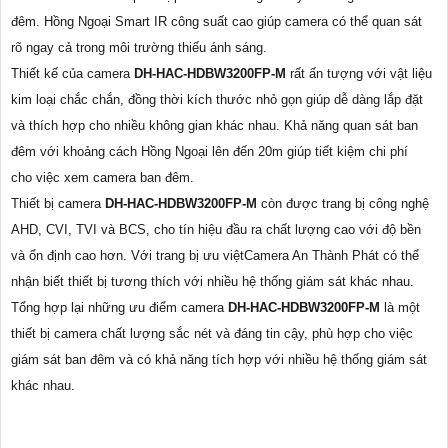
đêm. Hồng Ngoại Smart IR công suất cao giúp camera có thể quan sát
rõ ngay cả trong môi trường thiếu ánh sáng.
Thiết kế của camera
DH-HAC-HDBW3200FP-M
rất ấn tượng với vật liệu
kim loại chắc chắn, đồng thời kích thước nhỏ gọn giúp dễ dàng lắp đặt
và thích hợp cho nhiều không gian khác nhau. Khả năng quan sát ban
đêm với khoảng cách Hồng Ngoại lên đến 20m giúp tiết kiệm chi phí
cho việc xem camera ban đêm.
Thiết bị camera
DH-HAC-HDBW3200FP-M
còn được trang bị công nghệ
AHD, CVI, TVI và BCS, cho tín hiệu đầu ra chất lượng cao với độ bền
và ổn định cao hơn. Với trang bị ưu việtCamera An Thành Phát có thể
nhận biết thiết bị tương thích với nhiều hệ thống giám sát khác nhau.
Tổng hợp lại những ưu điểm camera
DH-HAC-HDBW3200FP-M
là một
thiết bị camera chất lượng sắc nét và đáng tin cậy, phù hợp cho việc
giám sát ban đêm và có khả năng tích hợp với nhiều hệ thống giám sát
khác nhau.