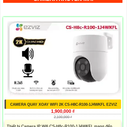
CAMERA QUAY XOAY WIFI 2K CS-H8C-R100-1J4WKFL EZVIZ
1,900,000 ₫
2,100,000 ₫
Thiết bị Camera IP Wifi CS-H8c-R100-1J4WKFL mang đến