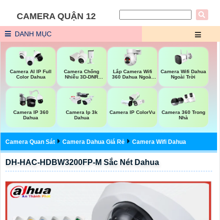
CAMERA QUẬN 12
DANH MỤC
Lắp Camera Wifi
Camera Wifi Dahua
Camera AI IP Full
Camera Chống
360 Dahua Ngoài
Ngoài Trời
Color Dahua
Nhiễu 3D-DNR
Trời
Dahua
Camera IP 360
Camera Ip 3k
Camera IP ColorVu
Camera 360 Trong
Dahua
Dahua
Nhà
Camera Quan Sát
Camera Dahua Giá Rẻ
Camera Wifi Dahua
DH-HAC-HDBW3200FP-M Sắc Nét Dahua