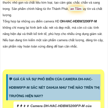
thước nhỏ gọn và chất liệu kim loại, tạo cảm giác chắc chắn và sang
trọng. Sản phẩm chính hãng từ An Thành Phát,
an Tâm
uy tín và chất
lượng.
Tổng hợp lại những ưu điểm camera HD
DH-HAC-HDBW3200FP-M
không chỉ mang lại hình ảnh sắc nét và đẹp mắt, mà còn có các tính
năng hiện đại và thiết kế tinh tế, phù hợp cho nhiều ứng dụng giám sát.
Nếu bạn đang tìm kiếm một sản phẩm camera chất lượng, đáng tin cậy,
sản phẩm này hoàn toàn xứng đáng để bạn cân nhắc.
️💬 GIÁ CẢ VÀ SỰ PHỔ BIẾN CỦA CAMERA DH-HAC-
HDBW0FP-M SẮC NÉT DAHUA NHƯ THẾ NÀO TRÊN THỊ
TRƯỜNG HIỆN NAY?
👩‍👩‍👦‍👦 Camera DH-HAC-HDBW3200FP-M của