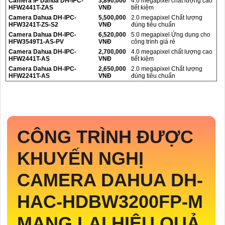
Camera IP Dahua DH-IPC-
3,890,000
4.0 megapixel chất lượng cao
HFW2441T-ZAS
VNĐ
tiết kiệm
Camera Dahua DH-IPC-
5,500,000
2.0 megapixel Chất lượng
HFW3241T-ZS-S2
VNĐ
đúng tiêu chuẩn
Camera Dahua DH-IPC-
6,520,000
5.0 megapixel Ứng dụng cho
HFW3549T1-AS-PV
VNĐ
công trình giá rẻ
Camera Dahua DH-IPC-
2,700,000
4.0 megapixel chất lượng cao
HFW2441T-AS
VNĐ
tiết kiệm
Camera Dahua DH-IPC-
2,650,000
2.0 megapixel Chất lượng
HFW2241T-AS
VNĐ
đúng tiêu chuẩn
CÔNG TRÌNH ĐƯỢC
KHUYẾN NGHỊ
CAMERA DAHUA
DH-
HAC-HDBW3200FP-M
MANG LẠI HIỆU QUẢ