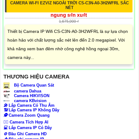
CAMERA WI-FI EZVIZ NGOÀI TRỜI CS-C3N-A0-3H2WFRL SẮC
NÉT
ngung s₫n xu₫t
1,675,000 ₫
Thiết bị Camera IP Wifi CS-C3N-A0-3H2WFRL là sự lựa chọn
hoàn hảo với chất lượng sắc nét lên đến 2.0 megapixel. Với
khả năng xem ban đêm nhờ công nghệ hồng ngoại 30m,
camera này...
THƯƠNG HIỆU CAMERA
Bộ Camera Quan Sát
camera Dahua
Camera HIKVISON
camera KBvision
️🎤️
Lắp Camera Có Thu Âm
📶
Lắp Camera IP Không Dây
🕵️
Camera Zoom Quang
🧛‍♀️
Camera Tích Hợp AI
💻
Lắp Camera IP Có Dây
⚙️
Đầu Ghi Camera HD