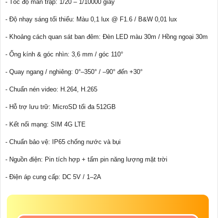
- Tốc độ màn trập: 1/20 – 1/10000 giây
- Độ nhạy sáng tối thiểu: Màu 0,1 lux @ F1.6 / B&W 0,01 lux
- Khoảng cách quan sát ban đêm: Đèn LED màu 30m / Hồng ngoại 30m
- Ống kính & góc nhìn: 3,6 mm / góc 110°
- Quay ngang / nghiêng: 0°–350° / –90° đến +30°
- Chuẩn nén video: H.264, H.265
- Hỗ trợ lưu trữ: MicroSD tối đa 512GB
- Kết nối mạng: SIM 4G LTE
- Chuẩn bảo vệ: IP65 chống nước và bụi
- Nguồn điện: Pin tích hợp + tấm pin năng lượng mặt trời
- Điện áp cung cấp: DC 5V / 1–2A