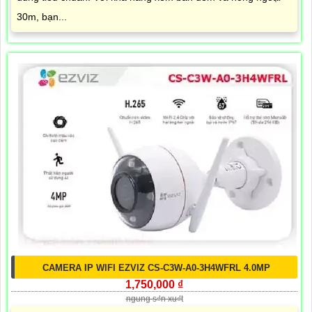
30m, bạn...
CAMERA IP WIFI EZVIZ CS-C3W-A0-3H4WFRL 4.0MP
1,750,000 ₫
ngung s₫n xu₫t