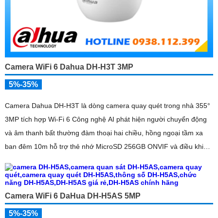
Camera WiFi 6 Dahua DH-H3T 3MP
5%-35%
Camera Dahua DH-H3T là dòng camera quay quét trong nhà 355°
3MP tích hợp Wi-Fi 6 Công nghệ AI phát hiện người chuyển động
và âm thanh bất thường đàm thoại hai chiều, hồng ngoại tầm xa
ban đêm 10m hỗ trợ thẻ nhớ MicroSD 256GB ONVIF và điều khiển
từ xa qua ứng dụng DMSS
Camera WiFi 6 DaHua DH-H5AS 5MP
5%-35%