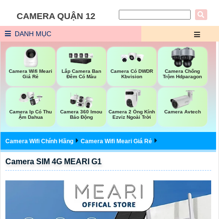
CAMERA QUẬN 12
DANH MỤC
Camera Wifi Meari
Lắp Camera Ban
Camera Có DWDR
Camera Chống
Giá Rẻ
Đêm Có Màu
Kbvision
Trộm Hdparagon
Camera 2 Ống Kính
Camera Ip Có Thu
Camera 360 Imou
Camera Avtech
Ezviz Ngoài Trời
Ậm Dahua
Báo Động
Camera Wifi Chính Hãng
Camera Wifi Meari Giá Rẻ
Camera SIM 4G MEARI G1