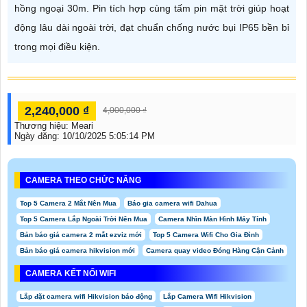
hồng ngoại 30m. Pin tích hợp cùng tấm pin mặt trời giúp hoạt
động lâu dài ngoài trời, đạt chuẩn chống nước bụi IP65 bền bỉ
trong mọi điều kiện.
2,240,000 ₫
4,000,000 ₫
Thương hiệu:
Meari
Ngày đăng:
10/10/2025 5:05:14 PM
CAMERA THEO CHỨC NĂNG
Top 5 Camera 2 Mắt Nên Mua
Báo gia camera wifi Dahua
Top 5 Camera Lắp Ngoài Trời Nên Mua
Camera Nhìn Màn Hình Máy Tính
Bản báo giá camera 2 mắt ezviz mới
Top 5 Camera Wifi Cho Gia Đình
Bản báo giá camera hikvision mới
Camera quay video Đóng Hàng Cận Cảnh
CAMERA KẾT NỐI WIFI
Lắp đặt camera wifi Hikvision báo động
Lắp Camera Wifi Hikvision