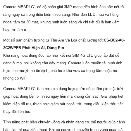
Camera MEARI G1 có độ phân giải 3MP mang đến hình ảnh sắc nét rõ
ràng ngay cả trong điều kiện thiếu sáng. Nhờ đèn LED màu và hồng
ngoại tầm xa 30 mét, khung hình luôn sáng và chi tiết dù là ban đêm
hay trời âm u.
Một số sản phẩm tương tự Thu Âm Và Loa chất lượng tốt:
CS-BC2-A0-
2C2WPFB Phát Hiện AI, Dùng Pin
Khả năng hoạt động độc lập nhờ kết nối SIM 4G LTE giúp lắp đặt dễ
dàng ở mọi nơi không cần dây mạng. Camera luôn truyền tải hình ảnh
trực tiếp mượt mà ổn định, phù hợp khu vực xa trung tâm hoặc nơi
không có WiFi.
Camera MEARI G1 tích hợp pin dung lượng lớn cùng tấm pin mặt trời
giúp hoạt động bền bỉ nhiều ngày liền mà không cần sạc. Giải pháp tiết
kiệm điện tối ưu, thích hợp giám sát ngoài trời trong điều kiện thời tiết
thay đổi liên tục.
Tính năng phát hiện chuyển động và nhận dạng cơ thể người giúp cảnh
báo tức thì qua điện thoại. Khi có người di chuyển trong vùng quan sát,