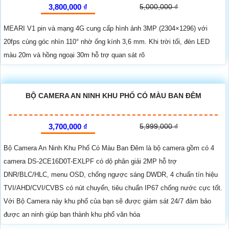
3,800,000 ₫
5,000,000 ₫
MEARI V1 pin và mạng 4G cung cấp hình ảnh 3MP (2304×1296) với
20fps cùng góc nhìn 110° nhờ ống kính 3,6 mm. Khi trời tối, đèn LED
màu 20m và hồng ngoại 30m hỗ trợ quan sát rõ
BỘ CAMERA AN NINH KHU PHỐ CÓ MÀU BAN ĐÊM
3,700,000 ₫
5,999,000 ₫
Bộ Camera An Ninh Khu Phố Có Màu Ban Đêm là bộ camera gồm có 4
camera DS-2CE16D0T-EXLPF có dộ phân giải 2MP hỗ trợ
DNR/BLC/HLC, menu OSD, chống ngược sáng DWDR, 4 chuẩn tín hiệu
TVI/AHD/CVI/CVBS có nút chuyển, tiêu chuẩn IP67 chống nước cực tốt.
Với Bộ Camera này khu phố của bạn sẽ được giám sát 24/7 đảm bảo
được an ninh giúp bạn thành khu phố văn hóa