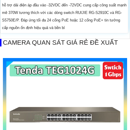
hỗ trợ dải điện áp đầu vào -32VDC đến -72VDC cung cấp công suất mạnh
mẽ 370W tương thích với các dòng switch RUIJIE RG-S2910C và RG-
S5750E/P. Đáp ứng tối đa 24 cổng PoE hoặc 12 cổng PoE+ tin tưởng
cấp nguồn ổn định hiệu quả và bền bỉ
CAMERA QUAN SÁT GIÁ RẺ ĐỀ XUẤT