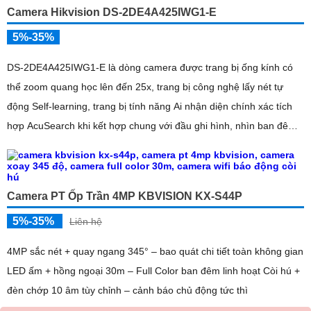
Camera Hikvision DS-2DE4A425IWG1-E
5%-35%
DS-2DE4A425IWG1-E là dòng camera được trang bị ống kính có
thể zoom quang học lên đến 25x, trang bị công nghệ lấy nét tự
động Self-learning, trang bị tính năng Ai nhận diện chính xác tích
hợp AcuSearch khi kết hợp chung với đầu ghi hình, nhìn ban đêm
bằng hồng ngoại 50m
Camera PT Ốp Trần 4MP KBVISION KX-S44P
5%-35%
Liên hệ
4MP sắc nét + quay ngang 345° – bao quát chi tiết toàn không gian
LED ấm + hồng ngoại 30m – Full Color ban đêm linh hoạt Còi hú +
đèn chớp 10 âm tùy chỉnh – cảnh báo chủ động tức thì