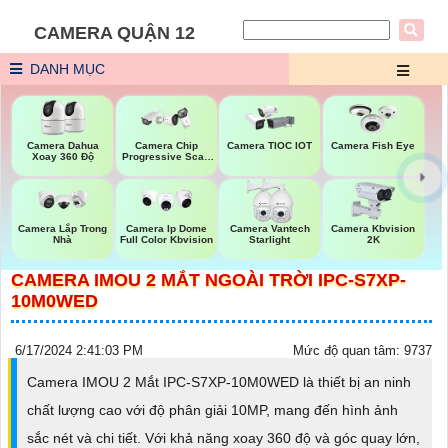
CAMERA QUẬN 12
DANH MỤC
Camera Dahua
Camera Chip
Camera TIOC IOT
Camera Fish Eye
Xoay 360 Độ
Progressive Scan
CMOS Hikvision
Camera Lắp Trong
Camera Ip Dome
Camera Vantech
Camera Kbvision
Nhà
Full Color Kbvision
Starlight
2K
CAMERA IMOU 2 MẮT NGOÀI TRỜI IPC-S7XP-
10M0WED
6/17/2024 2:41:03 PM
Mức độ quan tâm: 9737
Camera IMOU 2 Mắt IPC-S7XP-10M0WED là thiết bị an ninh
chất lượng cao với độ phân giải 10MP, mang đến hình ảnh
sắc nét và chi tiết. Với khả năng xoay 360 độ và góc quay lớn,