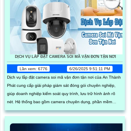
DỊCH VỤ LẮP ĐẶT CAMERA SOI MÃ VẬN ĐƠN TẬN NƠI
Lần xem: 6776
6/26/2025 9:51:11 PM
Dịch vụ lắp đặt camera soi mã vận đơn tận nơi của An Thành
Phát cung cấp giải pháp giám sát đóng gói chuyên nghiệp,
giúp doanh nghiệp kiểm soát quy trình, lưu trữ hình ảnh rõ
nét. Hệ thống bao gồm camera chuyên dụng, phần mềm
quản lý đơn hàng, thiết bị quét mã vạch cùng phụ kiện thi
công, lắp đặt hoàn chỉnh tại kho hàng, đảm bảo hoạt động ổn
định và hỗ trợ kỹ thuật tận nơi