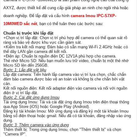
AXYZ, được thiết kế để cung cấp giải pháp an ninh cho ngôi nhà hoặc
doanh nghiệp. Để lắp đặt và cấu hình
camera Imou IPC-S7XP-
10M0WED sắc nét
, bạn có thể tuân theo các bước sau:
Chuẩn bị trước khi lắp đặt
+Chọn vị trí lắp đặt: Chọn vị trí phù hợp để camera có thể quan sát rõ
ràng và bảo vệ được khu vực cần giám sát.
+Kiểm tra kết nối mạng: Đảm bảo có sẵn mạng Wi-Fi 2.4GHz hoặc có
thể dây LAN gần camera để kết nối.
+Điện áp: Chuẩn bị nguồn điện DC 12V1A phù hợp cho camera.
Thẻ nhớ Micro SD: Nếu bạn muốn lưu trữ video, chuẩn bị một thẻ nhớ
Micro SD lên đến 256GB.
Bước 1: Lắp đặt vật liệu
Lắp đặt camera: Tiến hành lắp camera vào vị trí lựa chọn, chắc chắn
đảm bảo camera được bảo vệ an toàn và không bị che chắn bởi vật
cản.
Kết nối nguồn điện: Kết nối adapter điện vào camera và nối với nguồn
điện ở vị trí lắp đặt.
Bước 2: Cài đặt ứng dụng Imou
Tải ứng dụng Imou: Tải và cài đặt ứng dụng Imou trên điện thoại thông
qua App Store (iOS) hoặc Google Play (Android).
Đăng ký tài khoản Imou: Mở ứng dụng và đăng ký một tài khoản Imou
bằng số điện thoại hoặc gmail. Nếu đã có tài khoản, đăng nhập vào ứng
dụng.
Bước 3: Thêm camera vào ứng dụng
Thêm thiết bị: Trong ứng dụng Imou, chọn "Thêm thiết bị" và chọn
"Camera IP".