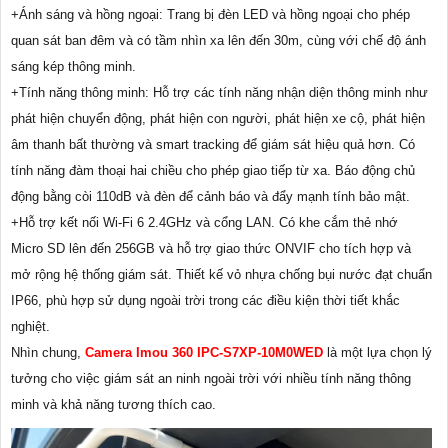
+Ánh sáng và hồng ngoại: Trang bị đèn LED và hồng ngoại cho phép
quan sát ban đêm và có tầm nhìn xa lên đến 30m, cùng với chế độ ánh
sáng kép thông minh.
+Tính năng thông minh: Hỗ trợ các tính năng nhận diện thông minh như
phát hiện chuyển động, phát hiện con người, phát hiện xe cộ, phát hiện
âm thanh bất thường và smart tracking để giám sát hiệu quả hơn. Có
tính năng đàm thoại hai chiều cho phép giao tiếp từ xa. Báo động chủ
động bằng còi 110dB và đèn để cảnh báo và đẩy mạnh tính bảo mật.
+Hỗ trợ kết nối Wi-Fi 6 2.4GHz và cổng LAN. Có khe cắm thẻ nhớ
Micro SD lên đến 256GB và hỗ trợ giao thức ONVIF cho tích hợp và
mở rộng hệ thống giám sát. Thiết kế vỏ nhựa chống bụi nước đạt chuẩn
IP66, phù hợp sử dụng ngoài trời trong các điều kiện thời tiết khắc
nghiệt.
Nhìn chung,
Camera Imou 360 IPC-S7XP-10M0WED
là một lựa chọn lý
tưởng cho việc giám sát an ninh ngoài trời với nhiều tính năng thông
minh và khả năng tương thích cao.