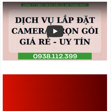
NHỮNG ỨNG DỤNG
CỦA CAMERA 2 MẮT
IPC-S7XP-10M0WED