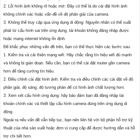
2. Lỗi hình ảnh không rõ hoặc mờ: Đây có thể là do cài đặt hình ảnh
không chính xác hoặc vấn đề về độ phân giải của camera.
3. Không thể truy cập qua ứng dụng di động: Nguyên nhân có thể xuất
phát từ cấu hình sai trên ứng dụng, tài khoản không đăng nhập được
hoặc mạng internet không ổn định.
Để khắc phục những vấn đề trên, bạn có thể thực hiện các bước sau:
1. Kiểm tra và cải thiện mạng wifi: Hãy chắc rằng tín hiệu wifi đủ mạnh
và không bị gián đoạn. Nếu cần, bạn có thể cài đặt router gần camera
hơn để tăng cường tín hiệu.
2. Điều chỉnh cài đặt hình ảnh: Kiểm tra và điều chỉnh các cài đặt về độ
phân giải, độ sáng, độ tương phản để có hình ảnh chất lượng hơn.
3. Xem xét cấu hình ứng dụng: hãy bảo đảm bạn đã đăng nhập tài
khoản chính xác và thiết lập cấu hình camera đúng trên ứng dụng di
động.
Ngoài ra nếu vấn đề vẫn tiếp tục, bạn nên liên hệ với bộ phận hỗ trợ kỹ
thuật của nhà sản xuất hoặc đơn vị cung cấp để được hướng dẫn và hỗ
trợ chi tiết hơn.