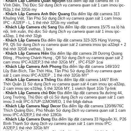
-
Khách Lắp Camera Quân Nguyễn
Địa điểm lăp đặt camera 88 Tô
Vĩnh Diện, Thủ Đức Sử dụng
Dịch vụ camera quan sát
1 cam imou ipc-
f52p,1 thẻ 32Gb my
-
Khách Lắp Camera Anh Đức Quang
Địa điểm lăp đặt camera 313
Khuông Việt, Tân Phú Sử dụng
Dịch vụ camera quan sát
1 cam Imou
IPC - A32EP - L, 1 thẻ nhớ 32Gb my viethat
-
Khách Lắp Camera chị Sang
Địa điểm lăp đặt camera 15/75 xa lộ hà
nội, linh xuân, thủ đức Sử dụng
Dịch vụ camera quan sát
1 imou ipc-
a32ep, 1 thẻ nhớ 32gb
-
Khách Lắp Camera
Địa điểm lăp đặt camera 323-325 Hùng Vương,
P9, Q5 Sử dụng
Dịch vụ camera quan sát
2 camera imou ipc-a32epl + 2
thẻ nhớ 32GB viethas, 1 box
-
Khách Lắp Camera Hiền
Địa điểm lăp đặt camera 28 Dương Quang
Đông , Phường Chánh Hưng , Q8 Sử dụng
Dịch vụ camera quan sát
2
cam imou IPC-A32EP,3 thẻ nhớ 32Gb MY , IPC-F52P 1cai
-
Khách Lắp Camera Anh Phong
Địa điểm lăp đặt camera 149/10/2
Lũy Bán Bích, Tân Thới Hòa, Tân Phú Sử dụng
Dịch vụ camera quan
sát
1 cam imou IPC-A32EP , 1 thẻ nhớ 32Gb MY''
-
Khách Lắp Camera a Thông
Địa điểm lăp đặt camera 144/7 Bình
Thới Quận 11 Sử dụng
Dịch vụ camera quan sát
4 cam imou ipc-a32ep,
2 cam imou ipc-s31fep, 5 thẻ 32Gb MY, 1 siwtch 8port 1Gb Tp-link
-
Khách Lắp Camera chú Đức
Địa điểm lăp đặt camera 9a đường 44,
Long Trường, Thủ Đức q9 cũ Sử dụng
Dịch vụ camera quan sát
1 cam
imou 3 mắt IPC-S7UP-11MOWED, 1 thẻ 64gb dahua
-
Khách Lắp Camera Nagi Decor
Địa điểm lăp đặt camera 120/86/76C
Thích Quảng Đức, Phú Nhuận Sử dụng
Dịch vụ camera quan sát
1 cam
imou IPC-A32EP,1 thẻ nhớ 128Gb
-
Khách Lắp Camera Dung
Địa điểm lăp đặt camera 33 Nguyễn Xí, P26
Bình Thạnh Sử dụng
Dịch vụ camera quan sát
1 cam imou IPC-
A32EP,1 thẻ nhớ 32Gb MY