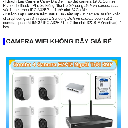
-
Khách Lắp Camera Camy
Địa điểm lăp đặt camera 19.01 Sunrise
Riverside Block I,Phước kiểng Nhà Bè Sử dụng
Dịch vụ camera quan
sát
1 cam imou IPC-A32EP-L, 1 thẻ nhớ 32Gb MY
-
Khách Lắp Camera tiệm nails
Địa điểm lăp đặt camera 3d trần khắc
chân,phườngtân định,quận 1 Sử dụng
Dịch vụ camera quan sát
2
camera quan sát IMOU IPC-A32EP-L + 2 thẻ nhớ 32GB MY(viethas). 1
box
CAMERA WIFI KHÔNG DÂY GIÁ RẺ