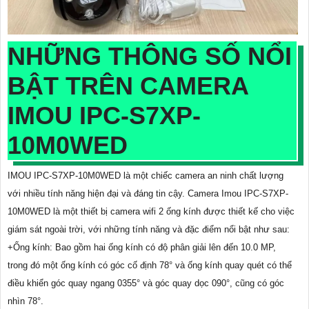
NHỮNG THÔNG SỐ NỔI
BẬT TRÊN CAMERA
IMOU IPC-S7XP-
10M0WED
IMOU IPC-S7XP-10M0WED là một chiếc camera an ninh chất lượng
với nhiều tính năng hiện đại và đáng tin cậy. Camera Imou IPC-S7XP-
10M0WED là một thiết bị camera wifi 2 ống kính được thiết kế cho việc
giám sát ngoài trời, với những tính năng và đặc điểm nổi bật như sau:
+Ống kính: Bao gồm hai ống kính có độ phân giải lên đến 10.0 MP,
trong đó một ống kính có góc cố định 78° và ống kính quay quét có thể
điều khiển góc quay ngang 0355° và góc quay dọc 090°, cũng có góc
nhìn 78°.