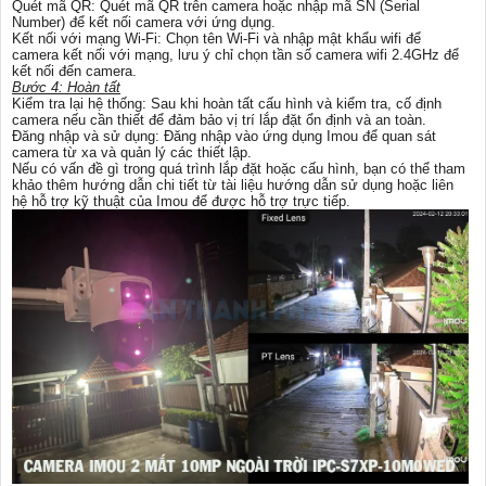
Quét mã QR: Quét mã QR trên camera hoặc nhập mã SN (Serial
Number) để kết nối camera với ứng dụng.
Kết nối với mạng Wi-Fi: Chọn tên Wi-Fi và nhập mật khẩu wifi để
camera kết nối với mạng, lưu ý chỉ chọn tần số camera wifi 2.4GHz để
kết nối đến camera.
Bước 4: Hoàn tất
Kiểm tra lại hệ thống: Sau khi hoàn tất cấu hình và kiểm tra, cố định
camera nếu cần thiết để đảm bảo vị trí lắp đặt ổn định và an toàn.
Đăng nhập và sử dụng: Đăng nhập vào ứng dụng Imou để quan sát
camera từ xa và quản lý các thiết lập.
Nếu có vấn đề gì trong quá trình lắp đặt hoặc cấu hình, bạn có thể tham
khảo thêm hướng dẫn chi tiết từ tài liệu hướng dẫn sử dụng hoặc liên
hệ hỗ trợ kỹ thuật của Imou để được hỗ trợ trực tiếp.