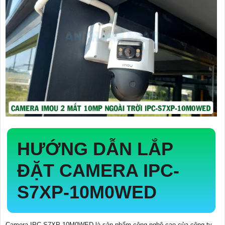
HƯỚNG DẪN LẮP
ĐẶT CAMERA IPC-
S7XP-10M0WED
Camera IPC-S7XP-10M0WED là sản phẩm công nghệ cao của công ty