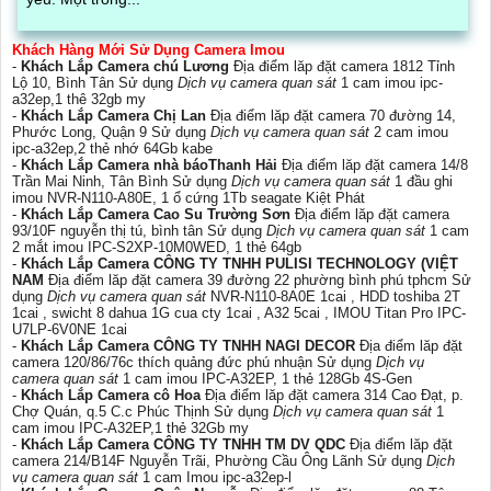
Khách Hàng Mới Sử Dụng Camera Imou
-
Khách Lắp Camera chú Lương
Địa điểm lăp đặt camera 1812 Tỉnh
Lộ 10, Bình Tân Sử dụng
Dịch vụ camera quan sát
1 cam imou ipc-
a32ep,1 thê 32gb my
-
Khách Lắp Camera Chị Lan
Địa điểm lăp đặt camera 70 đường 14,
Phước Long, Quận 9 Sử dụng
Dịch vụ camera quan sát
2 cam imou
ipc-a32ep,2 thẻ nhớ 64Gb kabe
-
Khách Lắp Camera nhà báoThanh Hải
Địa điểm lăp đặt camera 14/8
Trần Mai Ninh, Tân Bình Sử dụng
Dịch vụ camera quan sát
1 đầu ghi
imou NVR-N110-A80E, 1 ổ cứng 1Tb seagate Kiệt Phát
-
Khách Lắp Camera Cao Su Trường Sơn
Địa điểm lăp đặt camera
93/10F nguyễn thị tú, bình tân Sử dụng
Dịch vụ camera quan sát
1 cam
2 mắt imou IPC-S2XP-10M0WED, 1 thẻ 64gb
-
Khách Lắp Camera CÔNG TY TNHH PULISI TECHNOLOGY (VIỆT
NAM
Địa điểm lăp đặt camera 39 đường 22 phường bình phú tphcm Sử
dụng
Dịch vụ camera quan sát
NVR-N110-8A0E 1cai , HDD toshiba 2T
1cai , swicht 8 dahua 1G cua cty 1cai , A32 5cai , IMOU Titan Pro IPC-
U7LP-6V0NE 1cai
-
Khách Lắp Camera CÔNG TY TNHH NAGI DECOR
Địa điểm lăp đặt
camera 120/86/76c thích quảng đức phú nhuận Sử dụng
Dịch vụ
camera quan sát
1 cam imou IPC-A32EP, 1 thẻ 128Gb 4S-Gen
-
Khách Lắp Camera cô Hoa
Địa điểm lăp đặt camera 314 Cao Đạt, p.
Chợ Quán, q.5 C.c Phúc Thịnh Sử dụng
Dịch vụ camera quan sát
1
cam imou IPC-A32EP,1 thẻ 32Gb my
-
Khách Lắp Camera CÔNG TY TNHH TM DV QDC
Địa điểm lăp đặt
camera 214/B14F Nguyễn Trãi, Phường Cầu Ông Lãnh Sử dụng
Dịch
vụ camera quan sát
1 cam Imou ipc-a32ep-l