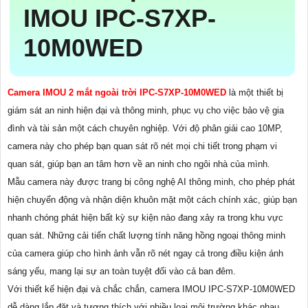
IMOU IPC-S7XP-
10M0WED
Camera IMOU 2 mắt ngoài trời IPC-S7XP-10M0WED
là một thiết bị
giám sát an ninh hiện đại và thông minh, phục vụ cho việc bảo vệ gia
đình và tài sản một cách chuyên nghiệp. Với độ phân giải cao 10MP,
camera này cho phép bạn quan sát rõ nét mọi chi tiết trong phạm vi
quan sát, giúp bạn an tâm hơn về an ninh cho ngôi nhà của mình.
Mẫu camera này được trang bị công nghệ AI thông minh, cho phép phát
hiện chuyển động và nhận diện khuôn mặt một cách chính xác, giúp bạn
nhanh chóng phát hiện bất kỳ sự kiện nào đang xảy ra trong khu vực
quan sát. Những cải tiến chất lượng tính năng hồng ngoại thông minh
của camera giúp cho hình ảnh vẫn rõ nét ngay cả trong điều kiện ánh
sáng yếu, mang lại sự an toàn tuyệt đối vào cả ban đêm.
Với thiết kế hiện đại và chắc chắn, camera IMOU IPC-S7XP-10M0WED
dễ dàng lắp đặt và tương thích với nhiều loại môi trường khác nhau.