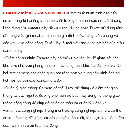
ĐƯỢC LẮP ĐẶT Ở ĐÂU
Camera 2 mắt IPC-S7XP-10M0WED
là một thiết bị an ninh cao cấp
được trang bị hai ống kính cho chất lượng hình ảnh sắc nét và rõ ràng.
Ứng dụng của camera này rất đa dạng và linh hoạt. Được sử dụng rộng
rãi trong việc giám sát an ninh cho gia đình, cửa hàng, văn phòng và
các khu vực công cộng. Dưới đây là một vài ứng dụng cơ bản của mẫu
camera này:
+Giám sát an ninh: Camera này có thể được lắp đặt để giám sát các
khu vực như văn phòng, nhà ở, cửa hàng, nhà kho, bãi đậu xe, v.v. Có
hai mắt camera cho phép quan sát rộng hơn và cung cấp hình ảnh chi
tiết hơn so với các loại camera đơn.
+Quản lý giao thông: Camera có thể được sử dụng để giám sát giao
thông tại các ngã tư, đường phố, bến xe bus, hay trong hệ thống giao
thông công cộng để giúp cải thiện an toàn và quản lý luồng xe.
+Giám sát công nghiệp: Trong môi trường công nghiệp, camera có thể
được sử dụng để giám sát dây chuyền sản xuất, khu vực kho bãi, kiểm
soát an ninh và an toàn lao động.