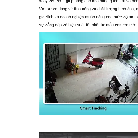
xoay 360 độ... giúp nâng cao khả năng quan sát và bảo 
Với sự đa dạng về tính năng và chất lượng hình ảnh,
gia đình và doanh nghiệp muốn nâng cao mức độ an toà
sự đẳng cấp và hiệu suất tốt nhất từ mẫu camera mới n