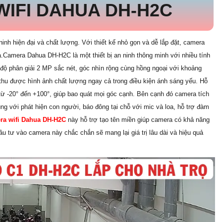
IFI DAHUA DH-H2C
inh hiện đại và chất lượng. Với thiết kế nhỏ gọn và dễ lắp đặt, camera
xa.Camera Dahua DH-H2C là một thiết bị an ninh thông minh với nhiều tính
i độ phân giải 2 MP sắc nét, góc nhìn rộng cùng hồng ngoại với khoảng
 thu được hình ảnh chất lượng ngay cả trong điều kiện ánh sáng yếu. Hỗ
từ -20° đến +100°, giúp bao quát mọi góc cạnh. Bên cạnh đó camera tích
ng với phát hiện con người, báo đông tại chỗ với mic và loa, hỗ trợ đàm
ra wifi Dahua DH-H2C
này hỗ trợ tạo tên miền giúp camera có khả năng
ầu tư vào camera này chắc chắn sẽ mang lại giá trị lâu dài và hiệu quả