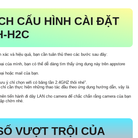
H CẤU HÌNH CÀI ĐẶT
H-H2C
 xác và hiệu quả, bạn cần tuân thủ theo các bước sau đây:
oại của mình, bạn có thể dễ dàng tìm thấy ứng dụng này trên appstore
ại hoặc mail của bạn.
lưu ý chỉ chọn wifi có băng tần 2.4GHZ thôi nhé".
 chỉ cần thực hiện những thao tác đầu theo ứng dụng hướng dẫn, vậy là
n nên tiến hành đi dây LAN cho camera để chắc chắn rằng camera của bạn
hập chờn nhé.
Ố VƯỢT TRỘI CỦA