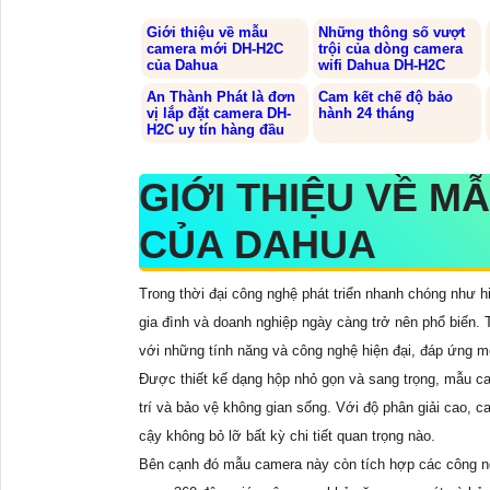
Giới thiệu về mẫu
Những thông số vượt
camera mới DH-H2C
trội của dòng camera
của Dahua
wifi Dahua DH-H2C
An Thành Phát là đơn
Cam kết chế độ bảo
vị lắp đặt camera DH-
hành 24 tháng
H2C uy tín hàng đầu
GIỚI THIỆU VỀ M
CỦA DAHUA
Trong thời đại công nghệ phát triển nhanh chóng như 
gia đình và doanh nghiệp ngày càng trở nên phổ biến.
với những tính năng và công nghệ hiện đại, đáp ứng m
Được thiết kế dạng hộp nhỏ gọn và sang trọng, mẫu c
trí và bảo vệ không gian sống. Với độ phân giải cao, 
cậy không bỏ lỡ bất kỳ chi tiết quan trọng nào.
Bên cạnh đó mẫu camera này còn tích hợp các công ngh