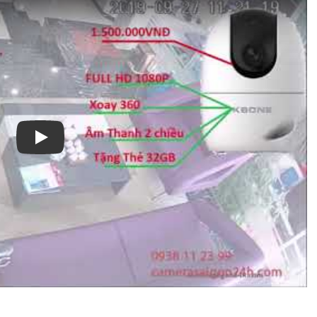
Xem video Camera Dahua Hero C1 Dh-H2c 2Mp