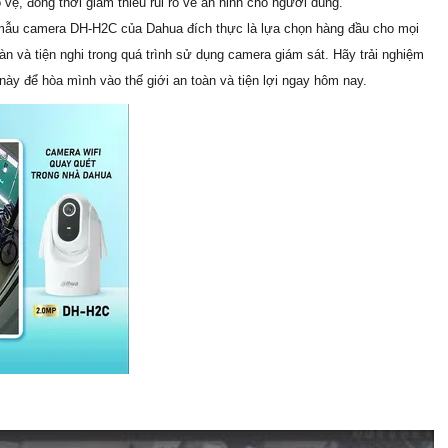
vệ, đồng thời giảm thiểu rủi ro về an ninh cho người dùng.
 mẫu camera DH-H2C của Dahua đích thực là lựa chọn hàng đầu cho mọi
n và tiện nghi trong quá trình sử dụng camera giám sát. Hãy trải nghiệm
ày để hòa mình vào thế giới an toàn và tiện lợi ngay hôm nay.