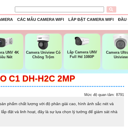
CAMERA
CÁC MẪU CAMERA WIFI
LẮP ĐẶT CAMERA WIFI
ĐẦU
Lắp Camera UNV
ra UNV 4K
Camera Uniview Có
Camera Ultr
Full Hd 1080P
iêu Nét
Chống Trộm
Uniview
 C1 DH-H2C 2MP
Mức độ quan tâm: 8791
 phẩm chất lượng với độ phân giải cao, hình ảnh sắc nét và
 lắp đặt và linh hoạt, đây là sự lựa chọn lý tưởng để giám sát nhà