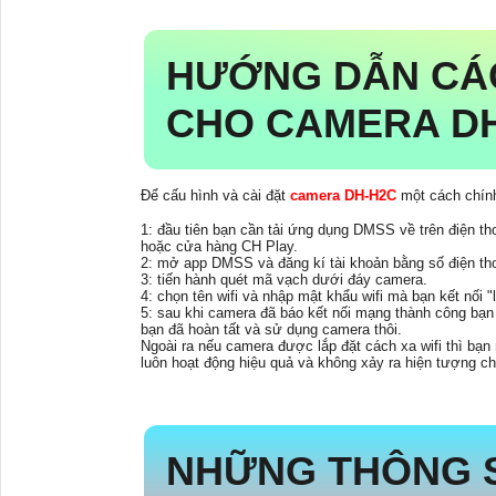
HƯỚNG DẪN CÁC
CHO CAMERA D
Để cấu hình và cài đặt
camera DH-H2C
một cách chính
1: đầu tiên bạn cần tải ứng dụng DMSS về trên điện th
hoặc cửa hàng CH Play.
2: mở app DMSS và đăng kí tài khoản bằng số điện tho
3: tiến hành quét mã vạch dưới đáy camera.
4: chọn tên wifi và nhập mật khẩu wifi mà bạn kết nối "
5: sau khi camera đã báo kết nối mạng thành công bạn
bạn đã hoàn tất và sử dụng camera thôi.
Ngoài ra nếu camera được lắp đặt cách xa wifi thì bạ
luôn hoạt động hiệu quả và không xảy ra hiện tượng c
NHỮNG THÔNG S