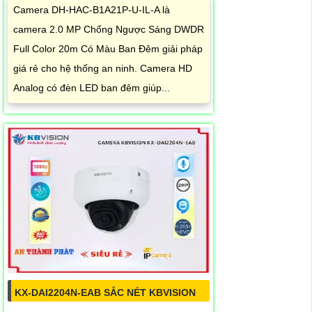
Camera DH-HAC-B1A21P-U-IL-A là
camera 2.0 MP Chống Ngược Sáng DWDR
Full Color 20m Có Màu Ban Ðêm giải pháp
giá rẻ cho hệ thống an ninh. Camera HD
Analog có đèn LED ban đêm giúp...
KX-DAI2204N-EAB SẮC NÉT KBVISION