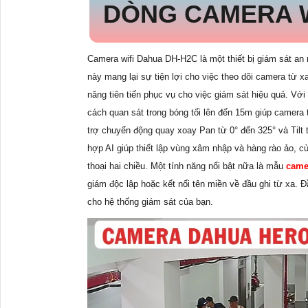
DÒNG CAMERA W
Camera wifi Dahua DH-H2C là một thiết bị giám sát an n
này mang lại sự tiện lợi cho việc theo dõi camera từ 
năng tiên tiến phục vụ cho việc giám sát hiệu quả. Vớ
cách quan sát trong bóng tối lên đến 15m giúp camera
trợ chuyển động quay xoay Pan từ 0° đến 325° và Tilt 
hợp AI giúp thiết lập vùng xâm nhập và hàng rào ảo, cù
thoại hai chiều. Một tính năng nổi bật nữa là mẫu
came
giám độc lập hoặc kết nối tên miền về đầu ghi từ xa. Đ
cho hệ thống giám sát của bạn.