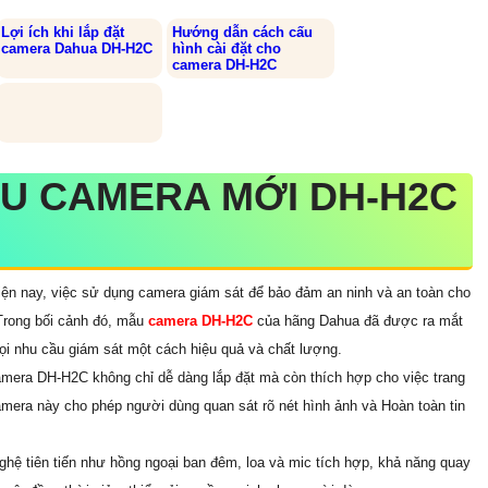
Lợi ích khi lắp đặt
Hướng dẫn cách cấu
camera Dahua DH-H2C
hình cài đặt cho
camera DH-H2C
ẪU CAMERA MỚI DH-H2C
hiện nay, việc sử dụng camera giám sát để bảo đảm an ninh và an toàn cho
 Trong bối cảnh đó, mẫu
camera DH-H2C
của hãng Dahua đã được ra mắt
ọi nhu cầu giám sát một cách hiệu quả và chất lượng.
amera DH-H2C không chỉ dễ dàng lắp đặt mà còn thích hợp cho việc trang
camera này cho phép người dùng quan sát rõ nét hình ảnh và Hoàn toàn tin
ệ tiên tiến như hồng ngoại ban đêm, loa và mic tích hợp, khả năng quay