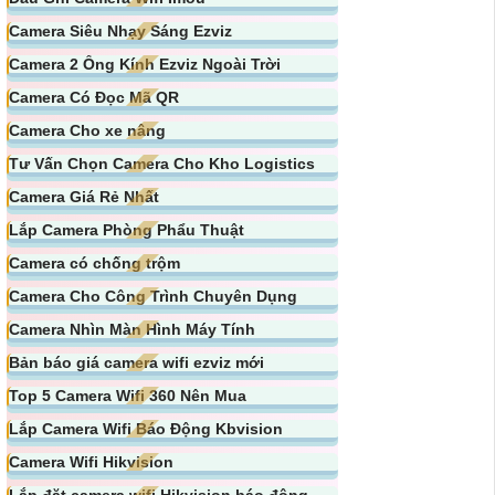
Camera Siêu Nhạy Sáng Ezviz
Camera 2 Ống Kính Ezviz Ngoài Trời
Camera Có Đọc Mã QR
Camera Cho xe nâng
Tư Vấn Chọn Camera Cho Kho Logistics
Camera Giá Rẻ Nhất
Lắp Camera Phòng Phẩu Thuật
Camera có chống trộm
Camera Cho Công Trình Chuyên Dụng
Camera Nhìn Màn Hình Máy Tính
Bản báo giá camera wifi ezviz mới
Top 5 Camera Wifi 360 Nên Mua
Lắp Camera Wifi Báo Động Kbvision
Camera Wifi Hikvision
Lắp đặt camera wifi Hikvision báo động