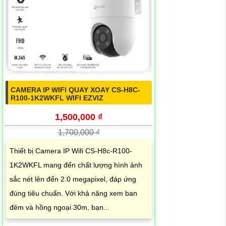
CAMERA IP WIFI QUAY XOAY CS-H8C-
R100-1K2WKFL WIFI EZVIZ
1,500,000 ₫
1,700,000 ₫
Thiết bị Camera IP Wifi CS-H8c-R100-
1K2WKFL mang đến chất lượng hình ảnh
sắc nét lên đến 2.0 megapixel, đáp ứng
đúng tiêu chuẩn. Với khả năng xem ban
đêm và hồng ngoại 30m, bạn...