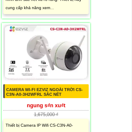
cung cấp khả năng xem...
CAMERA WI-FI EZVIZ NGOÀI TRỜI CS-
C3N-A0-3H2WFRL SẮC NÉT
ngung s₫n xu₫t
1,675,000 ₫
Thiết bị Camera IP Wifi CS-C3N-A0-