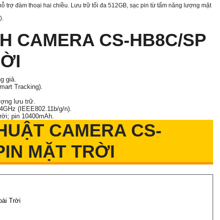
 trợ đàm thoại hai chiều. Lưu trữ tối đa 512GB, sạc pin từ tấm năng lượng mặt
).
H CAMERA CS-HB8C/SP
RỜI
g giả.
mart Tracking).
.
ợng lưu trữ.
4GHz (IEEE802.11b/g/n).
rời; pin 10400mAh.
HUẬT CAMERA CS-
PIN MẶT TRỜI
ài Trời