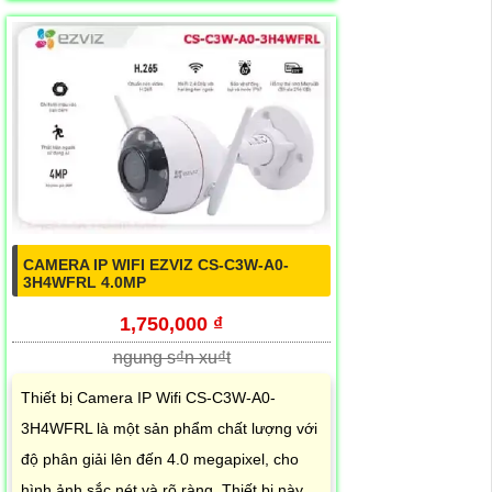
CAMERA IP WIFI EZVIZ CS-C3W-A0-
3H4WFRL 4.0MP
1,750,000 ₫
ngung s₫n xu₫t
Thiết bị Camera IP Wifi CS-C3W-A0-
3H4WFRL là một sản phẩm chất lượng với
độ phân giải lên đến 4.0 megapixel, cho
hình ảnh sắc nét và rõ ràng. Thiết bị này