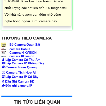
3H2WFRL là sự lựa chọn hoàn hảo với
chất lượng sắc nét lên đến 2.0 megapixel.
Với khả năng xem ban đêm nhờ công
nghệ hồng ngoại 30m, camera này...
THƯƠNG HIỆU CAMERA
Bộ Camera Quan Sát
camera Dahua
Camera HIKVISON
camera KBvision
️🎤️
Lắp Camera Có Thu Âm
📶
Lắp Camera IP Không Dây
🕵️
Camera Zoom Quang
🧛‍♀️
Camera Tích Hợp AI
💻
Lắp Camera IP Có Dây
⚙️
Đầu Ghi Camera HD
📥
Đầu ghi camera IP
TIN TỨC LIÊN QUAN