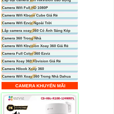
Camera Wifi Full HD 1080P
Camera Wifi Kbone Cube Giá Rẻ
Camera Wifi Ezviz Ngoài Trời
Lắp camera xoay 360 Có Ánh Sáng Kép
Camera 360 Trong Nhà
Camera Wifi Kbvision Xoay 360 Giá Rẻ
Camera Full Color 360 Ezviz
Camera Xoay 360 Kbvision Giá Rẻ
Camera Hilook Xoay 360
Camera Wifi Xoay 360 Trong Nhà Dahua
CAMERA KHUYẾN MÃI