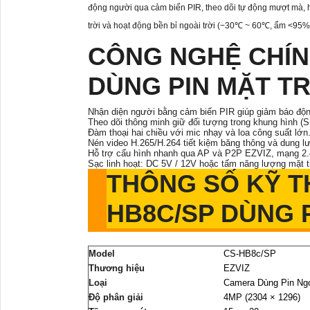
động người qua cảm biến PIR, theo dõi tự động mượt mà, hỗ
trời và hoạt động bền bỉ ngoài trời (−30℃ ~ 60℃, ẩm <95%
CÔNG NGHỆ CHÍN
DÙNG PIN MẶT T
Nhận diện người bằng cảm biến PIR giúp giảm báo độn
Theo dõi thông minh giữ đối tượng trong khung hình (S
Đàm thoại hai chiều với mic nhạy và loa công suất lớn
Nén video H.265/H.264 tiết kiệm băng thông và dung lư
Hỗ trợ cấu hình nhanh qua AP và P2P EZVIZ, mạng 2.
Sạc linh hoạt: DC 5V / 12V hoặc tấm năng lượng mặt t
THÔNG SỐ KỸ T
HB8C/SP DÙNG 
Model
CS-HB8c/SP
Thương hiệu
EZVIZ
Loại
Camera Dùng Pin Ngo
Độ phân giải
4MP (2304 × 1296)