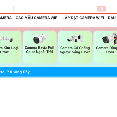
CAMERA
CÁC MẪU CAMERA WIFI
LẮP ĐẶT CAMERA WIFI
ĐẦU
Camera Ezviz Full
a Kim Loại
Camera Có Chống
Camera Dùng
Color Ngoài Trời
Ezviz
Ngược Sáng Ezviz
Ezviz
ra IP Không Dây