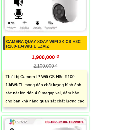
CAMERA QUAY XOAY WIFI 2K CS-H8C-
R100-1J4WKFL EZVIZ
1,900,000 ₫
2,100,000 ₫
Thiết bị Camera IP Wifi CS-H8c-R100-
1J4WKFL mang đến chất lượng hình ảnh
sắc nét lên đến 4.0 megapixel, đảm bảo
cho bạn khả năng quan sát chất lượng cao