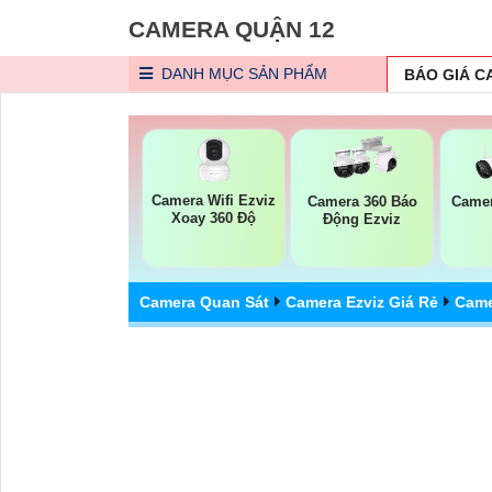
CAMERA QUẬN 12
DANH MỤC
SẢN PHẨM
BÁO GIÁ 
Camera Wifi Ezviz
Camera 360 Báo
Camer
Xoay 360 Độ
Động Ezviz
Camera Quan Sát
Camera Ezviz Giá Rẻ
Came