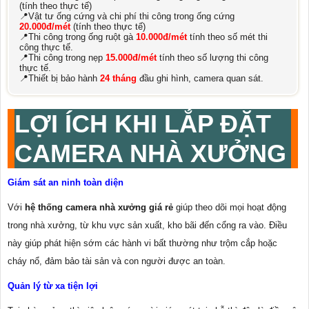
(tính theo thực tế)
📍Vật tư ống cứng và chi phí thi công trong ống cứng
20.000đ/mét
(tính theo thực tế)
📍Thi công trong ống ruột gà
10.000đ/mét
tính theo số mét thi
công thực tế.
📍Thi công trong nẹp
15.000đ/mét
tính theo số lượng thi công
thực tế.
📍Thiết bị bảo hành
24 tháng
đầu ghi hình, camera quan sát.
LỢI ÍCH KHI LẮP ĐẶT
CAMERA NHÀ XƯỞNG
Giám sát an ninh toàn diện
Với
hệ thống camera nhà xưởng giá rẻ
giúp theo dõi mọi hoạt động
trong nhà xưởng, từ khu vực sản xuất, kho bãi đến cổng ra vào. Điều
này giúp phát hiện sớm các hành vi bất thường như trộm cắp hoặc
cháy nổ, đảm bảo tài sản và con người được an toàn.
Quản lý từ xa tiện lợi