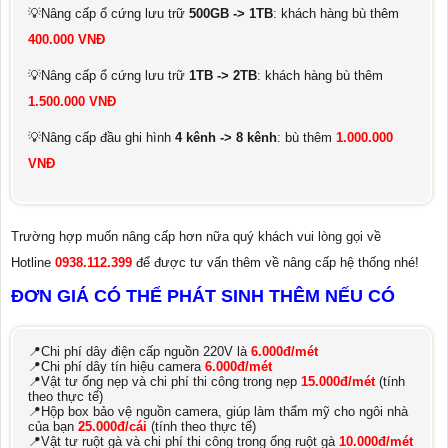
💡Nâng cấp ổ cứng lưu trữ
500GB -> 1TB
: khách hàng bù thêm
400.000 VNĐ
💡Nâng cấp ổ cứng lưu trữ
1TB -> 2TB
: khách hàng bù thêm
1.500.000 VNĐ
💡Nâng cấp đầu ghi hình
4 kênh -> 8 kênh
: bù thêm
1.000.000
VNĐ
Trường hợp muốn nâng cấp hơn nữa quý khách vui lòng gọi về
Hotline
0938.112.399
để được tư vấn thêm về nâng cấp hệ thống nhé!
ĐƠN GIÁ CÓ THỂ PHÁT SINH THÊM NẾU CÓ
📍Chi phí dây điện cấp nguồn 220V là
6.000đ/mét
📍Chi phí dây tín hiệu camera
6.000đ/mét
📍Vật tư ống nẹp và chi phí thi công trong nẹp
15.000đ/mét
(tính
theo thực tế)
📍Hộp box bảo vệ nguồn camera, giúp làm thẩm mỹ cho ngôi nhà
của bạn
25.000đ/cái
(tính theo thực tế)
📍Vật tư ruột gà và chi phí thi công trong ống ruột gà
10.000đ/mét