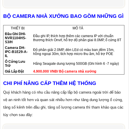
BỘ CAMERA NHÀ XƯỞNG BAO GỒM NHỮNG GÌ
THIẾT BỊ
MÔ TẢ
Đầu Ghi
DHI-
Đầu ghi IP, thích hợp thêm các camera IP với chuẩn
NVR1104HS-
thương thích Onvif, hỗ trợ độ phân giai 8.0MP, ổ cứng 8T
S3/H
Camera DH-
Độ phân giải 2.0MP, đèn LEd có màu ban đêm 15m,
IPC-B1E29-A-
hồng ngoại 30m, tích hợp micro thu âm, hỗ trợ POE
IL
Ổ Cứng Lưu
Hãng Seagate dung lượng 500GB (Ghi hình 6 -7 ngày)
Trữ
Giá Lắp Đặt
4.900.000 VNĐ/ Bộ camera nhà xưởng
CHI PHÍ NÂNG CẤP THÊM HỆ THỐNG
Quý khách hàng có nhu cầu nâng cấp lắp bộ camera ngoài trời để bảo
vệ an ninh tốt hơn và quan sát nhiều hơn như tăng dung lượng ổ cứng,
tăng số kênh trên đầu ghi, tăng số lượng camera thì tham khảo qua các
tùy chọn sau đây: