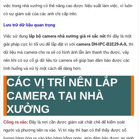
việc trong nhà xưởng có thê nâng cao được hiệu suất làm việc, vì luôn
có sự giám sát của các anh chị cấp trên.
Lưu trữ dữ liệu quan trọng
Việc sử dụng
lắp bộ camera nhà xưởng giá rẻ sắc nét
thì đây là một
giải pháp cực kì tối ưu để lắp đặt vì với
camera DH-IPC-B1E29-A-IL
thì
dữ liệu mà camera cho ra sẽ có hình ảnh lẫn âm thanh thu được, vậy
nên khi có sự cố gì dữ liệu từ camera sẽ giúp bạn đảm bảo được các
tình huống và xử lý một cách dễ dàng hơn.
CÁC VỊ TRÍ NÊN LẮP
CAMERA TẠI NHÀ
XƯỞNG
Cổng ra vào:
Đây là nơi cần được giám sát chặt chẽ để kiểm soát
người và phương tiện ra vào. Vị trí này thì bạn có thể thấy được số
lượng hàng hóa ra vào kho hàng hằng ngày, giúp đảm bảo được an ninh