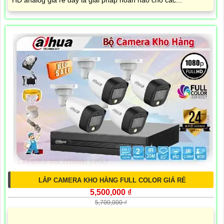
HD analog giá rẻ đây là giải pháp hoàn hảo cho các...
LẮP CAMERA KHO HÀNG FULL COLOR GIÁ RẺ
5,500,000 ₫
5,700,000 ₫