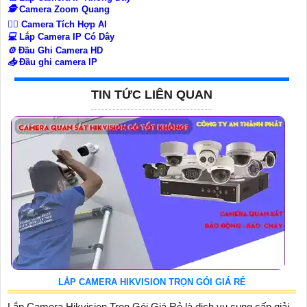
🕵️
Camera Zoom Quang
🧛‍♀️
Camera Tích Hợp AI
💻
Lắp Camera IP Có Dây
⚙️
Đầu Ghi Camera HD
📥
Đầu ghi camera IP
TIN TỨC LIÊN QUAN
LẮP CAMERA HIKVISION TRỌN GÓI GIÁ RẺ
Lắp Camera Hikvision Trọn Gói Giá Rẻ là dịch vụ cung cấp giải