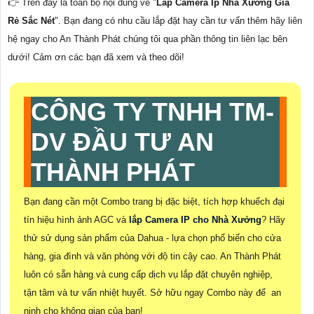
👉 Trên đây là toàn bộ nội dung về "
Lắp Camera Ip Nhà Xưởng Giá
Rẻ Sắc Nét
". Bạn đang có nhu cầu lắp đặt hay cần tư vấn thêm hãy liên
hệ ngay cho An Thành Phát chúng tôi qua phần thông tin liên lạc bên
dưới! Cảm ơn các bạn đã xem và theo dõi!
CÔNG TY TNHH TM-
DV ĐẦU TƯ AN
THÀNH PHÁT
Bạn đang cần một Combo trang bị đặc biệt, tích hợp khuếch đại
tín hiệu hình ảnh AGC và
lắp Camera IP cho Nhà Xưởng
? Hãy
thử sử dụng sản phẩm của Dahua - lựa chọn phổ biến cho cửa
hàng, gia đình và văn phòng với độ tin cậy cao. An Thành Phát
luôn có sẵn hàng và cung cấp dịch vụ lắp đặt chuyên nghiệp,
tận tâm và tư vấn nhiệt huyết. Sở hữu ngay Combo này để
an
ninh cho không gian của bạn!