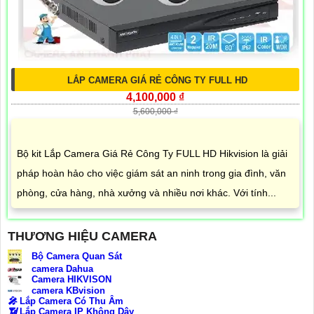
LẮP CAMERA GIÁ RẺ CÔNG TY FULL HD
4,100,000 ₫
5,600,000 ₫
Bộ kit Lắp Camera Giá Rẻ Công Ty FULL HD Hikvision là giải
pháp hoàn hảo cho việc giám sát an ninh trong gia đình, văn
phòng, cửa hàng, nhà xưởng và nhiều nơi khác. Với tính...
THƯƠNG HIỆU CAMERA
Bộ Camera Quan Sát
camera Dahua
Camera HIKVISON
camera KBvision
️🎤️
Lắp Camera Có Thu Âm
📶
Lắp Camera IP Không Dây