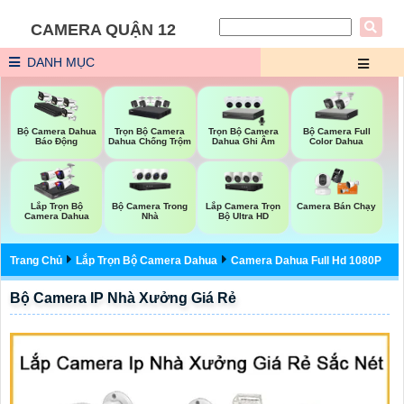
CAMERA QUẬN 12
DANH MỤC
Trọn Bộ Camera
Trọn Bộ Camera
Bộ Camera Full
Bộ Camera Dahua
Dahua Chống Trộm
Dahua Ghi Âm
Color Dahua
Báo Động
Bộ Camera Trong
Lắp Camera Trọn
Lắp Trọn Bộ
Camera Bán Chạy
Nhà
Bộ Ultra HD
Camera Dahua
Trang Chủ
Lắp Trọn Bộ Camera Dahua
Camera Dahua Full Hd 1080P
Bộ Camera IP Nhà Xưởng Giá Rẻ