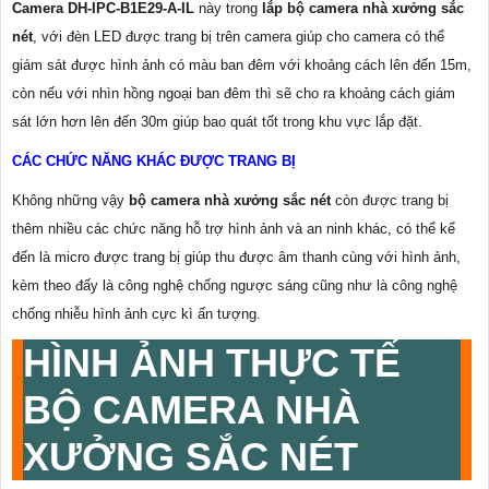
Camera DH-IPC-B1E29-A-IL
này trong
lắp bộ camera nhà xưởng sắc
nét
, với đèn LED được trang bị trên camera giúp cho camera có thể
giám sát được hình ảnh có màu ban đêm với khoảng cách lên đến 15m,
còn nếu với nhìn hồng ngoại ban đêm thì sẽ cho ra khoảng cách giám
sát lớn hơn lên đến 30m giúp bao quát tốt trong khu vực lắp đặt.
CÁC CHỨC NĂNG KHÁC ĐƯỢC TRANG BỊ
Không những vậy
bộ camera nhà xưởng sắc nét
còn được trang bị
thêm nhiều các chức năng hỗ trợ hình ảnh và an ninh khác, có thể kể
đến là micro được trang bị giúp thu được âm thanh cùng với hình ảnh,
kèm theo đấy là công nghệ chống ngược sáng cũng như là công nghệ
chống nhiễu hình ảnh cực kì ấn tượng.
HÌNH ẢNH THỰC TẾ
BỘ CAMERA NHÀ
XƯỞNG SẮC NÉT