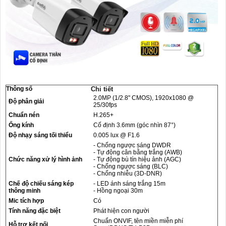
Thông số
Chi tiết
2.0MP (1/2.8" CMOS), 1920x1080 @
Độ phân giải
25/30fps
Chuẩn nén
H.265+
Ống kính
Cố định 3.6mm (góc nhìn 87°)
Độ nhạy sáng tối thiểu
0.005 lux @ F1.6
- Chống ngược sáng DWDR
- Tự động cân bằng trắng (AWB)
Chức năng xử lý hình ảnh
- Tự động bù tín hiệu ảnh (AGC)
- Chống ngược sáng (BLC)
- Chống nhiễu (3D-DNR)
Chế độ chiếu sáng kép
- LED ánh sáng trắng 15m
thông minh
- Hồng ngoại 30m
Mic tích hợp
Có
Tính năng đặc biệt
Phát hiện con người
Chuẩn ONVIF, tên miền miễn phí
Hỗ trợ kết nối