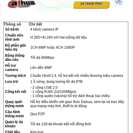
Thông số
Chi tiết
Số kênh
4 kênh camera IP
Chuẩn nén
H.265+/H.264 với hai luồng dữ liệu
hình ảnh
Độ phân giải
1CH 8MP hoặc 4CH 1080P
hiển thị
Băng thông
Tối đa 80Mbps
đầu vào
Hỗ trợ
Lên đến 8MP
camera
Tương thích
Chuẩn Onvif 2.4, hỗ trợ kết nối nhiều thương hiệu camera
Lưu trữ
1 ổ cứng, dung lượng tối đa 8TB
- 2 cổng USB 2.0
Cổng kết nối
- 1 cổng RJ45 (10/100Mbps)
- 1 cổng audio (vào/ra) hỗ trợ đàm thoại hai chiều
Quay quét
Hỗ trợ điều khiển với giao thức Dahua, xem lại và trực tiếp
thông minh
qua mạng máy tính, thiết bị di động
Cấu hình
Qua P2P
thông minh
Quản lý tài
Tối đa 128 tài khoản kết nối đồng thời
khoản
Chất liệu
Kim loại