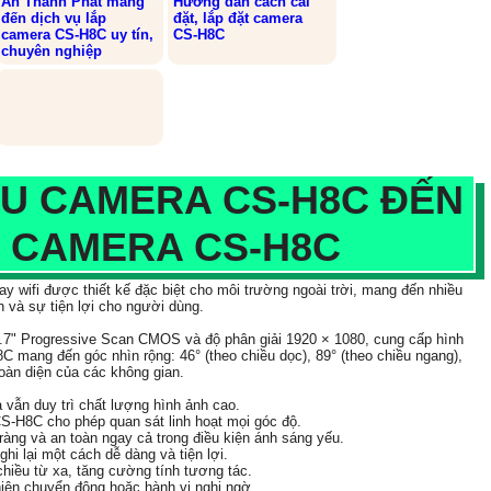
An Thành Phát mang
Hướng dẫn cách cài
đến dịch vụ lắp
đặt, lắp đặt camera
camera CS-H8C uy tín,
CS-H8C
chuyên nghiệp
ẪU CAMERA CS-H8C ĐẾN
 CAMERA CS-H8C
y wifi được thiết kế đặc biệt cho môi trường ngoài trời, mang đến nhiều
h và sự tiện lợi cho người dùng.
.7" Progressive Scan CMOS và độ phân giải 1920 × 1080, cung cấp hình
C mang đến góc nhìn rộng: 46° (theo chiều dọc), 89° (theo chiều ngang),
toàn diện của các không gian.
 vẫn duy trì chất lượng hình ảnh cao.
 CS-H8C cho phép quan sát linh hoạt mọi góc độ.
àng và an toàn ngay cả trong điều kiện ánh sáng yếu.
i lại một cách dễ dàng và tiện lợi.
chiều từ xa, tăng cường tính tương tác.
hiện chuyển động hoặc hành vi nghi ngờ.