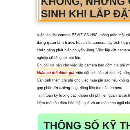
KHÔNG, NHỮNG C
SINH KHI LẮP ĐẶ
Việc lắp đặt camera EZVIZ CS-H8C không mắc một các
đáng quan tâm trước hết
chiếc camera này tích hợp n
chức năng phát hiện chuyển động. Việc lắp đặt camera k
nghiệp sẽ tăng chi phí lên.
Chi phí cơ bản cho việc lắp camera bao gồm chi phí mu
khác có thể đánh giá
việc đặt lịch bảo trì định kỳ c
Cần tính thêm chi phí cho việc mua pin sạc nếu không 
góp phần
tin tưởng
hoạt động liên tục của camera.
Tính toán kỹ lưỡng các khoản chi phí liên quan là cá
kiệm mà còn đảm bảo hiệu quả và an toàn cho ngôi nh
THÔNG SỐ KỸ T