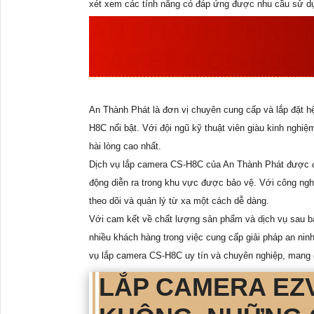
xét xem các tính năng có đáp ứng được nhu cầu sử d
AN THÀNH PHÁT 
CAMERA CS-H8C U
An Thành Phát là đơn vị chuyên cung cấp và lắp đặt h
H8C nổi bật. Với đội ngũ kỹ thuật viên giàu kinh ngh
hài lòng cao nhất.
Dịch vụ lắp camera CS-H8C của An Thành Phát được đán
động diễn ra trong khu vực được bảo vệ. Với công nghệ
theo dõi và quản lý từ xa một cách dễ dàng.
Với cam kết về chất lượng sản phẩm và dịch vụ sau bán
nhiều khách hàng trong việc cung cấp giải pháp an nin
vụ lắp camera CS-H8C uy tín và chuyên nghiệp, mang 
LẮP CAMERA EZV