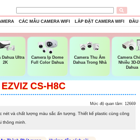
CAMERA
CÁC MẪU CAMERA WIFI
LẮP ĐẶT CAMERA WIFI
ĐẦU
 Dahua Ultra
Camera Ip Dome
Camera Thu Âm
Camera Ch
2K
Full Color Dahua
Dahua Trong Nhà
Nhiễu 3D-
Dahua
EZVIZ CS-H8C
Mức độ quan tâm: 12669
nét và chất lượng màu sắc ấn tượng. Thiết kế plastic cùng công
ại thông minh.