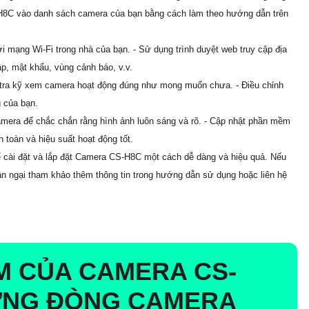
8C vào danh sách camera của bạn bằng cách làm theo hướng dẫn trên
 mạng Wi-Fi trong nhà của bạn. - Sử dụng trình duyệt web truy cập địa
p, mật khẩu, vùng cảnh báo, v.v.
m tra kỹ xem camera hoạt động đúng như mong muốn chưa. - Điều chỉnh
g của bạn.
camera để chắc chắn rằng hình ảnh luôn sáng và rõ. - Cập nhật phần mềm
toàn và hiệu suất hoạt động tốt.
ể cài đặt và lắp đặt Camera CS-H8C một cách dễ dàng và hiệu quả. Nếu
gần ngại tham khảo thêm thông tin trong hướng dẫn sử dụng hoặc liên hệ
M CỦA CAMERA CS-
ỮNG ĐÒNG CAMERA