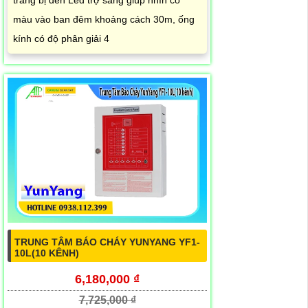
trang bị đèn Led trợ sáng giúp nhìn có
màu vào ban đêm khoảng cách 30m, ống
kính có độ phân giải 4
TRUNG TÂM BÁO CHÁY YUNYANG YF1-
10L(10 KÊNH)
6,180,000 ₫
7,725,000 ₫