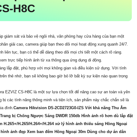
CS-H8C
 giám sát và bảo vệ ngôi nhà, văn phòng hay cửa hàng của bạn một
phân giải cao, camera giúp bạn theo dõi mọi hoạt động xung quanh 24/7.
 liên tục, bạn có thể dễ dàng theo dõi mọi chi tiết một cách rõ ràng.
 xem trực tiếp hình ảnh từ xa thông qua ứng dụng di động.
 lắp đặt, phù hợp với mọi không gian và điều kiện sử dụng. Với tính
 trên thẻ nhớ, bạn sẽ không bao giờ bỏ lỡ bất kỳ sự kiện nào quan trọng
ra EZVIZ CS-H8C là một sự lựa chọn tốt để nâng cao sự an toàn và yên
 bị các tính năng thông minh và tiện ích, sản phẩm này chắc chắn sẽ là
ia đình.
Camera Hikvision DS-2CD2723G0-IZS Với khả năng Thu Âm
ệu Trang bị Chống Ngược Sáng DWDR 150db Hình ảnh rõ hơn dù lắp đặt
n H.265+/H.265/H.264+/H.264 xử lý hình ảnh thiếu sáng Hồng Ngoại
ý hình ảnh đẹp Xem ban đêm Hồng Ngoại 30m Dùng cho dự án dân