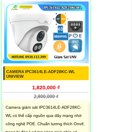
CAMERA IPC3614LE-ADF28KC-WL
UNIVIEW
1,820,000 ₫
2,800,000 ₫
Camera giám sát IPC3614LE-ADF28KC-
WL có thể cấp nguồn qua dây mạng nhờ
công nghệ POE. Chuẩn tương thích Onvif,