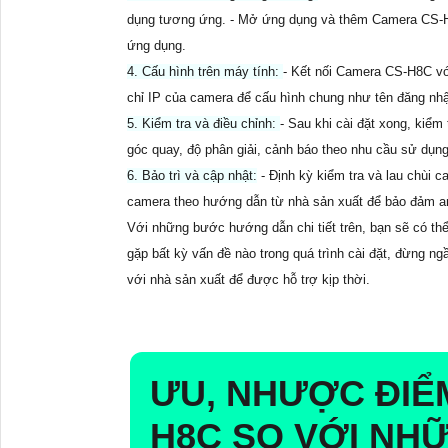
dụng tương ứng. - Mở ứng dụng và thêm Camera CS-H
ứng dụng.
4. Cấu hình trên máy tính:
- Kết nối Camera CS-H8C với
chỉ IP của camera để cấu hình chung như tên đăng nhậ
5. Kiểm tra và điều chỉnh:
- Sau khi cài đặt xong, kiể
góc quay, độ phân giải, cảnh báo theo nhu cầu sử dụn
6. Bảo trì và cập nhật:
- Định kỳ kiểm tra và lau chùi 
camera theo hướng dẫn từ nhà sản xuất để bảo đảm an 
Với những bước hướng dẫn chi tiết trên, bạn sẽ có th
gặp bất kỳ vấn đề nào trong quá trình cài đặt, đừng n
với nhà sản xuất để được hỗ trợ kịp thời.
ƯU, NHƯỢC ĐIỂ
H8C SO VỚI NH