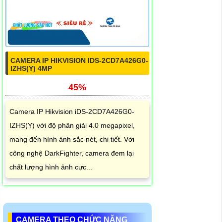
CAMERA IP HIKVISION IDS-2CD7A426G0-
IZHS(Y) 4MP
45%
Camera IP Hikvision iDS-2CD7A426G0-
IZHS(Y) với độ phân giải 4.0 megapixel,
mang đến hình ảnh sắc nét, chi tiết. Với
công nghệ DarkFighter, camera đem lại
chất lượng hình ảnh cực...
CAMERA THEO CHỨC NĂNG