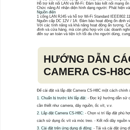
Hỗ trợ kết nối LAN và Wi-Fi: Đảm bảo kết nối mạng ổn đ
Chức năng AI nhận diện hình dạng người: Phát hiện v
Nguồn điện
1 cổng LAN RJ45 và hỗ trợ Wi-Fi Standard IEEE802.11
Nguồn cấp DC 12V / 1A: Đảm bảo hoạt động ổn định và
Với các tính năng và khả năng hoạt động ấn tượng, C
đình và cửa hàng, mà còn phù hợp với các doanh ngh
đến sự an toàn và tiện ích tối đa cho người dùng, cung
HƯỚNG DẪN CÁC
CAMERA CS-H8
Để cài đặt và lắp đặt Camera CS-H8C một cách chính 
1. Chuẩn bị trước khi lắp đặt:
- Đọc kỹ hướng dẫn sử d
cần thiết như camera, dây nguồn, ốc vít, v.v.
2. Lắp đặt Camera CS-H8C:
- Chọn vị trí lắp đặt phù 
cách sử dụng ốc vít và móc treo. - Kết nối dây nguồn v
3. Cài đặt trên ứng dụng di động:
- Tải và cài đặt ứng 