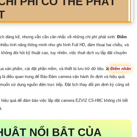
HI PHÍ CÓ THỂ PHÁT
T
h đáng kể, nhưng vẫn cần cân nhắc về những chi phí phát sinh.
Điểm
hiều tính năng thông minh như ghi hình Full HD, đàm thoại hai chiều, và
hông đòi hỏi kỹ thuật cao, tuy nhiên, việc thuê dịch vụ lắp đặt chuyên
a sản phẩm, cài đặt phần mềm, và thiết bị lưu trữ dữ liệu. 🎤
Điểm nhấn
ũng là điều quan trọng để Bảo Đảm camera vận hành ổn định và hiệu quả.
muốn sử dụng nguồn điện trực tiếp. Đặt lịch thay đổi pin định kỳ cũng sẽ
ch hiệu quả để đảm bảo việc lắp đặt camera EZVIZ CS-H8C không chỉ tiết
à.
HUẬT NỔI BẬT CỦA