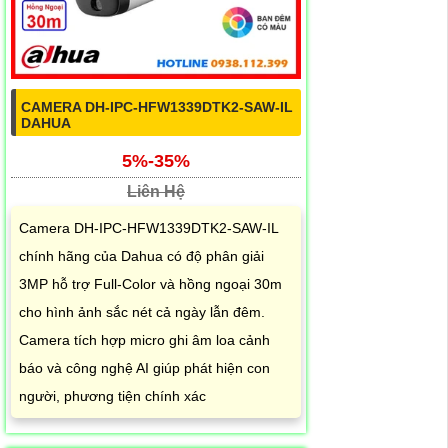
CAMERA DH-IPC-HFW1339DTK2-SAW-IL
DAHUA
5%-35%
Liên Hệ
Camera DH-IPC-HFW1339DTK2-SAW-IL
chính hãng của Dahua có độ phân giải
3MP hỗ trợ Full-Color và hồng ngoại 30m
cho hình ảnh sắc nét cả ngày lẫn đêm.
Camera tích hợp micro ghi âm loa cảnh
báo và công nghệ AI giúp phát hiện con
người, phương tiện chính xác