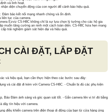
ịnh và linh hoạt.
à nhận diện chuyển động của con người để cảnh báo hiệu quả.
: Đảm bảo kết nối mạng nhanh chóng và ổn định.
 liên tục của camera.
amera Ezviz CS-H8C không chỉ là sự lựa chọn lý tưởng cho các hộ gia
iệp muốn tăng cường an ninh một cách toàn diện. CS-H8C hứa hẹn mang
 cấp trải nghiệm giám sát hiện đại và hiệu quả.
H CÀI ĐẶT, LẮP ĐẶT
C
xác và hiệu quả, bạn cần thực hiện theo các bước sau đây:
ụng và cài đặt đi kèm với Camera CS-H8C. - Chuẩn bị đủ các phụ kiện
hợp, Bảo Đảm ánh sáng và góc quan sát tốt. - Gắn camera lên vị trí đó bằng
à dây tín hiệu với camera.
dụng điều khiển camera trên điện thoại di động của bạn từ cửa hàng ứng