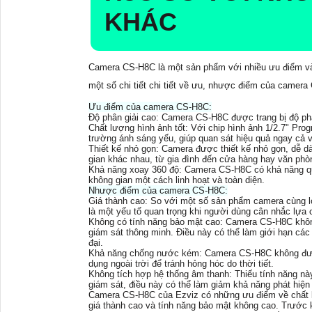
KHÁC
Camera CS-H8C là một sản phẩm với nhiều ưu điểm và 
một số chi tiết chi tiết về ưu, nhược điểm của camer
Ưu điểm của camera CS-H8C:
Độ phân giải cao: Camera CS-H8C được trang bị độ phân
Chất lượng hình ảnh tốt: Với chip hình ảnh 1/2.7" P
trường ánh sáng yếu, giúp quan sát hiệu quả ngay cả 
Thiết kế nhỏ gọn: Camera được thiết kế nhỏ gọn, dễ d
gian khác nhau, từ gia đình đến cửa hàng hay văn phò
Khả năng xoay 360 độ: Camera CS-H8C có khả năng quay
không gian một cách linh hoạt và toàn diện.
Nhược điểm của camera CS-H8C:
Giá thành cao: So với một số sản phẩm camera cùng lo
là một yếu tố quan trọng khi người dùng cân nhắc lựa 
Không có tính năng bảo mật cao: Camera CS-H8C khôn
giám sát thông minh. Điều này có thể làm giới hạn các
đại.
Khả năng chống nước kém: Camera CS-H8C không được 
dụng ngoài trời để tránh hỏng hóc do thời tiết.
Không tích hợp hệ thống âm thanh: Thiếu tính năng nà
giám sát, điều này có thể làm giảm khả năng phát hiện
Camera CS-H8C của Ezviz có những ưu điểm về chất lư
giá thành cao và tính năng bảo mật không cao. Trước