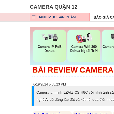
CAMERA QUẬN 12
DANH MỤC
SẢN PHẨM
BÁO GIÁ 
Camera IP PoE
Camera Wifi 360
Camera
Dahua
Dahua Ngoài Trời
BÀI REVIEW CAMERA 
6/19/2024 5:33:23 PM
Camera an ninh EZVIZ CS-H8C với hình ảnh sắc 
nghệ AI dễ dàng lắp đặt và kết nối qua điện tho