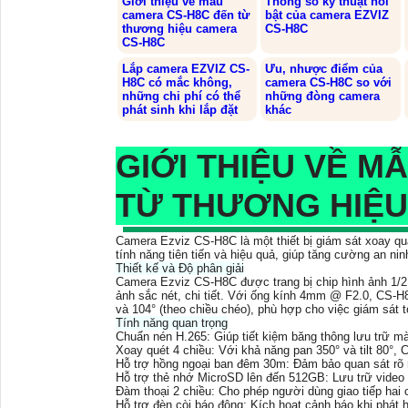
Giới thiệu về mẫu
Thông số kỹ thuật nổi
camera CS-H8C đến từ
bật của camera EZVIZ
thương hiệu camera
CS-H8C
CS-H8C
Lắp camera EZVIZ CS-
Ưu, nhược điểm của
H8C có mắc không,
camera CS-H8C so với
những chi phí có thể
những đòng camera
phát sinh khi lắp đặt
khác
GIỚI THIỆU VỀ M
TỪ THƯƠNG HIỆU
Camera Ezviz CS-H8C là một thiết bị giám sát xoay qua
tính năng tiên tiến và hiệu quả, giúp tăng cường an nin
Thiết kế và Độ phân giải
Camera Ezviz CS-H8C được trang bị chip hình ảnh 1/2
ảnh sắc nét, chi tiết. Với ống kính 4mm @ F2.0, CS-H8
và 104° (theo chiều chéo), phù hợp cho việc giám sát 
Tính năng quan trọng
Chuẩn nén H.265: Giúp tiết kiệm băng thông lưu trữ mà
Xoay quét 4 chiều: Với khả năng pan 350° và tilt 80°,
Hỗ trợ hồng ngoại ban đêm 30m: Đảm bảo quan sát rõ r
Hỗ trợ thẻ nhớ MicroSD lên đến 512GB: Lưu trữ video gh
Đàm thoại 2 chiều: Cho phép người dùng giao tiếp hai 
Hỗ trợ đèn còi báo động: Kích hoạt cảnh báo khi phát 