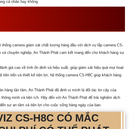
ụng cá nhân hay không.
MANG ĐẾN DỊCH VỤ LẮP
Y TÍN, CHUYÊN NGHIỆP
ệ thống camera giám sát chất lượng hàng đầu với dịch vụ lắp camera CS-
iệm và chuyên nghiệp, An Thành Phát cam kết mang đến cho khách hàng sự
h giá cao về tính ổn định và hiệu suất, giúp giám sát hiệu quả mọi hoạt
 tiên tiến và thiết kế tiện lợi, hệ thống camera CS-H8C giúp khách hàng
 hàng tận tâm, An Thành Phát đã định vị mình là đối tác tin cậy của
h thông minh và tiện ích. Hãy đến với An Thành Phát để trải nghiệm dịch
đến sự an tâm và tiện lợi cho cuộc sống hàng ngày của bạn.
IZ CS-H8C CÓ MẮC