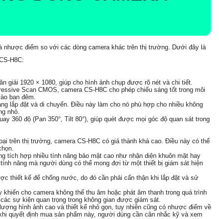
nhược điểm so với các dòng camera khác trên thị trường. Dưới đây là
a CS-H8C:
 giải 1920 × 1080, giúp cho hình ảnh chụp được rõ nét và chi tiết.
rogressive Scan CMOS, camera CS-H8C cho phép chiếu sáng tốt trong môi
vào ban đêm.
àng lắp đặt và di chuyển. Điều này làm cho nó phù hợp cho nhiều không
ng nhỏ.
 360 độ (Pan 350°, Tilt 80°), giúp quét được mọi góc độ quan sát trong
ại trên thị trường, camera CS-H8C có giá thành khá cao. Điều này có thể
chọn.
g tích hợp nhiều tính năng bảo mật cao như nhận diện khuôn mặt hay
 tính năng mà người dùng có thể mong đợi từ một thiết bị giám sát hiện
thiết kế để chống nước, do đó cần phải cẩn thận khi lắp đặt và sử
y khiến cho camera không thể thu âm hoặc phát âm thanh trong quá trình
 các sự kiện quan trọng trong không gian được giám sát.
ợng hình ảnh cao và thiết kế nhỏ gọn, tuy nhiên cũng có nhược điểm về
 khi quyết định mua sản phẩm này, người dùng cần cân nhắc kỹ và xem