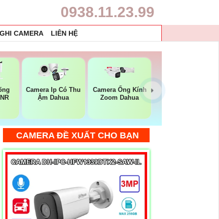
0938.11.23.99
 GHI CAMERA
LIÊN HỆ
ống
Camera Ip Có Thu
Camera Ống Kính
DNR
Ậm Dahua
Zoom Dahua
CAMERA ĐỀ XUẤT CHO BẠN