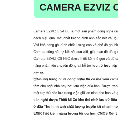
CAMERA EZVIZ 
Camera EZVIZ CS-H8C là một sản phẩm công nghệ giúp
cách hiệu quả. Với chất lượng hình ảnh sắc nét và độ 
Với khả năng ghi hình chất lượng cao và chế độ ghi hình
Camera cũng hỗ trợ kết nối qua wifi, giúp bạn dễ dàng
Camera EZVIZ CS-H8C được thiết kế nhỏ gọn và dễ dàng
năng phát hiện chuyển động và hỗ trợ lưu trữ trực tiếp
xảy ra.
🦉
Những trang bị về công nghệ thì có thể xem
came
tâm cho ngôi nhà hay nơi làm việc của bạn. Được trang
một trợ thủ đắc lực trong việc giữ an ninh cho bạn và g
tiên nghi được Thiết kế Có khe thẻ nhớ lưu dữ li
ở đâu Thu hình ảnh chất lượng truyền tải nhanh hơ
EXIR Tiết kiệm năng lượng tối ưu hơn CMOS Xử l